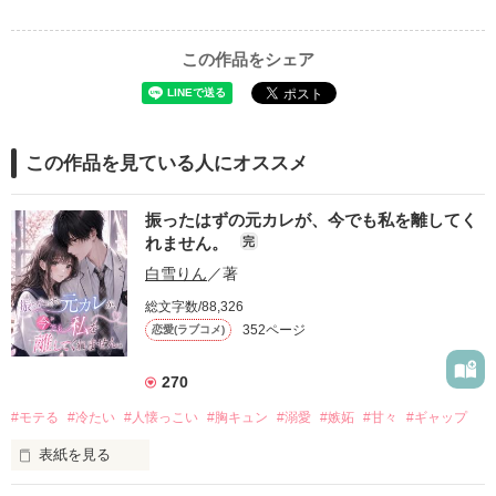
この作品をシェア
この作品を見ている人にオススメ
振ったはずの元カレが、今でも私を離してく
れません。
完
白雪りん
／著
総文字数/88,326
352ページ
恋愛(ラブコメ)
270
#モテる
#冷たい
#人懐っこい
#胸キュン
#溺愛
#嫉妬
#甘々
#ギャップ
表紙を見る