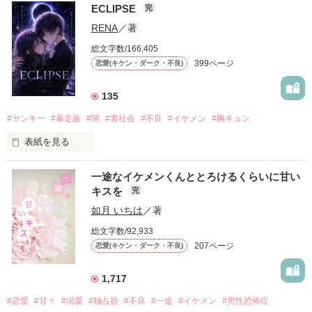
ECLIPSE
完
「好きだったから、別れを選んだ。」

RENA
／著
モテる人を好きになるのが怖かった。

総文字数/166,405
だから私は、中学時代に大好きだった彼を自分から振った。

399ページ
恋愛(キケン・ダーク・不良)
もう会うことはないと思っていたのに、

高校生になって再会した彼は、隣の学校で”王子様”と呼ばれる
135
人気者になっていた。

#ヤンキー
#暴走族
#闇
#裏社会
#不良
#イケメン
#胸キュン
表紙を見る
他の女の子には冷たいのに

私にだけ昔と変わらない笑顔を向けてくる。

表紙画像はAIです
一途なイケメンくんととろけるくらいに甘い
キスを
完
「澪ちゃん。」

如月 いちは
／著
作品を読む
それは止まっていた恋が再び動き始める合図──。

総文字数/92,933
207ページ
恋愛(キケン・ダーク・不良)
✨.ﾟ･*..☆.｡.:*✨.☆.｡.:. *:ﾟ✨.ﾟ･*..☆.｡.:*✨

1,717
人見知りだけど優しい無自覚だけどモテる

#恋愛
#甘々
#溺愛
#独占欲
#不良
#一途
#イケメン
#男性恐怖症
冴木澪-SaekiMio
