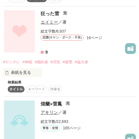
2019/07/19 更新開始

作品を読む
作品を読む
2019/12/28 修正終了

突然あの雨の日にあった、貴方が運命の人になるとは思わなか
狂った雷
完
カプ名【カステラ】

った…

エイミー
／著
総文字数/6,937
「俺らがテメーのとこまで行ってからかってやるから。……泣
大好きすぎるあまり無視してしまう

作品を読む
16ページ
くんじゃねえ」

恋愛(キケン・ダーク・不良)
一途な執着強の王子様系（攻）

霞　（かすみ）

9
#ヤンデレ
#神様
#婚約者
#浮気
#復讐
#協力者
×

表紙を見る
３人の非日常な日常。

でも、あの言葉が運命の言葉になった…

検索結果
復讐が終われば、この関係は終わるのだとずっと思っていた。
嫌われていることに耐えられない

タイトル
キーワード
作家名
彼と私は本来、交わることが許されない存在だから。なのにー
無邪気で可愛いワンコ系（受）

ーー。

覗いてみます？

輝星　（てらせ)

煌蘭×雷鳳
完
「我が見え、我に触れられる時点でお前は特別なのだ。我の妻
アキリン
／著
となり、身も心も我に捧げよ」

総文字数/22,693
全てが終わった後に待っていたのは、狂った愛だった……。

幼なじみ＆両片思い

165ページ
青春・友情
ジレジレ＆キュンキュン
