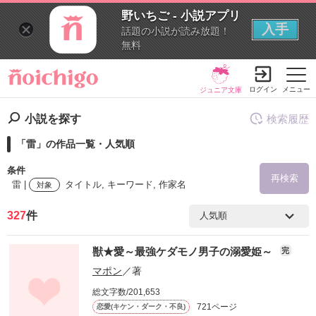
野いちご - 小説アプリ
入手
話題の小説が読み放題！
無料
ログイン
メニュー
ジュニア文庫
小説を探す
検索履歴
「雷」の作品一覧・人気順
条件
再検索
雷 |
タイトル, キーワード, 作家名
対象
327
件
検索ワード
獣★愛～最強ケダモノ男子の溺愛姫～
完
を含む
マポン
／著
総文字数/201,653
を除く
721ページ
恋愛(キケン・ダーク・不良)