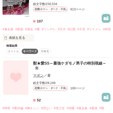
2016/05/25 執筆終了

日常はぶち壊され

総文字数/230,534
2016/05/27 公開開始

613ページ
恋愛(キケン・ダーク・不良)
★レビューThanks★

総合ランキング最高8位

runa✩様

みわチャンまん様

107
「誓えよ」

meguuuu様

#暴走族
#家族
#過去
#愛
#ツンデレ
#天才
#記憶
#不良
#イケメン
#神雷
SECRET様

音 泡様

作品を読む
表紙を見る
＊舞姫＊様

――私の運命は、狂い出す。

まるもちーず様

検索結果
山形遥花様

タイトル
キーワード
作家名
けい.M様

もう傷つけたくないから

獣★愛SS～最強ケダモノ男子の特別視線～
2016/07/15 執筆開始

完
2016/07/26 執筆終了

大好きな人に会いに行く

2016/10/07 修正開始

マポン
／著
作品を読む
2016/10/24 修正終了

総文字数/28,249
2016/10/25 公開開始

100ページ
恋愛(キケン・ダーク・不良)
ジャンル別ランキング最高１位

⚠︎ ⚠︎ ⚠︎

総合ランキング最高８位

52
オレンジマーブル様

#神雷
#番外編
#胸キュン
#切ない
#美少女
#溺愛
#暴走族
#最強
#闇
3ii様
