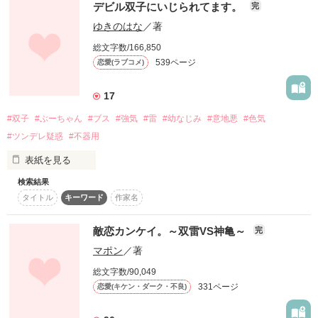
デビル双子にいじられてます。
本編では描いていない

完
（あ、こいつ、苦手だ）

ゆきのはな
／著
×

ある人物の特別視線。

総文字数/166,850
539ページ
恋愛(ラブコメ)
雷竜

2017/12/02 執筆開始

愛に溺れた“最強”の

2017/12/15 更新開始

17
総長  伊吹 颯ーIbuki Souー

スペシャルストーリー

2018/01/20 執筆終了

2018/03/27 更新終了

#双子
#ぶーちゃん
#ブス
#強気
#雷
#幼なじみ
#意地悪
#色気
副総長 山城 伊織ーYamashiro Ioriー

#ツンデレ疑惑
#不器用
幹部 西條 レイトーSaijou Reitoー

＼総合ランキング 最高７位／

表紙を見る
2015/07/16 更新開始

幹部 早坂 奏斗ーHayasaka Kanatoー

2015/07/20 更新終了

検索結果
あたしの家の隣には双子が住んでいる。

★レビューThanks★

タイトル
キーワード
作家名
幹部 綾咲 蒼ーAyasaki Aoiー

わらび餅。様

総合ランキング ランクイン!!

敵恋カンケイ。～双雷VS神亀～
完
マポン
／著
★レビュー Thanks★

普通の学校に通う普通の……双子なんかじゃない。

アメリカから帰国した

総文字数/90,049
ARIANA様

作品を読む
331ページ
恋愛(キケン・ダーク・不良)
桜空★様

リリア

✩kanata✩︎様
