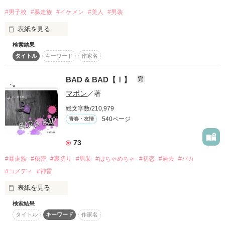
#男子校
#暴走族
#イケメン
#美人
#男装
誤字脱字が、多いと思いますが、ご了承ください。

表紙を見る
検索結果
タイトル
キーワード
作家名
作品を読む
　完結作品です！

最強不良と呼ばれる雷蝶は女？！

　長い時間をかけて、やっと完結しました。

　これからは、紅炎と雷炎の②を書いていく予定です！

BAD & BAD【Ⅰ】
完
マポン
／著
そちらも見てくれるととても嬉しいです！

総文字数/210,979
540ページ
青春・友情
読者数550人越え!!!!!

PV数200000越え!!!!!

73
☆★☆★☆★☆★☆★☆★☆★☆★☆★

読んでくれた皆さん本当に感謝してます！

#暴走族
#秘密
#裏切り
#男装
#はちゃめちゃ
#初恋
#過去
#バカ
感想・レビューを書いてくれた方もありがとうございます(*´∇
#コメディ
#神雷
私、桜水美華。

｀*)

表紙を見る
正真正銘の女です。

紅炎と雷炎②もよろしくお願いします！

作品を読む
検索結果
タイトル
キーワード
作家名
なのに…………………、
