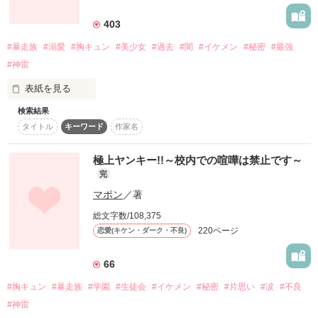
詳しく検索
403
検索対象
#暴走族
#溺愛
#胸キュン
#美少女
#過去
#闇
#イケメン
#秘密
#最強
タイトル
キーワード
作家名
表紙コメント
#神雷
あらすじ
表紙を見る
検索結果
ジャンル
タイトル
キーワード
作家名
極上ヤンキー!!～校内での喧嘩は禁止です～
感想
完
ステータス
全て
完結
更新中
マポン
／著
総文字数/108,375
「どうして助けに来てくれたの？」

作品の長さ
長編
中編
短編
220ページ
恋愛(キケン・ダーク・不良)
作品の長さについて
「好きだからに決まってんだろ。バーカ」

66
#胸キュン
#暴走族
#学園
#生徒会
#イケメン
#秘密
#片思い
#涙
#不良
コンテスト
#神雷
超短編で謎をしかけろ！100文字ミステリーコンテスト