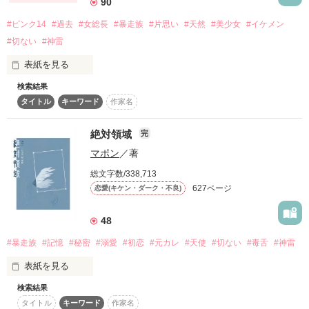
90
これからはゆっくり

#ピンク14
#過去
#女総長
#暴走族
#片思い
#天然
#美少女
#イケメン
あいつらは……悪魔だ。

#切ない
#神雷
作品を読む
出来ると思ってたのに…

表紙を見る
検索結果
｢何で私が、男子校になんていかないといけないのよぉおぉぉ
タイトル
キーワード
作家名
ぉおぉ!!!!｣

――闇の世界で今

絶対領域
奴らが引っ越していって、やっと平穏な生活がやってきた…と
完
トップ争いが起こっている

思ったのに！

マポン
／著
総文字数/338,713
感想ノート

双雷VS神亀 

627ページ
恋愛(キケン・ダーク・不良)
Dia☆様

瀬戸ミナミ様

48
ψ永遠ω様

「お、やっぱりブタ子ちゃんじゃん。相変わらずだねえ～」

さくP様

#暴走族
#記憶
#秘密
#溺愛
#初恋
#元カレ
#天使
#切ない
#毒舌
#神雷
恋覇様

表紙を見る
あたしは双雷の総長。

検索結果
タイトル
キーワード
作家名
レビュー
