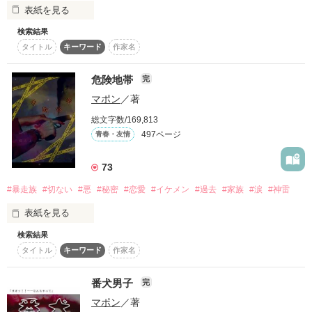
表紙を見る
復刻！夏の野いちごビギナーズ応援コンテスト～中・長編チ
ャレンジ！～
検索結果
タイトル
キーワード
作家名
500文字の不気味なテスト、募集中。
200文字でゾッ！こわい短編コンテスト
学校を仕切る生徒会役員は

危険地帯
完
甘くて危険な最強ヤンキーたち！？

闇を抱えたある美少女

スターツ出版小説投稿サイト合同企画「1話からの長編大
マポン
／著
賞」野いちご！会場
×

最強暴走族 神雷

総文字数/169,813
その他の条件
動画あり
コミックあり
497ページ
青春・友情
「こいつは俺がもらう」

愛に溺れる“最強”の物語

73
そんな極上な生徒会に

#暴走族
#切ない
#悪
#秘密
#恋愛
#イケメン
#過去
#家族
#涙
#神雷
なぜか気に入られちゃいました。

表紙を見る
2015/05/30 更新開始

検索結果
2015/07/15 更新終了

タイトル
キーワード
作家名
（隠した涙に、気づいて）

危険な暴走族 黒龍

番犬男子
完
総合ランキング最高4位!!

2016/05/09 執筆開始

マポン
／著
彼らとの出会いがきっかけで
