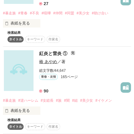
27
◇・◆・◇・◆・◇・◆・◇・◆・◇・◆

すれ違いボーイズLOVEストーリー

#暴走族
#青春
#不良
#喧嘩
#仲間
#同盟
#美少女
#助け合い
表紙を見る
このお話は、nsさんからのリクエストになります。ありがとう
SPECIALTHANKS・・・

ございます！
検索結果
全国最強と言われる煌蘭の総長

タイトル
キーワード
作家名
雛川澪莉が

不良高校で有名な快德学園に

「貴方を命をかけて護ります…」

転校！？

作品を読む
紅炎と雷炎 ①
完
作品を読む
椿 あやめ
／著
美凰様

そこで出会ったのは

みくみく☆様

全国№２の雷凰だった

総文字数/44,647
あおい♡様

165ページ
青春・友情
ちえっちゃん様

煌蘭と雷凰が繰り広げる

えだまめビーンズ様

暴走族×暴走族の青春ストーリー

＊リーナ＊様

90
星廉*seiren*様

覗いてみませんか？
#暴走族
#逆ハーレム
#女総長
#族
#闇
#組
#美少女
#イケメン
かなゆな様

巫月～Ｈｕｚｕｋｉ～様

表紙を見る
花梨の実様

作品を読む
めぐぱか様

検索結果
校長を殴って退学になり、次通うことになったのは、なんと…

タイトル
キーワード
作家名