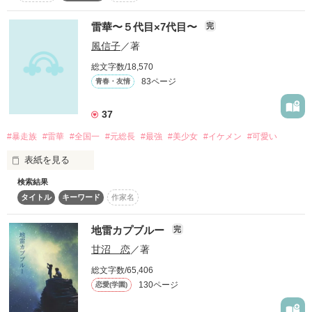
なのにあいつを好きになってしまった。

「最っ悪……」

あなたとの記憶が

流星～Ryusei～様

雷華〜５代目×7代目〜
完
今、よみがえる

風信子
／著
ありがとうございます！

総文字数/18,570
感謝の気持ちでいっぱいです！

83ページ
青春・友情
―― あなたは、誰？ ――

2014/02/23　start

37
「なーにが最悪だって？ぶーちゃん」

2014/03/08　end

#暴走族
#雷華
#全国一
#元総長
#最強
#美少女
#イケメン
#可愛い
総合ランキング  \最高17位

◈ ◈ ◈

ジャンル別ランキング\最高2位/

表紙を見る
総合&ジャンル別ランキング

検索結果
全国一の雷華の5代目

＼8位!!／

２つの暴走族

読者数1000名様突破！
タイトル
キーワード
作家名
               ×

どーーーーして帰ってくるの！！

《双雷》と《神亀》

全国一の雷華の7代目

野いちごGP一次審査通過しました！！

地雷カプブルー
完
出会いも、傷も、対立も

作品を読む
甘沼 恋
／著
読んでくださった皆様のおかげです♡

ありがとうございます(*^_^*)

総文字数/65,406
「ここから先は、俺らの領域だ」

130ページ
恋愛(学園)
タイトル『雷華』

デビル双子が帰ってきちゃった高校生活。
