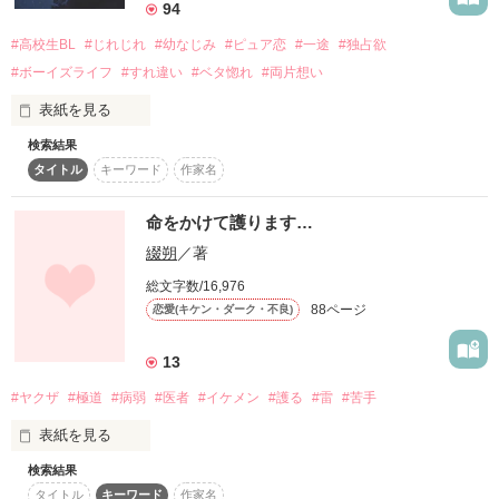
苦しくて、愛おしい

94
↓

運命そのもの

＊素敵な感想&レビュー♡thank you＊

#高校生BL
#じれじれ
#幼なじみ
#ピュア恋
#一途
#独占欲
タイトル『雷華〜５代目×7代目〜』

カシオペイア様

#ボーイズライフ
#すれ違い
#ベタ惚れ
#両片想い
あおい♡様

◈ ◈ ◈

黒猫Naa様

表紙を見る
に変更しました！

♡愛梨♡様

奏音(♡ˊ艸ˋ)♬*様

検索結果
☆ゆるキュンBL☆

◇LaNa◇様

タイトル
キーワード
作家名
ちゃろん(￣Д￣)ﾉ様

……………終わった。

「強くなりたい。

ちゃんちぃ♡様

大好きすぎてつらい

命をかけて護ります…
♡♡♡♡♡♡♡♡♡♡♡♡♡♡♡

mi-chun様

どんなことがあっても、

華友様

綴朔
／著
あなたを守れるように」

報われない恋だってわかっているんだ

ベリカフェジャンル別ランキング最高36位

藤嶋 舞美様

総文字数/16,976
♡あおい♡様

88ページ
恋愛(キケン・ダーク・不良)
＊＊KANA＊＊様

ありがとうございます☻

奏音(♡ˊ艸ˋ)♬*様

もう二度とこの愛を忘れない

僕は大好きな人と恋敵を

スカイレイン様

「嫌です。あたしは奴らと一緒にいます」

13
欄梨様

推しカプだと思い込むことにするよ

♡♡♡♡♡♡♡♡♡♡♡♡♡♡♡

せなぷに様

#ヤクザ
#極道
#病弱
#医者
#イケメン
#護る
#雷
#苦手
表紙を見る
2019/01/24 表紙作成

失恋の痛みをごまかすために……

↓↓↓
2019/02/09 執筆開始

検索結果
「俺、ぶーちゃんにしかこういうことしたくねえし」

2019/06/23 執筆終了

タイトル
キーワード
作家名