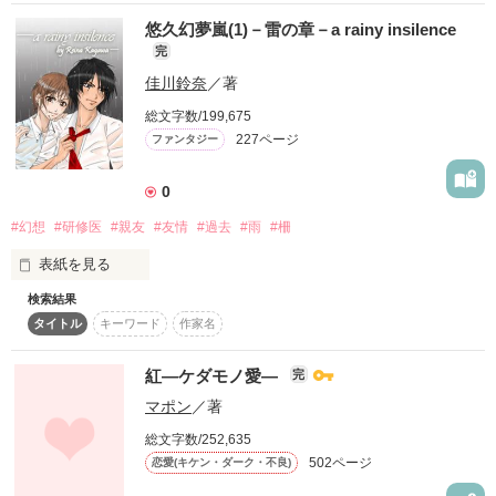
誰かの、悪くなった理由に

悠久幻夢嵐(1)－雷の章－a rainy insilence
「俺は獅童瀬。よろしく！」

完
自分がなるなんて思いもしなかった

佳川鈴奈
／著
作品を読む
突如男子校に通うことにーーー！？

総文字数/199,675
227ページ
ファンタジー
*

＊

0
しかもソコには関東No.1暴走族双竜がいて?!

#幻想
#研修医
#親友
#友情
#過去
#雨
#柵
憧れの人が気になって

うっかり不良になっちゃった

表紙を見る
ハイテンションガール

ハチャメチャな男子校生活！！

検索結果
幼い時に実兄と離れ家の事情で、

×

タイトル
キーワード
作家名
他家へ養子に出された早城飛翔【はやしろ　ひしょう】

誰もが恐れ、誰もが慕う

覗いてみませんか？？

＆

紅―ケダモノ愛―
完
最強無敵で有名な

はちゃめちゃ暴走族 “神雷”

マポン
／著
唯一の肉親が突然旅立ち、

一族を担う立場となった徳力神威【とくりき　かむい】

総文字数/252,635
502ページ
＊

恋愛(キケン・ダーク・不良)
＆

*
