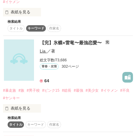
#イケメン
素敵なレビューありがとうございました！

「また何かしたら容赦しねぇよ？

表紙を見る
ガオッ！！

検索結果
――なんちゃって」

・

タイトル
キーワード
作家名
表紙画像は吉永 優様より

【完】氷蝶×雷竜〜最強恋愛〜
完
いただきました❁﻿.

※番犬にご注意ください

Lia.
／著
ありがとうございます！

総文字数/73,686
・

守りたい。

302ページ
青春・友情
⚠︎ ⚠︎ ⚠︎

64
君のことを、ただ純粋に。

ねぇ、ほら。

#暴走族
#族
#男子校
#ピンク15
#総長
#最強
#美少女
#イケメン
#不良
アブない予感がするでしょう？

#ヤンキー
暴走族と侍と番犬と天才と

表紙を見る
“愛の形”を探す物語

作品を読む
検索結果
西條 リリアーSaijou Liliaー

タイトル
キーワード
作家名
氷蝶

「獣★愛」番外編！
