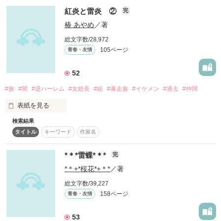
感想ありがとうございます…！

更新が遅くなるかもしれませんが、宜しくお願いします！

紅炎と雷炎 ②
完
(Q ))  ><ヨヨ　皆さん文才ですね！

男子校だった！！

椿 あやめ
／著
総文字数/28,972
＊リーナ＊様、巫月～Ｈｕｚｕｋｉ～様、素敵すぎるレビュー
ありがとうございます(>_<)！凄く嬉しいです(^^)/

105ページ
青春・友情
紅炎<こうえん>第十代目総長

作品を読む
52
平川　美樹

読者数440名突破！！wow...目んたま飛び出るかと思った…

#族
#闇
#逆ハーレム
#女総長
#組
#暴走族
#イケメン
#過去
#仲間
ー・ー・ー・ー・ー・ー・ー・ー

表紙を見る
雷炎<らいえん>の総長

検索結果
文化祭では、大成功した美樹たち。

東城　陣

タイトル
キーワード
作家名
◇・◆・◇・◆・◇・◆・◇・◆・◇・◆

これから起こる体育祭はどうなる…？ 

*＊*雷蝶*＊*
完
この先、出会うふたりの結末はー？ 

*＊+*桜花*+＊*
／著
そして、美樹は、陣は、晃は、陽は、翔は、千尋は、これから
総文字数/39,227
初めまして！ 

どうなるのか!!!

158ページ
青春・友情
この作品は私の初めての作品です。

53