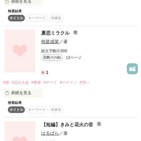
これは夏の物語

表紙を見る
検索結果
あなたと出会った時からあなたの横には私じゃない人がいた

タイトル
キーワード
作家名
作品を読む
夏恋ミラクル
完
桜庭成菜
／著
許されない恋

総文字数/3,999
13ページ
恋愛(その他)
1
そんなことはわかっていた

#雨
#花火大会
#青春
#デート
#イケメン
#甘い
表紙を見る
検索結果
「花火大会で雨を降らすなんて

タイトル
キーワード
作家名
どうして私たちは出会ったしまったのかな…？

【短編】きみと花火の音
完
ゆりはほんと雨女」

はるばら
／著