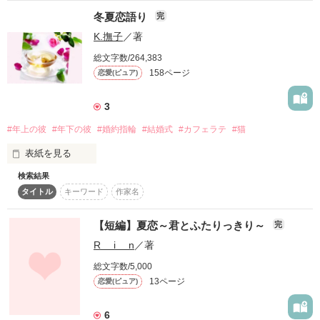
冬夏恋語り
完
桃瀬　ゆず様 

KIMORI様 

K.撫子
／著
鈴麻様

色鮮やかな恋を奏でた、

総文字数/264,383
158ページ
恋愛(ピュア)
あの夏の日。

素敵なレビューありがとうございます！

3
―――私たちは出会った。

#年上の彼
#年下の彼
#婚約指輪
#結婚式
#カフェラテ
#猫
表紙を見る
運命に従うことが苦痛でしかない私に、

検索結果
貴方は幸せを与えてくれた。

タイトル
キーワード
作家名
夏の夜

作品を読む
縁日、浴衣、アイスクリーム

【短編】夏恋～君とふたりっきり～
完
貴方は一体、何なの…？

R i n
／著
結婚か……

総文字数/5,000
西垣さんにその気があるのか、ないのか、

13ページ
恋愛(ピュア)
心の中がつかめない。 

6