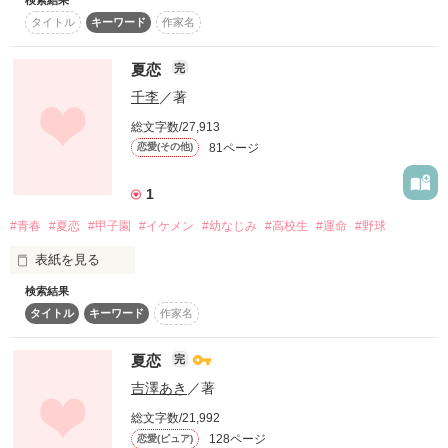
行けない夏祭り。

復刻！夏の野いちごビギナーズ応援コンテスト～中・長編チ
タイトル
キーワード
作家名
ャレンジ！～
2015.06.27
夏恋
完
500文字の不気味なテスト、募集中。
千李
／著
200文字でゾッ！こわい短編コンテスト
総文字数/27,913
作品を読む
スターツ出版小説投稿サイト合同企画「1話からの長編大
賞」野いちご！会場
81ページ
恋愛(その他)
その他の条件
動画あり
コミックあり
1
#青春
#夏恋
#甲子園
#イケメン
#幼なじみ
#高校生
#運命
#野球
表紙を見る
検索結果
「甲子園行けたら、お前の処女貰うから」

タイトル
キーワード
作家名
夏恋
完
真剣な眼差しで

吉澤あき
／著
そう告げられた高校最後の夏。 

総文字数/21,992
128ページ
恋愛(ピュア)