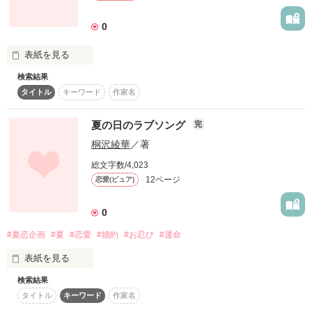
0
この言葉が 

表紙を見る
検索結果
あたしの夏の幕開けだった。

タイトル
キーワード
作家名
夏恋

夏の日のラブソング
完
桐沢綾華
／著
＊夏をテーマに

描いた青春もの＊ 

総文字数/4,023
12ページ
恋愛(ピュア)
0
切ない恋心に 

キューとなったり 

作品を読む
#夏恋企画
#夏
#恋愛
#婚約
#お忍び
#運命
してみませんか？

表紙を見る
検索結果
タイトル
キーワード
作家名