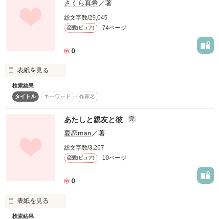
さくら真希
／著
作品を読む
高校生活では運命の人がいてほしい！と夢を抱いて入学してか
総文字数/29,045
ら数ヶ月。

74ページ
恋愛(ピュア)
20代のようにはいかない30代の恋

大人には大人の事情があり、素直にはなれないもの

0
辛い冬もあるけれど、心弾むような春もやってくる

表紙を見る
なんの進展もなく今日も友達と防波堤の上でお昼ご飯。

夏と冬、ふたつの恋物語

検索結果
未編集
タイトル
キーワード
作家名
あたしと親友と彼
完
作品を読む
恋の四季物語　連作　『春秋恋語り』（完結）　もどうぞ

夏恋man
／著
そんな時、海を撮る1人の男の人を見つける。

総文字数/3,267
10ページ
*****     *****     *****

恋愛(ピュア)
0
多可良さん

表紙を見る
レビューをありがとうございました

検索結果