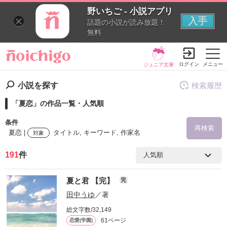
野いちご - 小説アプリ
入手
話題の小説が読み放題！
無料
ログイン
メニュー
ジュニア文庫
小説を探す
検索履歴
「夏恋」の作品一覧・人気順
条件
再検索
夏恋 |
タイトル, キーワード, 作家名
対象
191
件
検索ワード
夏と君 【完】
完
を含む
田中うゆ
／著
総文字数/32,149
を除く
61ページ
恋愛(学園)