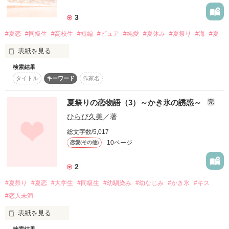
詳しく検索
3
検索対象
#夏恋
#同級生
#高校生
#短編
#ピュア
#純愛
#夏休み
#夏祭り
#海
#夏
タイトル
キーワード
作家名
表紙コメント
表紙を見る
あらすじ
検索結果
タイトル
キーワード
作家名
夏休みで好きな人ともっと近づきたい！

ジャンル
夏祭りの恋物語（3）～かき氷の誘惑～
完
感想
ひらび久美
／著
総文字数/5,017
作品を読む
ステータス
全て
完結
更新中
10ページ
恋愛(その他)
作品の長さ
長編
中編
短編
2
#夏祭り
#夏恋
#大学生
#同級生
#幼馴染み
#幼なじみ
#かき氷
#キス
作品の長さについて
#恋人未満
コンテスト
表紙を見る
超短編で謎をしかけろ！100文字ミステリーコンテスト
検索結果