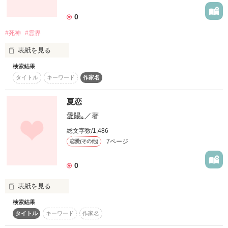
0
君のことはもっともっと大嫌い

#死神
#霊界
表紙を見る
検索結果
タイトル
キーワード
作家名
「俺の仕事は魂を取るだけ。

それだけだから」

夏恋
愛陽｡
／著
だるそうに言ったこの男

総文字数/1,486
正真正銘『死神』でした

作品を読む
7ページ
恋愛(その他)
0
.。.:*・゜＋.。.:*・゜＋.。.:*・゜

自殺(したい)少女

表紙を見る
検索結果
×

タイトル
キーワード
作家名
死神
