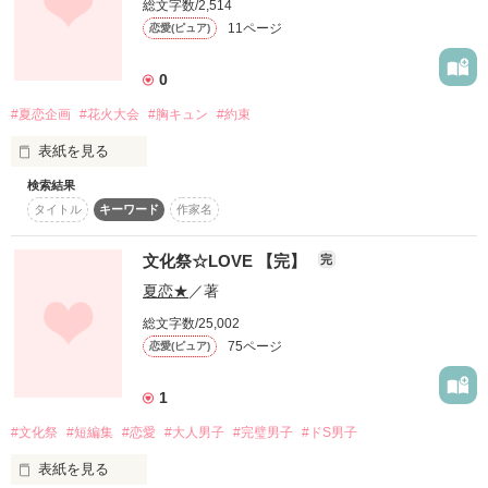
総文字数/2,514
11ページ
恋愛(ピュア)
どうして私たちは愛し合ってしまったのかな…？

「そ、そんなことないよ。

0
#夏恋企画
#花火大会
#胸キュン
#約束
雨降らすの得意なのは七瀬くんでしょ？」

表紙を見る
そんなこと考えれば切りがないけれど、私は後悔だけはしない
検索結果
よ…―――

「いや、俺サッカーの試合で雨降ったことないし」

タイトル
キーワード
作家名
きみは、

文化祭☆LOVE 【完】
完
そう言って決め顔をした彼。

夏恋★
／著
作品を読む
私は、

総文字数/25,002
同じ夜空を見上げてた。

75ページ
恋愛(ピュア)
彼の髪からしずくが滴る姿に……

1
(短編)

#文化祭
#短編集
#恋愛
#大人男子
#完璧男子
#ドS男子
あたしのドキドキはもう止まらない。

表紙を見る