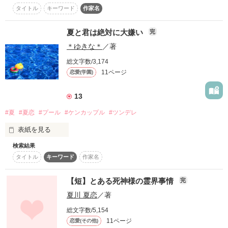
その人の瞳…仕草がどんどん気になり始めて…？

タイトル
キーワード
作家名
「 ごめん、ごめんねっ・・・ 」

温かい言葉の数々に、感動で胸が熱くなりました

夏と君は絶対に大嫌い
完
今後の創作活動の励みになります

＊ゆきな＊
／著
総文字数/3,174
11ページ
恋愛(学園)
恋愛と友情。

日下 青羽(クサカ  アオハ)

13
一人の男の子を巡って、

作品を読む
#夏
#夏恋
#プール
#ケンカップル
#ツンデレ
      ×

表紙を見る
桐谷  櫂(キリタニ  カイ)

親友二人の想いが交差する―。

検索結果
タイトル
キーワード
作家名
【短】とある死神様の霊界事情
完
夏一番の青い恋が始まるー。
夏川 夏恋
／著
総文字数/5,154
夏は嫌い

作品を読む
11ページ
恋愛(その他)
作品を読む