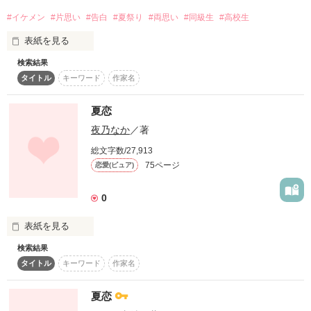
＊短編４作目＊

それなのに　

#イケメン
#片思い
#告白
#夏祭り
#両思い
#同級生
#高校生
「浴衣を着て欲しいな」　と誘われて、

表紙を見る
愛庭ゆめ様素敵企画

『夏だって恋がしたい！』

いそいそと浴衣を着る私も私だ。

検索結果
高校１年生の夏。

に参加希望提出中作品

タイトル
キーワード
作家名
　夏物語　・・・　『風鈴とアイスクリーム』

夏恋
好きな人との夏祭り。

夜乃なか
／著
Special Thanks♡

総文字数/27,913
晩秋の朝日が差し込む

KIMORIさま

75ページ
恋愛(ピュア)
想像もしなかった結末になる。

☆連夜☆さま

淡い光を届けてくれるが、

水瀬由仁さま

0
部屋を暖めるには心もとない。 

表紙を見る
冷えた部屋で着替える勇気をもらおうと、

2017.8.3

検索結果
START＆END

高校一年の夏のはじめ。

隣りで眠る彼女の柔肌を引き寄せた。

タイトル
キーワード
作家名
作品を読む
夏恋
冬物語　・・・　『冬のリングとマンチカン』
