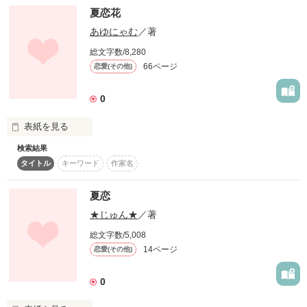
夏恋花
ある理由で急に1日違いの

あゆにゃむ
／著
兄弟になることに

死神に出会ったことで少女の運命は変わる

なってしまった愛と陽向｡

総文字数/8,280
66ページ
恋愛(その他)
そんなお話です

0
兄弟という

複雑な関係をもちながら

公開開始 2015.3.26〜

２人の気持ちが

表紙を見る
どんどん変化していく…｡

検索結果
恋っていっぱい

タイトル
キーワード
作家名
あるよね?

うちはあなたがずっと

夏恋
作品を読む
作品を読む
★じゅん★
／著
・・・・大好きだよ？

総文字数/5,008
二宮麻衣（女）16歳

14ページ
恋愛(その他)
××高校一年

0