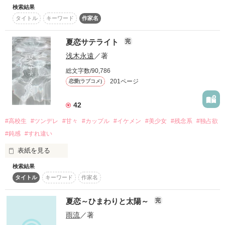
＊・＊・＊・＊・＊・＊・＊・＊・＊・

愛庭ゆめ様主催企画

検索結果
文化祭MAGIC•短編集!!

「夏だって恋がしたい！」

タイトル
キーワード
作家名
大人男子・完璧男子・ドS男子…あなたの好みはどの男子??
の参加作品です。

夏恋サテライト
完
キーワードは「夏恋企画」

【空色ホイッスル　スピンオフストーリー(｀･ω･)ﾉ☆】

作品を読む
もっと素敵なお話たちが待っていますよ！

浅木永遠
／著
今回の主人公は七瀬くんです！！

合わせて

総文字数/90,786
空色ホイッスルも良かったらどうぞ★

201ページ
恋愛(ラブコメ)
42
2014.07.08　Finished

作品を読む
#高校生
#ツンデレ
#甘々
#カップル
#イケメン
#美少女
#残念系
#独占欲
#鈍感
#すれ違い
表紙を見る
作品を読む
検索結果
タイトル
キーワード
作家名
夏恋～ひまわりと太陽～
完
雨流
／著
satellite[サテライト]
