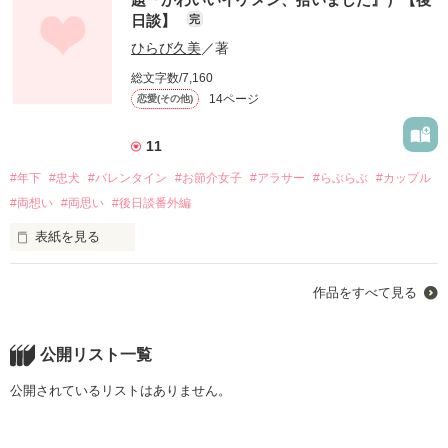
だきました。

日談】
完
★『豆まき』でちょっとしたラブストーリー★

ライバルに弱みを見せたくない意地っ張り女子と、

ひらび久美
／著
素直になりきれない意地悪社長の恋。

2019.02.05
総文字数/7,160
2019.07.08～2019.07.14

14ページ
恋愛(その他)
作品を読む
☆★☆

11
聖凪砂さま、ステキなレビューをありがとうございました！

#年下
#忠犬
#バレンタイン
#お節介女子
#アラサー
#らぶらぶ
#カップル
★☆★
#両想い
#両思い
#後日談番外編
表紙を見る
作品を読む
『スイートな御曹司と愛されルームシェア』として

作品をすべて見る
マカロン文庫化された作品の後日談です。

～・～・～・～・～

公開リスト一覧
『かわいいイケメン、拾いました』の主人公二人の後日談で
公開されているリストはありません。
す。

とくにリクエストがあったわけではないのですが、
