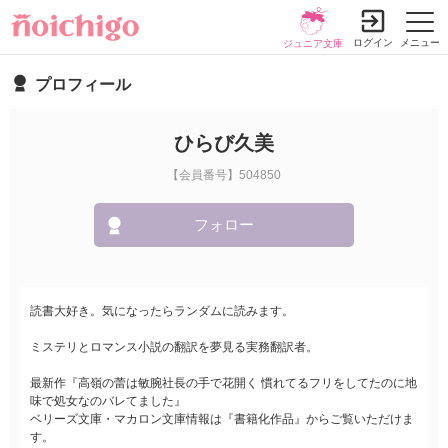
ログイン
メニュー
ジュニア文庫
プロフィール
ひらび久美
【会員番号】504850
フォロー
読書大好き。気になったらランダムに読みます。
ミステリとロマンス小説の翻訳を夢見る実務翻訳者。
最新作『高嶺の蕾は敏腕社長の手で花開く 慣れてるフリをしてたのに地
味で処女なのバレてました』
ベリーズ文庫・マカロン文庫情報は『書籍化作品』からご覧いただけま
す。