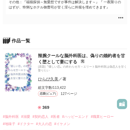
その他：『福猫探偵～無愛想ですが事件は解決します～』『 一夜限りの
はずが、怜悧なホテル御曹司が甘く淫らに外堀を埋めてきます』
作品一覧
辣腕クールな脳外科医は、偽りの婚約者を甘
く堕として妻にする
完
[原題]〝優しい恋〟の終わらせ方～エリート脳外科医は偽恋人を甘く
娶りたい
ひらび久美
／著
総文字数/113,422
127ページ
恋愛(ピュア)
369
#脳外科医
#溺愛
#契約恋人
#医者
#ハッピーエンド
#職業ヒーロー
#地味子
#ドクター
#大人の恋
#イケメン