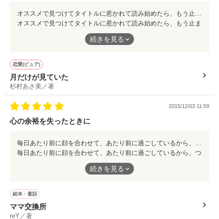
オススメで見つけてタイトルに惹かれて読み始めたら、もう止まらなくなりました。 自分に愛情を向けてくれる主任からのプロポーズを、いきなり断るところから始まります。 どうして？ 主任のことを好きじゃないの？ そんな疑問をひもとくように、葉子さんの過去が徐々に明らかになっていきます。 大切な存在を忘れたくないから、という気持ちが心の枷になっていたのを、 その大切な人は気づいてくれていて……。 深みのある文章表現に何度も胸を打たれました。感情移入して泣いてしまいましたが、結末にホッとしました。
オススメで見つけてタイトルに惹かれて読み始めたら、もう止ま
らなくなりました。
続きを見る
自分に愛情を向けてくれる主任からのプロポーズを、いきなり断
るところから始まります。
恋愛(ピュア)
どうして？ 主任のことを好きじゃないの？
月だけが見ていた
そんな疑問をひもとくように、葉子さんの過去が徐々に明らかに
杉村あさ美／著
なっていきます。
2015/12/03 11:59
大切な存在を忘れたくないから、という気持ちが心の枷になって
心の余裕を失ったときに
いたのを、
その大切な人は気づいてくれていて……。
毎日あたり前に顔を合わせて、あたり前に過ごしているから、ついついキツイことを言ってしまう。うるさく急かしてしまう。 ママさんにはあるあるではないでしょうか。 子どものいてるママさんに、心の余裕を失ったとき、読んでもらいたいなぁと思います。 泣かないぞ！ と思ってたのに、泣きました。今日は子どもにやさしくできそうです（今日だけかい！ という突っ込みはナシでお願いします（笑））。 心に余裕を失ったときはまた読みに来ます。
深みのある文章表現に何度も胸を打たれました。感情移入して泣
毎日あたり前に顔を合わせて、あたり前に過ごしているから、つ
いてしまいましたが、結末にホッとしました。
いついキツイことを言ってしまう。うるさく急かしてしまう。
続きを見る
ママさんにはあるあるではないでしょうか。
絵本・童話
子どものいてるママさんに、心の余裕を失ったとき、読んでもら
ママ交換所
いたいなぁと思います。
reY／著