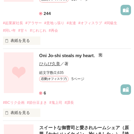
五歳年下の涼介くん。

作品を読む
一流のショコラティエを夢見る彼との関係は、

244
若気の至りだったの？

#起業家社長
#アラサー
#意地っ張り
#友達
#オフィスラブ
#同級生
#同い年
#甘々
#じれじれ
#再会
2016.02.02～2016.03.23

表紙を見る
2016.03.29編集部オススメ作品に取り上げていただきました。

小牧　詩穂（こまき　しほ）、27歳。

Oni Jo-shi steals my heart.
完
ありがとうございます。

たぶん、人生の負け組。

ひらび久美
／著
須藤　蓮斗（すどう　れんと）、28歳。

総文字数/2,635
レビューありがとうございます。

大学時代は彼をライバルだと思って、彼には負けたくないと努
5ページ
恋愛(オフィスラブ)
ukocoさま、かおる。さま
力した。

でも、負け組になった今、絶対に会いたくない人生勝ち組の
男。

6
作品を読む
#BCリク企画
#節分豆まき
#鬼上司
#課長
そんな彼と偶然再会した日から、ふたりの関係が少しずつ変化
していく。

表紙を見る
「私たち、まだ友達だって思ってていいよね？」

BCリク企画に参加してみました。

スイートな御曹司と愛されルームシェア（原
#92　朔哉媛さんのリクエストからインスピレーションをいた
「友達でいるのはもう限界なんだ」

題『かわいいイケメン、拾いました』）【後