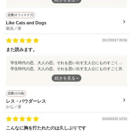
れていました。犬猿の仲、といいつつかわいらしい二人のやりと
りが楽しいです。
恋愛(オフィスラブ)
Like Cats and Dogs
魅洛／著
2017/03/17 09:56
また読みます。
学生時代の恋、大人の恋。それを思い出す主人公にものすごく共感しました。そうだった、私もそんな恋をしていた。それをとてもみずみずしく思い出します。表現力が秀逸で胸にいろいろな感情が自然に蘇ってきます。大人の恋は難しいけれど、最後は清々しくて温かな気持ちになれました。
学生時代の恋、大人の恋。それを思い出す主人公にものすごく共
感しました。そうだった、私もそんな恋をしていた。それをとて
続きを見る
もみずみずしく思い出します。表現力が秀逸で胸にいろいろな感
情が自然に蘇ってきます。大人の恋は難しいけれど、最後は清々
しくて温かな気持ちになれました。
恋愛(その他)
レス・パウダーレス
かな／著
2016/03/25 10:52
こんなに胸を打たれたのは久しぶりです