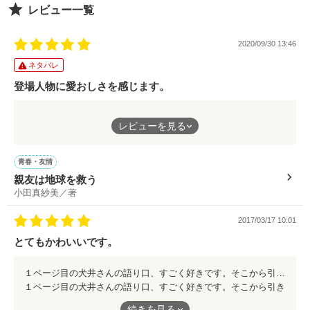
レビュー一覧
この二人の物語をハッピーに締めくくるには、

一つ放置されたままの問題がありまして（笑）。

2020/09/30 13:46
本編をご覧になった方はお気づきになるかもしれませんが、

翔太のお兄さんたちのことですね。

ネタバレ
果たしてその問題は解決するのでしょうか？

登場人物に愛おしさを感じます。
そして咲良と翔太は本当のハッピーエンドにたどり着けるので
しょうか？

それぞれに魅力的なキャラばかりで、テンポがよく、とても楽し
レビューを見る
いお話でした。
岡崎咲良（まもなく30歳）：学習塾の講師

楢木翔太（27歳）：少年野球チームのコーチ兼野球グッズショ
戦隊ヒーローたちも意外に人間くさくて、愛らしさを感じます。
青春・友情
ップ販売員

親友は地球を救う
（フィクション、ノンフィクションの世界を含め）世界を支えて
小田真紗美／著
いるのは、きっとそういう普通の人たちなんだろうなぁと思わさ
2015.05.19
れます。
2017/03/17 10:01
とてもかわいいです。
美音ちゃんに幸せになってほしいな～と思いながら読みました
作品を読む
が……残念！ でも、美音ちゃんはとってもいい子だから、上野
くんにいはもったいなかったですね。湊くんが彼女想いで素敵で
１ページ目の犬井さんの語り口、すごく好きです。そこから引き込まれて、一緒に犬井さんの気持ちになって猿渡くんに振り回されていました。犬猿の仲、といいつつかわいらしい二人のやりとりが楽しいです。
す。
１ページ目の犬井さんの語り口、すごく好きです。そこから引き
込まれて、一緒に犬井さんの気持ちになって猿渡くんに振り回さ
続きを見る