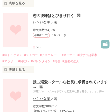
表紙を見る
「私は病気の父に余計な心配をかけたくないんです」

恋の後味はとびきり甘く
完
「俺は仕事に集中したいから、見合いを断る口実が欲しい」

ひらび久美
／著
互いの利害が一致して

総文字数/74,035
結んだ期間限定の恋人契約のはずなのに──。

166ページ
恋愛(ピュア)
「無理なんかしてない。沙耶のためになにかを考えるのは楽し
いんだ」

26
#年下イケメン
#ショコラ
#チョコレート
#オーナー
#脱サラ起業家
優しい嘘から始まった恋は、いつしか永遠の愛になる。

#アラサー
#切ない
#バレンタイン
#再会
#過去の恋人
2025.10.27～2025.10.31

表紙を見る
二十五歳のとき、夢を実現させたくて脱サラし、

独占溺愛～クールな社長に求愛されています
チョコレート専門店、モン・トレゾーを開店した。

（ご覧いただきありがとうございます。

～
完
11月10日にベリーズ文庫として発売される書籍版は、大幅に改
[原題]ソムニウム～イジワルな起業家社長と見る、甘い甘い夢～
若気の至り？　そんなことない。私は真剣。

稿しております。

サイト版にはないエピソードもありますので、ぜひご覧いただ
ひらび久美
／著
でも、赤字続きで参っていたとき、ふらりと店にやってきたの
けると嬉しいです）
総文字数/109,017
が、

217ページ
恋愛(オフィスラブ)