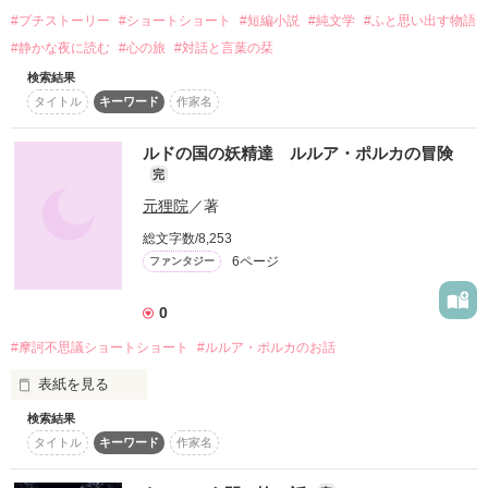
#プチストーリー
#ショートショート
#短編小説
#純文学
#ふと思い出す物語
#静かな夜に読む
#心の旅
#対話と言葉の栞
検索結果
タイトル
キーワード
作家名
ルドの国の妖精達 ルルア・ポルカの冒険
完
元狸院
／著
総文字数/8,253
6ページ
ファンタジー
0
#摩訶不思議ショートショート
#ルルア・ポルカのお話
表紙を見る
検索結果
ルドの国の妖精ルルア・ポルカの摩訶不思議ショートショート
タイトル
キーワード
作家名
です。