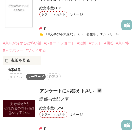
総文字数/812
▣◈▣◈▣◈▣▣◈▣◈▣◈▣

5ページ
ホラー・オカルト
シーラ（５）

0
悪女と呼ばれる強気女子

500文字の不気味なテスト、募集中。エントリー中
×

エヴァン（２０）

#意味が分かると怖い話
#ショートショート
#短編
#テスト
#回答
#意味怖
妹がかわいくてしかたない悪魔

#人間ホラー
#ゾッとする
▣◈▣◈▣◈▣▣◈▣◈▣◈▣

表紙を見る
検索結果
この問題用紙は、あなたのクラスにだけ配られました。

タイトル
キーワード
作家名
悪女と呼ばれるあたしが転生したのは…

絶対に、あなたの名前は書かないでください。

極悪非道な悪魔！？

当たり前の顔をして、しれっとあなたの世界に入りこんでいる
アンケートにお答え下さい
完
――

語部与太郎
／著
知れば知るほど、不気味な世界です。

「シーラ、お昼ごはんの時間だよ」

総文字数/1,256
さあ、はじめましょう。

1ページ
ホラー・オカルト
「お散歩は楽しかった？

途中で怖くなっても、答案用紙を伏せてはいけません。

お母さまのおひざにおいで」

最後まで答えられなかった生徒は、まだ誰も帰っていませ
0
ん……。

「２人で存分にタマシイを収穫してきなさい」

それでは、不気味なテストをはじめます。