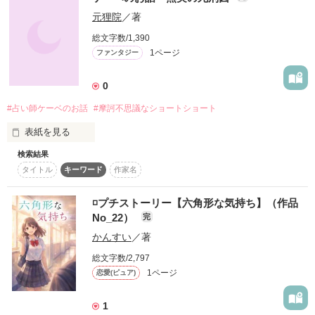
　奇妙な話を買い取ってくれるらしい

元狸院
／著
総文字数/1,390
♦️「奇妙な話ならなんでもオッケー！」

1ページ
ファンタジー
♣️「でも、一度買い取った話は僕たちのもの」

0
♦️「記憶から消えちゃうから、本当に売りたい人だけ利用して
#占い師ケーベのお話
#摩訶不思議なショートショート
ね！」

表紙を見る
♣️「今日はどんな奇妙な話に出会えるかな？」

検索結果
私ケーベは水晶で、ある無実の死刑囚を目撃しました。

♦️「考えただけでワクワクしちゃうわ♡」

タイトル
キーワード
作家名
私は彼を救出できるのでしょうか？
♣️「あ、ほら、お客さんが来たよ」

◽️プチストーリー【六角形な気持ち】（作品
No_22）
完
作品を読む
♦️「いらっしゃいませ！　あなたの奇妙なお話を聞かせてくだ
さい」

かんすい
／著
総文字数/2,797
1ページ
恋愛(ピュア)
作品を読む
1