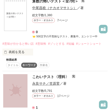
算数の怖いテスト＜全7問＞
完
品。家族の何気ないひと言。

中尾昌稔（ナカオマサトシ）
／著
それらは本来、私たちの日常に溶け込んでいる、ごく普通のも
総文字数/1,380
のです。けれど、ほんの少し角度を変えて見た瞬間、見慣れた
7ページ
ホラー・オカルト
景色はまったく別の顔を見せます。

0
この短編集に収めたのは、そんな「気づいてしまった瞬間」の
500文字の不気味なテスト、募集中。エントリー中
物語です。

#意味が分かると怖い話
#意味怖
#ゾッとする
#短編
#ショートショート
そこにいるはずのない誰か。

信じていた人の隠された悪意。

表紙を見る
便利な道具の向こう側から伸びてくる気配。

検索結果
愛や優しさの形をして近づいてくる、逃げ場のない恐怖。

この問題用紙は、あなたのクラスにだけ配られました。

タイトル
キーワード
作家名
絶対に、あなたの名前は書かないでください。

大きな怪物が現れるわけではありません。世界が派手に壊れる
わけでもありません。ただ、いつもの部屋、いつもの画面、い
当たり前の顔をして、しれっとあなたの世界に入りこんでいる
こわいテスト〈理科〉
完
つもの声の中に、小さな違和感がひとつ混ざるだけです。

――

永良サチ／笠原零
／著
知れば知るほど、不気味な世界です。

そして、その違和感に気づいたときには、もう戻れない。

総文字数/5,791
さあ、はじめましょう。

17ページ
ホラー・オカルト
読み終えたあと、スマホの画面や部屋の隅、背後の気配が少し
途中で怖くなっても、答案用紙を伏せてはいけません。

だけ気になってしまったなら、この短編集はきっと成功です。

最後まで答えられなかった生徒は、まだ誰も帰っていませ
1
ん……。
