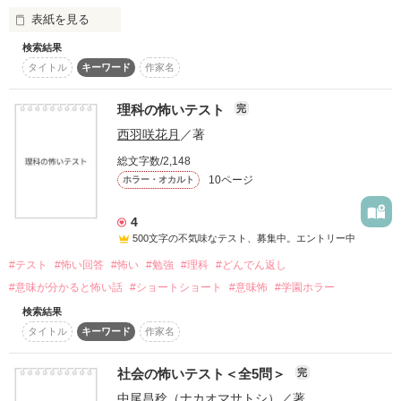
表紙を見る
検索結果
タイトル
キーワード
作家名
「あなたのどこがいいって言うのよ！

顔だけの性悪女じゃない！」

理科の怖いテスト
完
西羽咲花月
／著
あたしは人の彼氏や想い人ばかりをうばう悪女。

総文字数/2,148
10ページ
ホラー・オカルト
…って、言われてるけど、男どもが

4
勝手にあたしの“顔”に惚れてるだけだし。

500文字の不気味なテスト、募集中。エントリー中
今日も泣きさけぶ女をあしらって学校から

#テスト
#怖い回答
#怖い
#勉強
#理科
#どんでん返し
#意味が分かると怖い話
#ショートショート
#意味怖
#学園ホラー
帰っていたら――

検索結果
タイトル
キーワード
作家名
「きゃーっ！」

社会の怖いテスト＜全5問＞
完
あたしは、車に轢かれて死んだ。

中尾昌稔（ナカオマサトシ）
／著