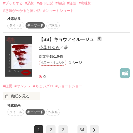
#ゾッとする
#恐怖
#都市伝説
#短編
#怪談
#意味怖
#意味が分かると怖い話
#ショートショート
…なのに、兄も父も母も、

検索結果
作品を読む
タイトル
キーワード
作家名
あたしを溺愛してくるし。

周りが甘やかしてくる悪魔ばかりだろうと、

【SS】キョウアイルージュ
完
茶葉月ゆら
／著
あたしは箱入り娘になる気はない。

総文字数/1,949
悪魔の主食、“人間のタマシイ”も

1ページ
ホラー・オカルト
自分の手で調達してきてみせる！

0
#狂愛
#ヤンデレ
#ちょいグロ
#ショートショート
※残酷な表現があります、ご注意ください※

（※ウェブ版推奨）

表紙を見る
―――――――――――――――――――

検索結果
『選んで書いて！野いちごミックス

SSコンテスト』参加作品

タイトル
キーワード
作家名
【ジャンル】

ファンタジー

1
2
3
34
鳥のさえずりが聞こえる朝。

…