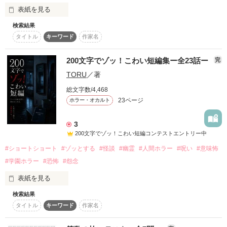
表紙を見る
検索結果
100文字の中に、必ず真相へたどり着く手がかりがあります。

タイトル
キーワード
作家名
学校、家、街角――何気ない日常に潜む小さな違和感。

足跡、黒板、上履き、時計、窓ガラス。

登場人物よりも先に矛盾へ気づけるでしょうか。

200文字でゾッ！こわい短編集ー全23話ー
完
一話完結・数十秒で読める謎解きショートショート集。

TORU
／著
読み終えた瞬間、「なるほど！」と思える100文字ミステリー
をお楽しみください。
総文字数/4,468
23ページ
ホラー・オカルト
作品を読む
3
200文字でゾッ！こわい短編コンテストエントリー中
#ショートショート
#ゾッとする
#怪談
#幽霊
#人間ホラー
#呪い
#意味怖
#学園ホラー
#恐怖
#怨念
表紙を見る
検索結果
怖いものは、遠くにあるとは限りません。

タイトル
キーワード
作家名
深夜のインターホン。スマートフォンの通知音。寝室のベビー
モニター。誰もいない電車の窓。フリマアプリで届いた中古