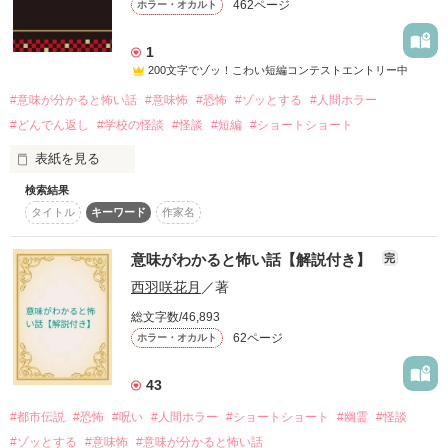
462ページ
ホラー・オカルト
詳しく検索
1
200文字でゾッ！こわい短編コンテストエントリー中
検索対象
#意味が分かると怖い話
#意味怖
#恐怖
#ゾッとする
#人間ホラー
タイトル
キーワード
作家名
表紙コメント
#どんでん返し
#学校の怪談
#怪談
#短編
#ショートショート
あらすじ
表紙を見る
ジャンル
検索結果
どこにでもある日常は、ほんの少しだけズレると恐ろしくな
タイトル
キーワード
作家名
る。

学校、家、友達、家族。身近だからこそ怖い話を集めました。

感想
最後の一行まで読んだ時、あなたも誰かの視線を感じるかもし
意味がわかると怖い話【解説付き】
完
れません。
西羽咲花月
／著
ステータス
全て
完結
更新中
総文字数/46,893
作品の長さ
62ページ
作品を読む
長編
中編
短編
ホラー・オカルト
作品の長さについて
43
#都市伝説
#恐怖
#呪い
#人間ホラー
#ショートショート
#幽霊
#怪談
コンテスト
#ゾッとする
#意味怖
#意味が分かると怖い話