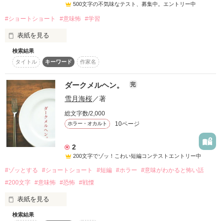
どうぞ、振り返らずにお読みください。
500文字の不気味なテスト、募集中。エントリー中
それでは、不気味なテストをはじめます。
#ショートショート
#意味怖
#学習
表紙を見る
作品を読む
作品を読む
検索結果
タイトル
キーワード
作家名
こ

わ

ダークメルヘン。
完
い

雪月海桜
／著
テ

ス

総文字数/2,000
ト

10ページ
ホラー・オカルト
(15問＋α)

2
200文字でゾッ！こわい短編コンテストエントリー中
#ゾッとする
#ショートショート
#短編
#ホラー
#意味がわかると怖い話
作品を読む
#200文字
#意味怖
#恐怖
#戦慄
表紙を見る
検索結果
ダークメルヘンな雰囲気の、一話200文字のショートショート