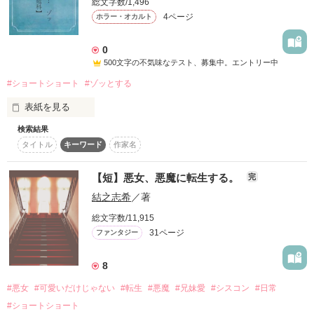
総文字数/1,496
4ページ
ホラー・オカルト
0
500文字の不気味なテスト、募集中。エントリー中
#ショートショート
#ゾッとする
表紙を見る
検索結果
タイトル
キーワード
作家名
【短】悪女、悪魔に転生する。
完
作品を読む
結之志希
／著
総文字数/11,915
31ページ
ファンタジー
8
#悪女
#可愛いだけじゃない
#転生
#悪魔
#兄妹愛
#シスコン
#日常
#ショートショート