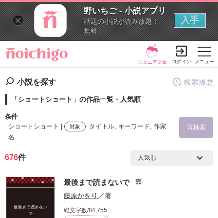
野いちご - 小説アプリ
入手
話題の小説が読み放題！
無料
ログイン
メニュー
ジュニア文庫
小説を探す
検索履歴
「ショートショート」の作品一覧・人気順
条件
ショートショート |
タイトル, キーワード, 作家
対象
再検索
名
676
件
検索ワード
最後まで読まないで
完
を含む
藤原かをり
／著
総文字数/84,755
を除く