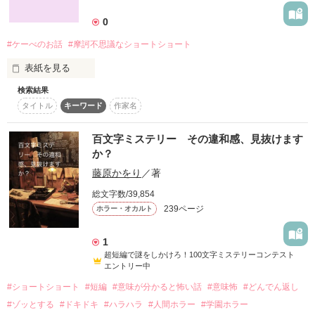
0
#ケーべのお話
#摩訶不思議なショートショート
表紙を見る
検索結果
ある指輪と新しい主のお話です。
タイトル
キーワード
作家名
百文字ミステリー その違和感、見抜けます
作品を読む
か？
藤原かをり
／著
総文字数/39,854
239ページ
ホラー・オカルト
1
超短編で謎をしかけろ！100文字ミステリーコンテスト
エントリー中
#ショートショート
#短編
#意味が分かると怖い話
#意味怖
#どんでん返し
#ゾッとする
#ドキドキ
#ハラハラ
#人間ホラー
#学園ホラー