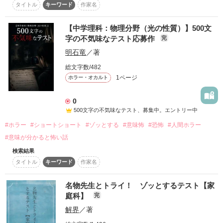
タイトル
キーワード
作家名
10連発！
【中学理科：物理分野（光の性質）】500文
字の不気味なテスト応募作
完
作品を読む
明石竜
／著
総文字数/482
1ページ
ホラー・オカルト
0
500文字の不気味なテスト、募集中。エントリー中
#ホラー
#ショートショート
#ゾッとする
#意味怖
#恐怖
#人間ホラー
#意味が分かると怖い話
検索結果
タイトル
キーワード
作家名
名物先生とトライ！ ゾッとするテスト【家
庭科】
完
解界
／著