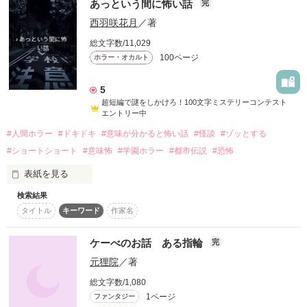
あっという間に怖い話
完
作品を読む
西羽咲花月
／著
総文字数/11,029
100ページ
ホラー・オカルト
5
超短編で謎をしかけろ！100文字ミステリーコンテスト
エントリー中
#人間ホラー
#ドキドキ
#意味が分かると怖い話
#怪談
#ゾッとする
#ショートショート
#意味怖
#学園ホラー
#都市伝説
#恐怖
表紙を見る
検索結果
「あっ」と思ったら

タイトル
キーワード
作家名
あなたはもう恐怖の中にいます
ケーべのお話 ある指輪
完
元狸院
／著
作品を読む
総文字数/1,080
1ページ
ファンタジー