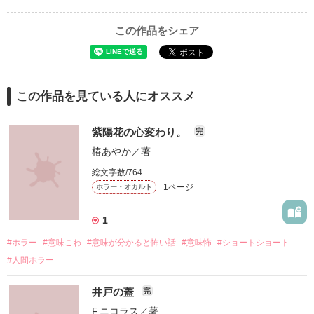
この作品をシェア
この作品を見ている人にオススメ
紫陽花の心変わり。
完
椿あやか
／著
総文字数/764
1ページ
ホラー・オカルト
1
#ホラー
#意味こわ
#意味が分かると怖い話
#意味怖
#ショートショート
#人間ホラー
井戸の蓋
完
F.ニコラス
／著