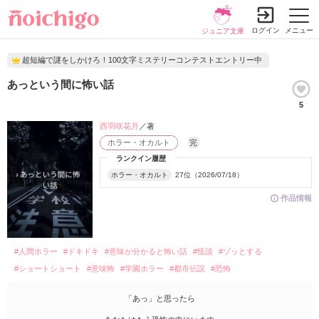
ログイン
メニュー
ジュニア文庫
超短編で謎をしかけろ！100文字ミステリーコンテストエントリー中
あっという間に怖い話
5
西羽咲花月
／著
ホラー・オカルト
完
ランクイン履歴
ホラー・オカルト
27位（2026/07/18）
作品情報
#人間ホラー
#ドキドキ
#意味が分かると怖い話
#怪談
#ゾッとする
#ショートショート
#意味怖
#学園ホラー
#都市伝説
#恐怖
「あっ」と思ったら