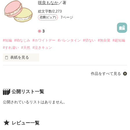
咲良もなか
／著
総文字数/2,273
7ページ
恋愛(ピュア)
3
#短編
#幼なじみ
#ホワイトデー
#バレンタイン
#切ない
#無自覚
#超短編
#すれ違い
#天然
#泣きキュン
表紙を見る
作品をすべて見る
私の幼馴染みは

絵に描いたような王子くん。

公開リスト一覧
そんなところも好きだけど。

公開されているリストはありません。
レビュー一覧
ちょっぴり
