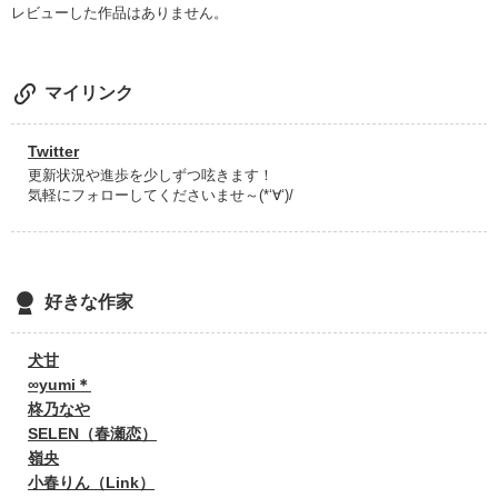
レビューした作品はありません。
女の子に優しくしすぎじゃないの？

...なんてね。

マイリンク
Twitter
更新状況や進歩を少しずつ呟きます！
気軽にフォローしてくださいませ～(*‘∀‘)/
作品を読む
好きな作家
犬甘
∞yumi＊
柊乃なや
SELEN（春瀬恋）
嶺央
小春りん（Link）