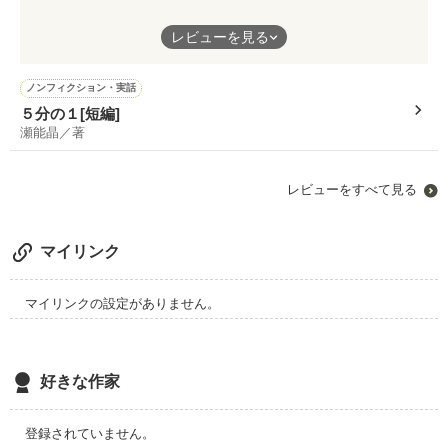
淡々としているからこそ、立体感が出て、読み手に伝わりやす
人間の醜い感情が混じり合うと

レビューを見る
く、非常に読みやすい作品です。
狂った物語ができあがるんだよ。

日本の死刑制度について、今一度考えて見ませんか？
ノンフィクション・実話
人の命…
５分の１[短編]
それだけじゃない。
瀬能晶／著
その裏側の世界も存在するんです。
ぜひ、じっくりと読んでいただきたい作品です。
レビューをすべて見る
野いちご21位

マイリンク
ベリカ23位

マイリンクの設定がありません。
ありがとうございました。

好きな作家
作品を読む
登録されていません。