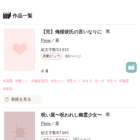
作品一覧
【完】俺様彼氏の言いなりに
完
Piine
／著
総文字数/13,915
60ページ
恋愛(ピュア)
0
#溺愛
#優しい
#俺様彼氏
#冷たい
#壁ドン
#キス
#ハグ
#甘々
#俺様
#彼氏
表紙を見る
迷いが生じる里奈。

呪い屋〜呪われし幽霊少女〜
完
Piine
／著
総文字数/67,665
「あの時の言葉は

167ページ
ホラー・オカルト