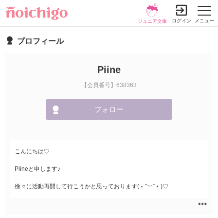
ログイン
メニュー
ジュニア文庫
プロフィール
Piine
【会員番号】638363
フォロー
こんにちは♡
Piineと申します♪
徐々に活動再開して行こうかと思っております(﹡ˆ﹀ˆ﹡)♡