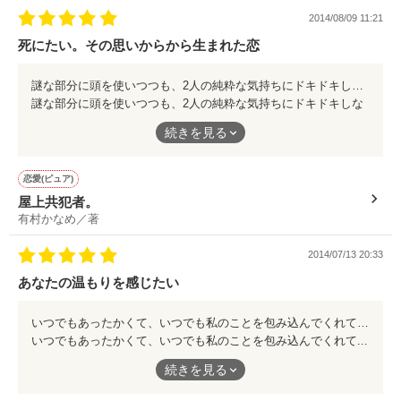
何度も涙しました。
2014/08/09 11:21
「明日お金返しますから」

それぞれ皆、様々な過去があって。
死にたい。その思いからから生まれた恋
その過去があるからこそ、皆の今の人生がある。皆を強くさせて
じゃぁ、もっと私を見てよ？

約束事を破らなければいいんだ。

いる。
「んじゃ別なことで返してよね」

もし複雑な過去がなければ、この4人が出会い、キラキラな人生
謎な部分に頭を使いつつも、2人の純粋な気持ちにドキドキしながら... 簡単に入り込めて、余韻に浸れる... もし自分がこうだったら？ そんなことを考えながら読んでいける作品です。 死にたい。 でも、それって、ホントの気持ち？
を送ることはなかったかもしれない...
謎な部分に頭を使いつつも、2人の純粋な気持ちにドキドキしな
がら...
体中を引き裂かれることも

続きを見る
悩んでいるのは自分だけじゃない。
簡単に入り込めて、余韻に浸れる...
作品を読む
ちょっとちょっと！

それを隠し、抱えながら生きている。
もし自分がこうだったら？
皆、それぞれ何かはあるんです。
そんなことを考えながら読んでいける作品です。
血が大量に流れ出ることも

恋愛(ピュア)
でも、それをどう捉えるか。
それってどういう意味...？

屋上共犯者。
4人は、蛇として地を這い、天を目指した。
死にたい。
有村かなめ／著
でも、それって、ホントの気持ち？
この作品を通し、たくさんの人にそれぞれの生き方を考えてほし
ないんだから。

2014/07/13 20:33
い。
告られるのに慣れてしまった

あなたの温もりを感じたい
イケメン男子と

いつでもあったかくて、いつでも私のことを包み込んでくれて... 感動のラストへとうまく繋がる、1ページのすばらしい世界観... ぜひ御一読を。
「死ねないんだよ...」

いつでもあったかくて、いつでも私のことを包み込んでくれて...
高校生のまま時が止まった少女。

続きを見る
感動のラストへとうまく繋がる、1ページのすばらしい世界観...