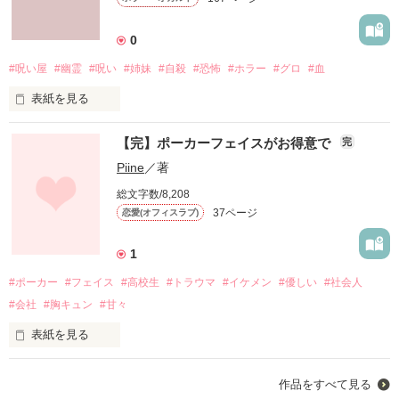
なんだったんだろう...」

0
#呪い屋
#幽霊
#呪い
#姉妹
#自殺
#恐怖
#ホラー
#グロ
#血
告白された時の甘い言葉を

忘れられないまま、時は過ぎる。

表紙を見る
きっと、またいつか戻ってこれる。

【完】ポーカーフェイスがお得意で
完
Piine
／著
そんな時、

そんな希望が混じりあったから、

総文字数/8,208
37ページ
恋愛(オフィスラブ)
悲惨な結果が生まれたんだろうか。

「あんな奴やめて、俺にしとけよ...」

1
#ポーカー
#フェイス
#高校生
#トラウマ
#イケメン
#優しい
#社会人
問い続け、責め合う。

#会社
#胸キュン
#甘々
「俺ならそんな顔させないね...

そんな日々が

俺のところにおいでよ...」

表紙を見る
いつまでも続くんだろうか。

高校の時のトラウマを引きずったまま

作品をすべて見る
社会人になってしまった柚愛。
