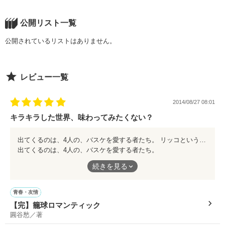
甘い言葉になびきそうになる。

俺が求めたのは、一瞬の快楽か。

そんな柚愛に

公開リスト一覧
誰もが憧れるイケメンが近づく...

公開されているリストはありません。
手を伸ばせばすぐ...

一生の地獄か。

「今日のランチ、一緒に行こうね」

レビュー一覧
「でも、私やっぱり

仁のことが好きで...」

2014/08/27 08:01
好きな人にそんなこと

14年前、ある少女が死んだ。

言われたら断れないけど...

キラキラした世界、味わってみたくない？
そして...

そう、俺様彼氏だって、

出てくるのは、4人の、バスケを愛する者たち。 リッコという女性が、自分を活かすことのできなかった皆を引っ張り、愛し、大きく成長させていきます... そしてそのリッコ自身も、仲間たちに成長させられる... 主人公は、人を見るのが得意なレン。 それぞれが得意とするところを、バスケにも仲間間の関係にも活かしていきます... 何度も涙しました。 それぞれ皆、様々な過去があって。 その過去があるからこそ、皆の今の人生がある。皆を強くさせている。 もし複雑な過去がなければ、この4人が出会い、キラキラな人生を送ることはなかったかもしれない... 悩んでいるのは自分だけじゃない。 それを隠し、抱えながら生きている。 皆、それぞれ何かはあるんです。 でも、それをどう捉えるか。 4人は、蛇として地を這い、天を目指した。 この作品を通し、たくさんの人にそれぞれの生き方を考えてほしい。
行ってしまったら

負けてません。

出てくるのは、4人の、バスケを愛する者たち。
好きな気持ちが止まらなくなりそう。

リッコという女性が、自分を活かすことのできなかった皆を引っ
呪い屋として、帰ってきた。

続きを見る
張り、愛し、大きく成長させていきます...
そしてそのリッコ自身も、仲間たちに成長させられる...
主人公は、人を見るのが得意なレン。
青春・友情
「お前は俺だけ

それぞれが得意とするところを、バスケにも仲間間の関係にも活
奢ってくれるっていうけど...

【完】籠球ロマンティック
見てればいいんだよ...」

かしていきます...
「呪いなら、なんでも。

圓谷愁／著
約束事さえ守れば危害は加えませんよ」
