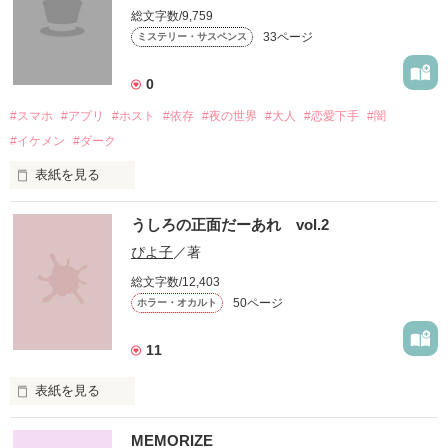
どうしてもキミを守りたい。

総文字数/9,759
33ページ
ミステリー・サスペンス
何度うまくいかなくたって、ボクがその度進化するなら

作品を読む
何度だってキミの元へ。

0
#スマホ
#アプリ
#ホスト
#依存
#夜の世界
#大人
#恋愛下手
#闇
#イケメン
#ダーク
表紙を見る
人工知能AI搭載のアンドロイド 翔琉ーカケルー

うしろの正面だーあれ vol.2
スマホアプリ『ポケットダーリン』

彼の住む西暦3745年は、個人が望む理想像を全て実現してくれ
──Always with you──

るAI搭載のアンドロイドが溢れ返っている。

ぴよ子
／著
いつでも、どこでも、ずぅーっと一緒♡

総文字数/12,403
人間も、人間同士よりもアンドロイドを伴侶に選び、子孫は繁
50ページ
ホラー・オカルト
栄せず絶滅危機に瀕していた。

自分だけの、理想の彼氏。

11
自分だけの、最上級の男。

彼のミッションは、人類の絶滅危機を打破する希望の星、結衣
…の、はずだった。

を死から守り、珠樹の子どもを産ませることーー

表紙を見る
MEMORIZE
「お前が俺を操ってるんじゃない、
