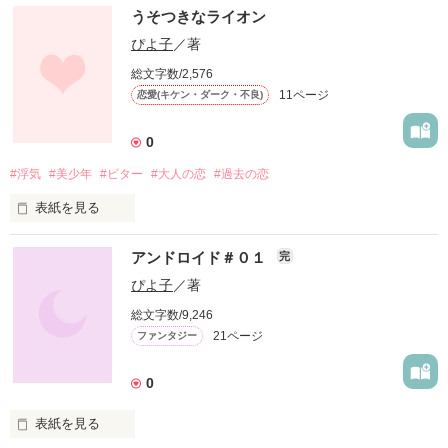
うそつきなライオン
日頃のうさを晴らしましょう！

「ねぇ、昨日…」

ぴよ子
／著
「え？」

総文字数/2,576
ﾏｲﾒﾆｭｰ登録はコチラ！

11ページ
恋愛(キケン・ダーク・不良)
「な…何でもない…。」

0
#浮気
#美少年
#ビター
#大人の恋
#過去の恋
作品を読む
作品を読む
表紙を見る
アンドロイド＃０１
完
ぴよ子
／著
知ってるよ、あたし。

総文字数/9,246
21ページ
ファンタジー
あなたがうそつきなこと。

0
だって、ねぇ

表紙を見る