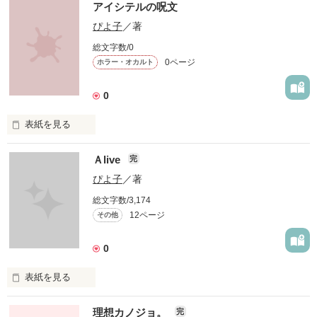
アイシテルの呪文
きらきらきら

ぴよ子
／著
きらきらきら

作品を読む
総文字数/0
0ページ
ホラー・オカルト
見え方は人それぞれ

0
表紙を見る
作品を読む
Ａlive
完
その瞳、人を殺すなり

ぴよ子
／著
総文字数/3,174
12ページ
その他
0
作品を読む
表紙を見る
理想カノジョ。
完
感情を殺して何が悪いの？
