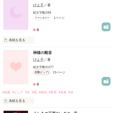
俺がお前を操ってるんだ」

本当は、何も解ってはいない。

ぴよ子
／著
作品を読む
総文字数/288
1ページ
ファンタジー
謎も、解けてはいなかった。

0
育て方を間違えれば大変なことになるぞ！！

確かにあの日、

表紙を見る
君は居たのに――…

神様の靴音
ーーーーコード0000085426

作品を読む
ぴよ子
／著
総文字数/3,077
作品を読む
15ページ
恋愛(ピュア)
フラッシュバックする記憶

0
真っ赤な鮮血

#純愛
#ピュア
#生
#死
#病気
#希望
#未来
#涙
横たわる男と女

表紙を見る
ふとした瞬間に思い出す

完