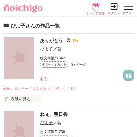
ログイン
メニュー
ジュニア文庫
ぴよ子さんの作品一覧
ありがとう
完
ぴよ子
／著
総文字数/8,342
37ページ
ホラー・オカルト
1
#怖い
#ホラー
#ありがとう
#野いちご10
表紙を見る
ねぇ、明日香
むかーしむかし、あるところに

それはそれはかわいい女の子がいたんだって。

ぴよ子
／著
総文字数/2,739
女の子は何かもらうと、「ありがとう」と
