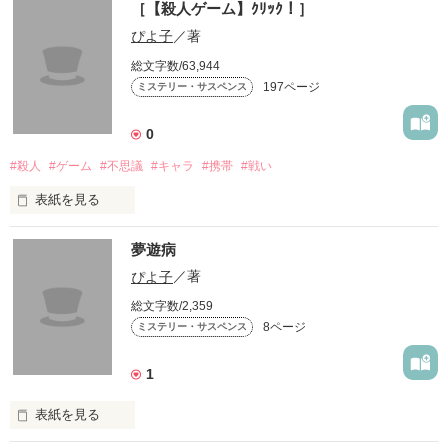
［【殺人ゲーム】ｸﾘｯｸ！］
ます。

※お知らせ※

ごちゃごちゃしすぎて自分でもよく分からないことや、うやむ
ぴよ子
／著
野いちご外の作品で、パクリだと言われている作品があるよう
やになっているところがあると感じたので、この度再執筆する
総文字数/63,944
ですが、ご本人からきちんと説明があり、パクリではないと判
ことに致しました。

197ページ
ミステリー・サスペンス
明致しましたことをここにお知らせ致します。

作品を読む
オリジナルとして書かれている作品なので、誹謗中傷されない
もしかしたら途中で気が変わって、本家うしろの正面だあれと
0
ようお願い申し上げます。

は違う展開になるかもしれません。

#殺人
#ゲーム
#不思議
#キャラ
#携帯
#戦い
表紙を見る
今現在の私が創る世界、よければもう一度読んで頂ければ嬉し
いです。

作品を読む
夢遊病
【殺人ゲーム】

ぴよ子
／著
総文字数/2,359
8ページ
作品を読む
ミステリー・サスペンス
ﾏｲﾒﾆｭｰ登録はコチラ！

1
嫌いな人を、殺してみませんか？

表紙を見る