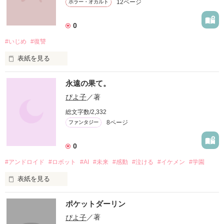
12ページ
ホラー・オカルト
天使のような笑みを見せたんだって。

その笑顔が見たくて、おとなは何でも

0
その女の子に与えたんだって。

#いじめ
#復讐
表紙を見る
ーーーーーーーーーーーーーーー

永遠の果て。
野いちご10周年記念の限定小説です。

ある雨の日、

ぴよ子
／著
小説を読むためのパスワード取得方法は

ひとりの少女が学校の屋上から飛び降りた。

5月30日(火)に野いちご10周年ページにて

総文字数/2,332
8ページ
ファンタジー
彼女の遺書にはこう記されていた。

0
作品を読む
#アンドロイド
#ロボット
#AI
#未来
#感動
#泣ける
#イケメン
#学園
表紙を見る
『しばらく眠ったら、必ず会いに行きます

――――明日香』

ポケットダーリン
どうしてもキミを助けたい。

ぴよ子
／著