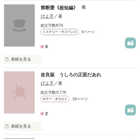
禁断愛《超短編》
完
ふたりはいつも一緒だった。

ぴよ子
／著
＊＊＊＊＊＊＊＊＊＊＊＊＊＊＊＊＊＊＊

総文字数/679
5ページ
ミステリー・サスペンス
いつ、どんなときも

この度、書籍化させて頂けることになりました。

0
書籍化にあたり、未熟さ故、大量に編集箇所がありました。

片時も離れずに…。

表紙を見る
サイト上のものは編集前のものになりますので、ここには無い
エピソードも盛りだくさんで、書籍では新たに誰かが死にま
す。

改良版 うしろの正面だあれ
ぴよ子
／著
作品を読む
なので、出来れば書籍を手に取って

総文字数/3,779
わたし、お父さんが好きなの…。

読んで頂きたいところです。

19ページ
ホラー・オカルト
長らく放置していたvol.２の方も

2
プロットが出来ましたので

更新していきたいと思います。

表紙を見る
※サスペンスです。

甘々ラブストーリーをお求めの方は読まないことをおすすめし