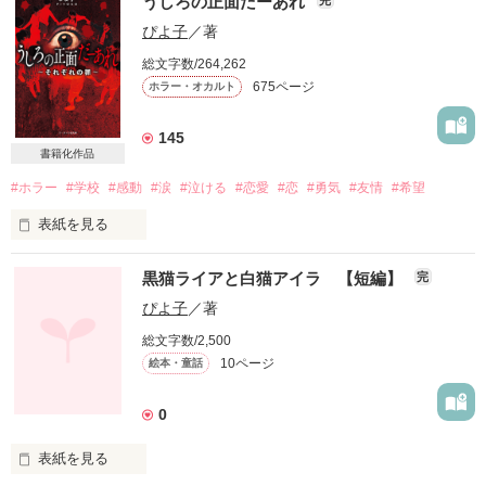
うしろの正面だーあれ
自分が何者なのか分からない

ぴよ子
／著
これは、今より

何も知らずに生きてきた

総文字数/264,262
少し進んだ世界の

675ページ
ホラー・オカルト
小さな恋の物語――‥

145
本当の僕は、一体、何者なんだ

書籍化作品
#ホラー
#学校
#感動
#涙
#泣ける
#恋愛
#恋
#勇気
#友情
#希望
表紙を見る
作品を読む
作品を読む
黒猫ライアと白猫アイラ 【短編】
完
あなたは知っていますか？

ぴよ子
／著
総文字数/2,500
10ページ
絵本・童話
｢かごめかごめ｣の歌に秘められた

0
哀しい真実を――

表紙を見る