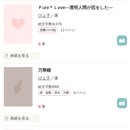
そうでしょ？

Ｐure＊Ｌove―透明人間が恋をした―
人間は嘘をつく生き物だもの‥

ぴよ子
／著
【The android is now complete...】

総文字数/4,076
11ページ
恋愛(その他)
作品を読む
0
表紙を見る
作品を読む
万華鏡
地球上に在って、かつ無い街

ぴよ子
／著
総文字数/968
4ページ
詩・短歌・俳句・川柳
栄えていて、かつ栄えていない街

0
それがここ、

透明人間の街なのだ――‥

表紙を見る