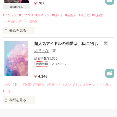
707
書籍化作品
#イケメン
#ラブコメ
#胸キュン
#地味子
#芸能人
#独占欲
#無自覚
#べた惚れ
#甘々
#溺愛
表紙を見る
『目立たず　静かに　こっそりと』

超人気アイドルの溺愛は、私にだけ。
完
地味に生きたい

紺乃さな
／著
高校1年　

総文字数/95,356
白石凛花(しらいし　りんか)

294ページ
恋愛(学園)
VS

4,146
#溺愛
#甘々
#嫉妬
#芸能人
#同居
#イケメン
#キス
#クール
#ベタ惚れ
『いつでも　豪華に　華やかに』

#一途
セレブの集う花組代表

表紙を見る
高校2年　

神楽坂　遥(かぐらざか　はるか)

イジワル男子の愛情表現
完