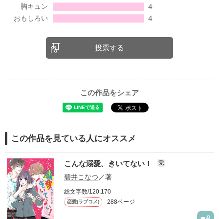
投票する
この作品をシェア
この作品を見ている人にオススメ
こんな溺愛、きいてない！
完
碧井こなつ
／著
総文字数/120,170
288ページ
恋愛(ラブコメ)