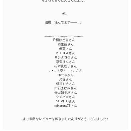
ちょっと困った人なんだよね。
俺、
結構、悩んでます――…。
………………………………
片桐はとりさん
侑里亜さん
優葉さん
ＫＩＢＡさん
サンタロウさん
彩音りんさん
松木真理子さん
。･：＊空＊：・。さん
ゆーゃさん
光葵さん
相川ミチさん
白石まゆみさん
長田知冬悠さん
☆メグ☆さん
SUMITOさん
mikarurx78さん
より素敵なレビューを戴きましたありがとうございました♪