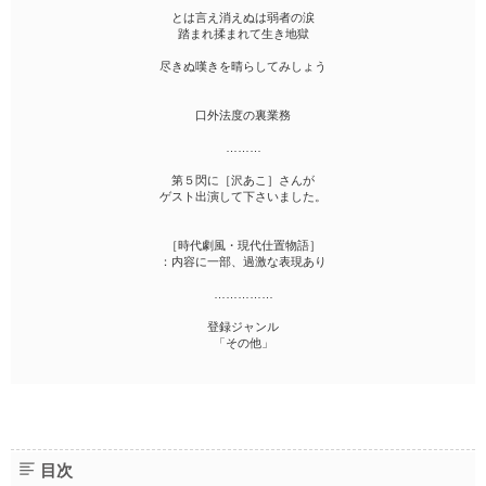
とは言え消えぬは弱者の涙
踏まれ揉まれて生き地獄
尽きぬ嘆きを晴らしてみしょう
口外法度の裏業務
………
第５閃に［沢あこ］さんが
ゲスト出演して下さいました。
［時代劇風・現代仕置物語］
：内容に一部、過激な表現あり
……………
登録ジャンル
「その他」
目次