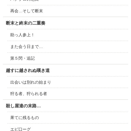
再会…そして断末
断末と終末の二重奏
助っ人参上！
また会う日まで…
第５閃・追記
越すに越されぬ嘆き道
出会いは別れの始まり
狩る者、狩られる者
殺し屋達の末路…
果てに残るもの
エピ口ーグ