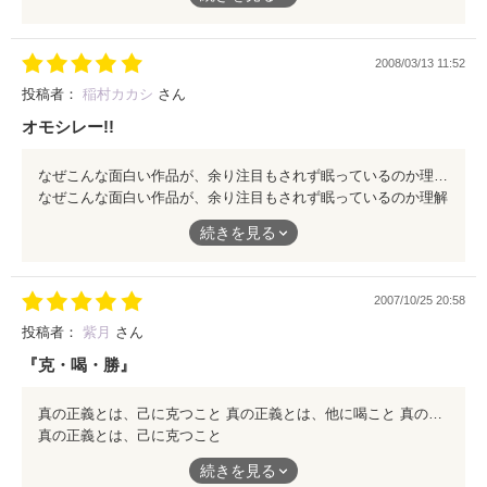
どの角度から、どのように光が当たり、どう動いているのかが全
く分かりません
2008/03/13 11:52
だから読んでいて映像が浮かばない、浮かばないから感情移入も
出来ないし、文字の羅列しか頭に入りません
投稿者：
稲村カカシ
さん
オモシレー!!
三人称に行く前に、一人称の書き方をもっと勉強した方がいいか
もしれません
なぜこんな面白い作品が、余り注目もされず眠っているのか理解に苦しみます。 この様な本格的なエンターテイメントは余り読んだ事がありません。 軟弱な恋愛物に飽きた方は、本格的なエンターテイメント作品を読んでみてはいかがでしょうか？ 最初の10ページだけでも読んでみて下さい。 きっと最後まで一気読みすると思いますよ…
なぜこんな面白い作品が、余り注目もされず眠っているのか理解
に苦しみます。
内容はよくある設定の焼き直し
続きを見る
手段に少し工夫は見られますが、キャラの書き分けが出来ていな
い為に、誰が誰だか分かりません
この様な本格的なエンターテイメントは余り読んだ事がありませ
2007/10/25 20:58
ん。
読みやすさ……と言う点では、かなりライトな仕上がりなので○
ジャンルが少数派というだけで典型的なケータイ小説に感じまし
投稿者：
紫月
さん
軟弱な恋愛物に飽きた方は、本格的なエンターテイメント作品を
た
『克・喝・勝』
読んでみてはいかがでしょうか？
文章にする前に、まずは映像をイメージし、もっと脳内変換に磨
真の正義とは、己に克つこと 真の正義とは、他に喝こと 真の正義とは、悪に勝つこと 裁き屋がこの世に存在する意味を、その眼で確かめてみませんか？ 頭の中に映像が浮かぶ綿密な裁き描写 心の中に爽風が吹込む繊細な恋愛模様 耳目を引かれる登場人物の緻密な設定 全てにおいて、正に『必読図書』です
きをかけた方がいいと思います
真の正義とは、己に克つこと
最初の10ページだけでも読んでみて下さい。
きっと最後まで一気読みすると思いますよ…
そう簡単にアクションシーンなんかは書けないですから
続きを見る
真の正義とは、他に喝こと