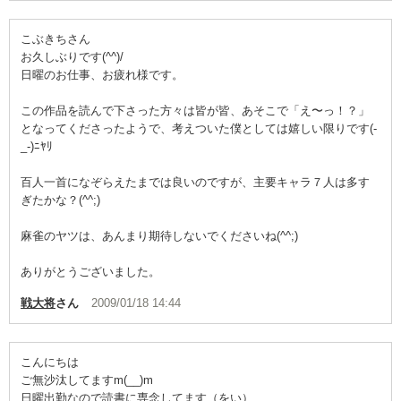
こぶきちさん
お久しぶりです(^^)/
日曜のお仕事、お疲れ様です。
この作品を読んで下さった方々は皆が皆、あそこで「え〜っ！？」
となってくださったようで、考えついた僕としては嬉しい限りです(-
_-)ﾆﾔﾘ
百人一首になぞらえたまでは良いのですが、主要キャラ７人は多す
ぎたかな？(^^;)
麻雀のヤツは、あんまり期待しないでくださいね(^^;)
ありがとうございました。
戦大将
さん
2009/01/18 14:44
こんにちは
ご無沙汰してますm(__)m
日曜出勤なので読書に専念してます（をい）