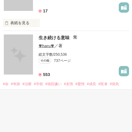
17
表紙を見る
愛したいのに…

生き続ける意味
完
✾haru✾
／著
愛せない…

総文字数/250,536
737ページ
その他
私には、あなたの母親になる資格はありますか？

553
#命
#奇跡
#治療
#学校
#病院嫌い
#友情
#愛情
#成長
#医者
#病気
表紙を見る
あなたのママになる事はできますか？

【完結】先生との恋
完
             頑張りたくなんかない...！ 

＊美亜＊
／著
総文字数/144,074
あなたの母親になりたい…

364ページ
その他