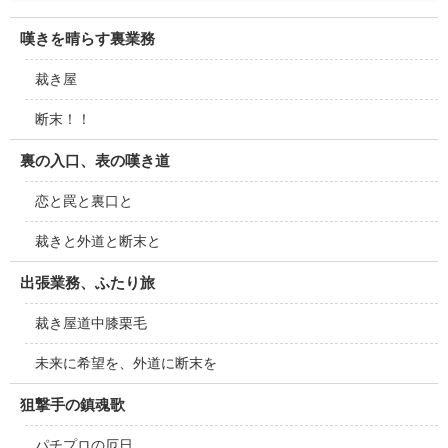
嘆きを晴らす裏業務
裁き屋
断末！！
裏の入口、表の嘆き道
恋と罠と裏口と
裁きと外道と断末と
出張業務、ふたり旅
裁き屋道中膝栗毛
未来に希望を、外道に断末を
狙撃手の鎮魂歌
パチプロの厄日