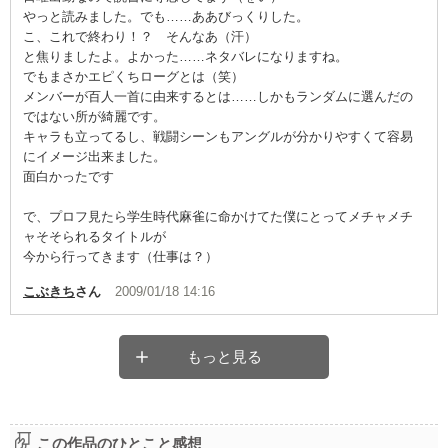
やっと読みました。でも……ああびっくりした。
こ、これで終わり！？ そんなあ（汗）
と焦りましたよ。よかった……ネタバレになりますね。
でもまさかエピくちローグとは（笑）
メンバーが百人一首に由来するとは……しかもランダムに選んだの
ではない所が綺麗です。
キャラも立ってるし、戦闘シーンもアングルが分かりやすくて容易
にイメージ出来ました。
面白かったです
で、プロフ見たら学生時代麻雀に命かけてた僕にとってメチャメチ
ャそそられるタイトルが
今から行ってきます（仕事は？）
こぶきち
さん
2009/01/18 14:16
もっと見る
この作品のひとこと感想