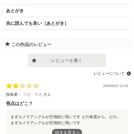
あとがき
先に読んでも良い［あとがき］
この作品のレビュー
レビューを書く
レビューについて
2009/05/27 19:39
投稿者：
不破 和泉
さん
視点はどこ？
まずカメラアングルが圧倒的に弱いです どの角度から、どのように光が当たり、どう動いているのかが全く分かりません だから読んでいて映像が浮かばない、浮かばないから感情移入も出来ないし、文字の羅列しか頭に入りません 三人称に行く前に、一人称の書き方をもっと勉強した方がいいかもしれません 内容はよくある設定の焼き直し 手段に少し工夫は見られますが、キャラの書き分けが出来ていない為に、誰が誰だか分かりません 読みやすさ……と言う点では、かなりライトな仕上がりなので○ ジャンルが少数派というだけで典型的なケータイ小説に感じました 文章にする前に、まずは映像をイメージし、もっと脳内変換に磨きをかけた方がいいと思います そう簡単にアクションシーンなんかは書けないですから
まずカメラアングルが圧倒的に弱いです
続きを見る