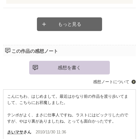
真の正義とは、悪に勝つこと
もっと見る
裁き屋がこの世に存在する意味を、その眼で確かめてみません
か？
この作品の感想ノート
頭の中に映像が浮かぶ綿密な裁き描写
感想を書く
心の中に爽風が吹込む繊細な恋愛模様
感想ノートについて
耳目を引かれる登場人物の緻密な設定
こんにちわ、はじめまして。最近はかなり前の作品を渡り歩いてま
して、こちらにお邪魔しました。
全てにおいて、正に『必読図書』です
テンポがよく、まさに仕事人ですね。ラストにはビックリしたので
すが、やはり裏がありましたね。とっても面白かったです。
さいマサ
さん
2010/11/30 11:36