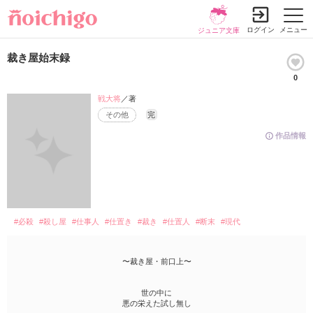
ログイン
メニュー
ジュニア文庫
裁き屋始末録
0
戦大将
／著
その他
完
作品情報
#必殺
#殺し屋
#仕事人
#仕置き
#裁き
#仕置人
#断末
#現代
〜裁き屋・前口上〜
世の中に
悪の栄えた試し無し