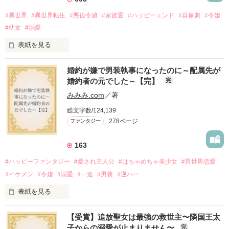
#異世界
#異世界転生
#悪役令嬢
#家族愛
#ハッピーエンド
#群像劇
#令嬢
#幼女
#溺愛
表紙を見る
婚約が嫌で男装執事になったのに～配属先が
『転生悪役幼女は最恐パパの愛娘になりました』

婚約者の元でした～【完】
完
番外編です。

みみみ.com
／著
※本編のネタバレを含みます。

総文字数/124,139
278ページ
ファンタジー
2025.9.26 

『Petit Chapter3 愛と呼ぶもの』を

公開しました

163
2025.10.24

#ハッピーファンタジー
#愛され主人公
#はちゃめちゃ美少女
#異世界恋愛
『Petit Chapter4 誰が為のごちそう』を

#イケメン
#令嬢
#溺愛
#一途
#男装
#逆ハー
表紙を見る
作品を読む
【受賞】追放聖女は最強の救世主〜隣国王太
＼異世界ラブコメ×ハッピーファンタジー／

子からの溺愛が止まりません〜
完