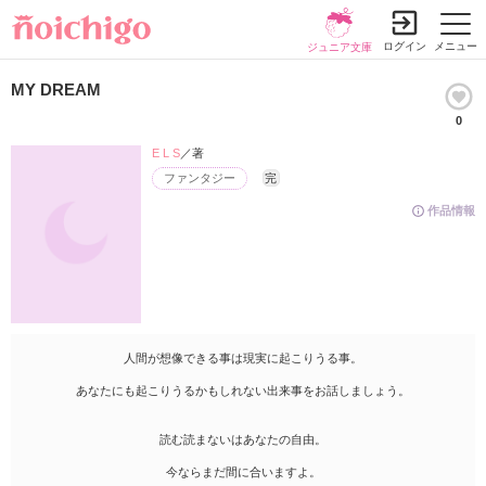
ログイン
メニュー
ジュニア文庫
MY DREAM
0
E L S
／著
ファンタジー
完
作品情報
人間が想像できる事は現実に起こりうる事。
あなたにも起こりうるかもしれない出来事をお話しましょう。
読む読まないはあなたの自由。
今ならまだ間に合いますよ。