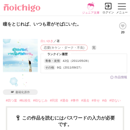
ログイン
メニュー
ジュニア文庫
瞳をとじれば、いつも君がそばにいた。
20
白いゆき
／著
恋愛(キケン・ダーク・不良)
完
ランクイン履歴
青春・友情
42位（2011/05/26）
その他
9位（2011/09/27）
作品情報
書籍化原作
#四つ葉
#転校生
#幼なじみ
#同居
#運命
#事件
#過去
#幸せ
#命
#切ない
この作品を読むにはパスワードの入力が必要
です。