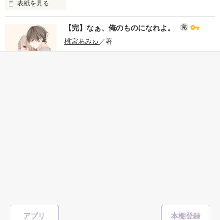
表紙を見る
幸せって何？

【完】なぁ、俺のものになれよ。
完
桃宮あみゅ
／著
僕は知らなかった。

総文字数/106,159
397ページ
恋愛(学園)
君と出会って気付いたよ。

220
#胸キュン
#幼なじみ
#同居
#俺様
#溺愛
#ベタ惚れ
#甘々
#切ない
幸せの本当の意味。

#イケメン
#すれ違い
表紙を見る
あなたは、

幼なじみ〜first love〜
完
幸せの本当の意味…

「なら、一緒に住んじゃう？」

白いゆき
／著
総文字数/608,062
答えられますか？

1,010ページ
恋愛(ピュア)
〝あること〟がきっかけで

アプリ
イジワルな俺様幼なじみと

198