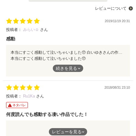
レビューについて
2019/11/19 20:31
投稿者：
みらい☺️
さん
感動
本当にすごく感動して泣いちゃいました🥺 白いゆきさんの作品大好きです！ これからもずっとファンです
本当にすごく感動して泣いちゃいました🥺
白いゆきさんの作品大好きです！
続きを見る
これからもずっとファンです
2018/08/31 23:10
投稿者：
Ru1Ka
さん
ネタバレ
何度読んでも感動する凄い作品でした！
何度か読みました。1度目はもう涙がとまりませんでした
レビューを見る
確かに思うハッピーエンドではなかったですけど命の大切さに気