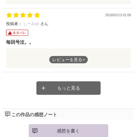
づきました。家族がみんないて、平和な事も、本当に幸せな事だ
と気づかされました。ですがバットエンドではなく、違う感じだ
2018/01/13 01:08
けど私はハッピーエンドだと思います。質問なんですが、未央の
結婚相手って誰なんですか？それだけがすごく気になります。
投稿者：
しーみゆ
さん
感動作、ありがとうございました♡
ネタバレ
毎回号泣。。
毎日白いゆきさんの小説を読んでいますが泣かない日がありませ
レビューを見る
ん、、、
本当に感情移入しちゃって涙が止まらなくて。
今作も最後まで展開がわからない中で全部わかった時にすごくス
ッキリしたけど仁の最後は本当に悲しいものでした、、
私も未央のように愛し、愛されたい、純粋でありたい、心から人
もっと見る
を信じていたいと思わせてくれました！
この作品の感想ノート
感想を書く