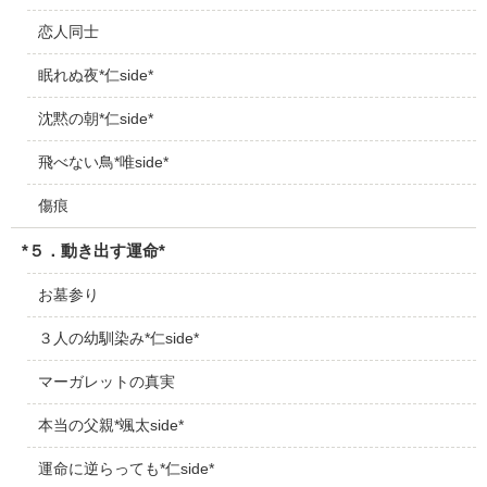
恋人同士
眠れぬ夜*仁side*
沈黙の朝*仁side*
飛べない鳥*唯side*
傷痕
*５．動き出す運命*
お墓参り
３人の幼馴染み*仁side*
マーガレットの真実
本当の父親*颯太side*
運命に逆らっても*仁side*