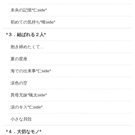
未央の記憶*仁side*
初めての気持ち*唯side*
*３．結ばれる２人*
抱き締めたくて…
夏の星座
海での出来事*仁side*
涙色の空
異母兄妹*颯太side*
涙のキス*仁side*
小さな貝殻
*４．大切なモノ*