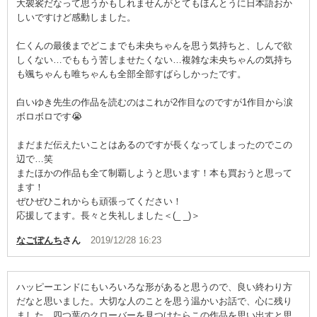
大袈裟だなって思うかもしれませんがとてもほんとうに日本語おか
しいですけど感動しました。
仁くんの最後までどこまでも未央ちゃんを思う気持ちと、しんで欲
しくない…でももう苦しませたくない…複雑な未央ちゃんの気持ち
も颯ちゃんも唯ちゃんも全部全部すばらしかったです。
白いゆき先生の作品を読むのはこれが2作目なのですが1作目から涙
ボロボロです😭
まだまだ伝えたいことはあるのですが長くなってしまったのでこの
辺で…笑
またほかの作品も全て制覇しようと思います！本も買おうと思って
ます！
ぜひぜひこれからも頑張ってください！
応援してます。長々と失礼しました＜(_ _)＞
なごぽんち
さん
2019/12/28 16:23
ハッピーエンドにもいろいろな形があると思うので、良い終わり方
だなと思いました。大切な人のことを思う温かいお話で、心に残り
ました。四つ葉のクローバーを見つけたらこの作品を思い出すと思