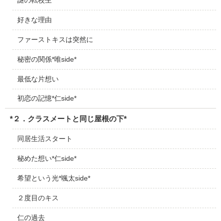
好きな理由
ファーストキスは突然に
秘密の関係*唯side*
最低な片想い
初恋の記憶*仁side*
*２．クラスメートと同じ屋根の下*
同居生活スタート
秘めた想い*仁side*
希望という光*颯太side*
２度目のキス
仁の過去