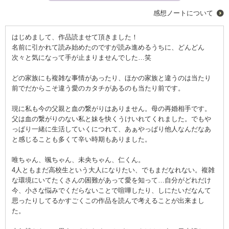
感想ノートについて
はじめまして、作品読ませて頂きました！
名前に引かれて読み始めたのですが読み進めるうちに、どんどん
次々と気になって手が止まりませんでした…笑
どの家族にも複雑な事情があったり、ほかの家族と違うのは当たり
前でだからこそ違う愛のカタチがあるのも当たり前です。
現に私も今の父親と血の繋がりはありません。母の再婚相手です。
父は血の繋がりのない私と妹を快くうけいれてくれました。でもや
っぱり一緒に生活していくにつれて、あぁやっぱり他人なんだなあ
と感じることも多くて辛い時期もありました。
唯ちゃん、颯ちゃん、未央ちゃん、仁くん。
4人ともまだ高校生という大人になりたい、でもまだなれない。複雑
な環境にいてたくさんの困難があって愛を知って…自分がどれだけ
今、小さな悩みでくだらないことで喧嘩したり、しにたいだなんて
思ったりしてるかすごくこの作品を読んで考えることが出来まし
た。