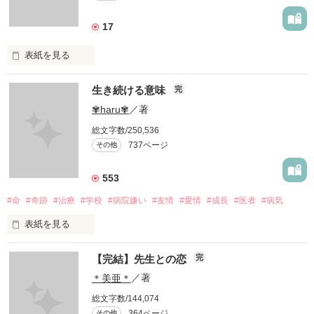
17
表紙を見る
愛したいのに…

生き続ける意味
完
✾haru✾
／著
愛せない…

総文字数/250,536
737ページ
その他
私には、あなたの母親になる資格はありますか？

553
#命
#奇跡
#治療
#学校
#病院嫌い
#友情
#愛情
#成長
#医者
#病気
表紙を見る
あなたのママになる事はできますか？

【完結】先生との恋
完
             頑張りたくなんかない...！ 

＊美亜＊
／著
総文字数/144,074
あなたの母親になりたい…

364ページ
その他