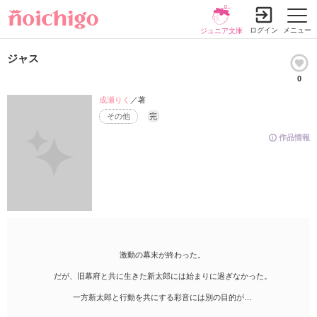
ログイン
メニュー
ジュニア文庫
ジャス
0
成瀬りく
／著
その他
完
作品情報
激動の幕末が終わった。
だが、旧幕府と共に生きた新太郎には始まりに過ぎなかった。
一方新太郎と行動を共にする彩音には別の目的が…