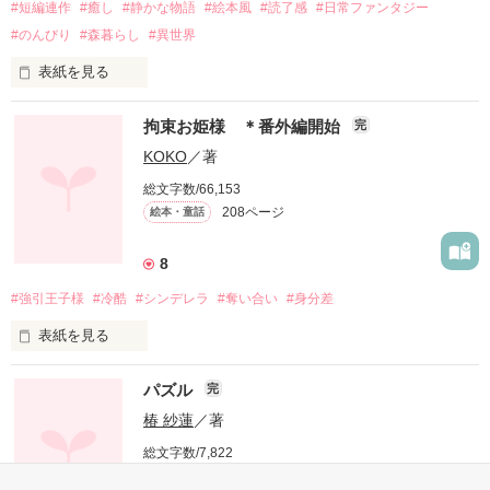
#短編連作
#癒し
#静かな物語
#絵本風
#読了感
#日常ファンタジー
#のんびり
#森暮らし
#異世界
表紙を見る
言葉より、そばにいること。

拘束お姫様 ＊番外編開始
完
本作はアイデア・構成・加筆・修正を人間が担い、文章の執筆
KOKO
／著
にAIツールを活用しています。

総文字数/66,153
本作は他サイトでの重複投稿を同一名義で行っております。

208ページ
絵本・童話
ep01 朗読 https://youtu.be/uehT3dodgug
8
#強引王子様
#冷酷
#シンデレラ
#奪い合い
#身分差
作品を読む
表紙を見る
パズル
完
穢れを知らない、シンデレラ。

椿 紗蓮
／著
総文字数/7,822
20ページ
絵本・童話
そんな清らかなその心が、
