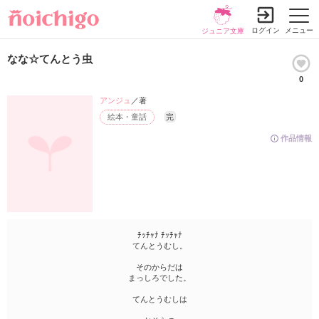
ログイン
メニュー
ジュニア文庫
なな☆てんとう虫
0
アンジュ
／著
絵本・童話
完
作品情報
ﾁｯﾁｬﾅ ﾁｯﾁｬﾅ
てんとうむし。
そのからだは
まっしろでした。
てんとうむしは