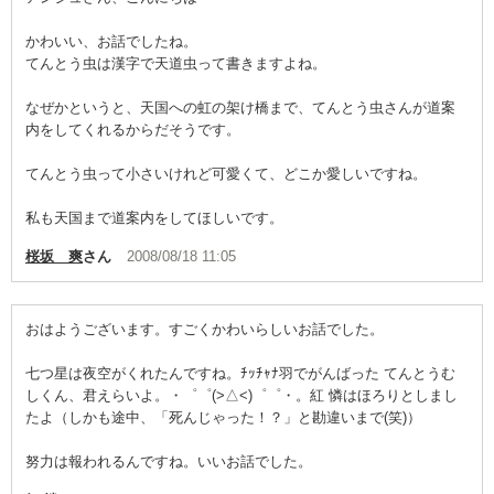
かわいい、お話でしたね。
てんとう虫は漢字で天道虫って書きますよね。
なぜかというと、天国への虹の架け橋まで、てんとう虫さんが道案
内をしてくれるからだそうです。
てんとう虫って小さいけれど可愛くて、どこか愛しいですね。
私も天国まで道案内をしてほしいです。
桜坂 爽
さん
2008/08/18 11:05
おはようございます。すごくかわいらしいお話でした。
七つ星は夜空がくれたんですね。ﾁｯﾁｬﾅ羽でがんばった てんとうむ
しくん、君えらいよ。・゜゜(>△<)゜゜・。紅 憐はほろりとしまし
たよ（しかも途中、「死んじゃった！？」と勘違いまで(笑)）
努力は報われるんですね。いいお話でした。