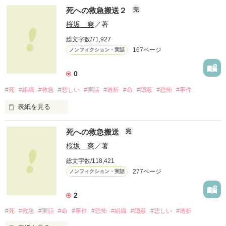
死への救急搬送２
完
少し勉強におくれる子どもたちのクラスが小学校にありまし
桜坂 爽
／著
た。

総文字数/71,927
167ページ
ノンフィクション・実話
そのクラスの名前は「さくら学級」

0
#死
#組織
#救急
#悲しい
#実話
#透析
#命
#隠蔽
#恐怖
#事件
僕は小学校４年生だった。

表紙を見る
４月１３日

死への救急搬送
完
２０１１年に家内が死への救急搬送をされた日です。

作品を読む
桜坂 爽
／著
総文字数/118,421
医師が搬送に問題があると香川県庁のK管理課に透析患者の搬
277ページ
ノンフィクション・実話
送基準作成を提案したのに・・・

K管理課と救急隊連合はこの搬送問題を葬り去りました。

2
#死
#救急
#実話
#命
#事件
#恐怖
#組織
#隠蔽
#悲しい
#透析