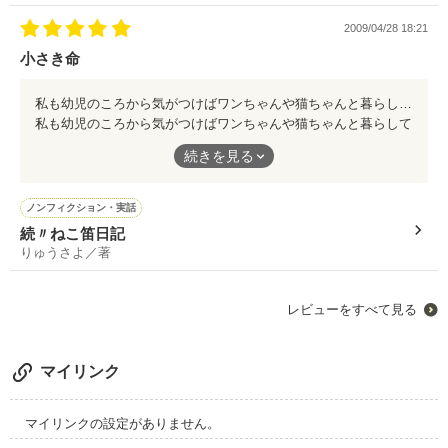
2009/04/28 18:21
私たちは悲しみや辛さを知り、優しい心を忘れてはいないはずで
小さき命
す。
将来の人類のためだけではなく、生き物みんなのために努力した
私も幼児のころから気がつけばワンちゃんや猫ちゃんと暮らしてきました。 保健所に捕まり引取りに行ったこともあります。 一部の人が人間以外の命を粗末に扱うなかで、その命を助けてくれている人も居ます。 命は平等であるべきなのに・・・ 人間の社会においても最近は自殺も多く考えさせられることが多いです。 さよおばあちゃんのような、自分自身の身を削ってでも命を大事にしてくださる方が多くなれば、もう少し、より良き世界になるかも知れません。 たとえ動物でも命は同じです。 命の大切さを考えさせられます。
いものです。
私も幼児のころから気がつけばワンちゃんや猫ちゃんと暮らして
きました。
続きを見る
銀の雨ではなく、透き通る輝く雨が降り、虹の橋の向こうには澄
み切った青空が広がるように・・・
保健所に捕まり引取りに行ったこともあります。
ノンフィクション・実話
願わずにはいられません。
一部の人が人間以外の命を粗末に扱うなかで、その命を助けてく
続〃ねこ笛日記
れている人も居ます。
りゅうさよ／著
命は平等であるべきなのに・・・
レビューをすべて見る
人間の社会においても最近は自殺も多く考えさせられることが多
いです。
マイリンク
さよおばあちゃんのような、自分自身の身を削ってでも命を大事
にしてくださる方が多くなれば、もう少し、より良き世界になる
マイリンクの設定がありません。
かも知れません。