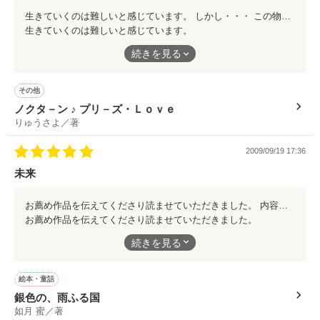
生きていくのは難しいと感じています。 しかし・・・ この物語のように生と死が繋がっていて、死後の世界と今の生きている世界も繋がり、そこに愛が存在する。 そう考えると生きていくのが少し楽になります。 稀有壮大な物語でしたが、そこに存在するのは愛だった・・・ と感じました。 親子の愛情や恋愛、そして全ての動物や自然をも愛する・・・ 愛したい。 そうありたいと感じました。
生きていくのは難しいと感じています。
しかし・・・
続きを見る
この物語のように生と死が繋がっていて、死後の世界と今の生き
ている世界も繋がり、そこに愛が存在する。
その他
ノクタ－ン ♪ プリ－ズ・Ｌｏｖｅ
そう考えると生きていくのが少し楽になります。
りゅうさよ／著
稀有壮大な物語でしたが、そこに存在するのは愛だった・・・
2009/09/19 17:36
と感じました。
未来
親子の愛情や恋愛、そして全ての動物や自然をも愛する・・・
愛したい。
お薦め作品を伝えてくださり読ませていただきました。 内容のある作品であり、また私自身とも重なる心がありました。 決して起こりえない話ではありません。 人類が未来永劫に続くわけではありませんが、現在の状況は自分で自分の首を絞めている状況になりつつあります。 私たちは悲しみや辛さを知り、優しい心を忘れてはいないはずです。 将来の人類のためだけではなく、生き物みんなのために努力したいものです。 銀の雨ではなく、透き通る輝く雨が降り、虹の橋の向こうには澄み切った青空が広がるように・・・ 願わずにはいられません。
お薦め作品を伝えてくださり読ませていただきました。
そうありたいと感じました。
続きを見る
内容のある作品であり、また私自身とも重なる心がありました。
決して起こりえない話ではありません。
絵本・童話
銀色の、雨ふる国
人類が未来永劫に続くわけではありませんが、現在の状況は自分
如月 蜜／著
で自分の首を絞めている状況になりつつあります。