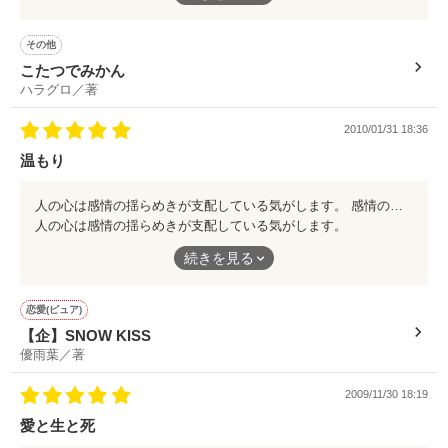
香川県庁K管理課も医師が搬送問題ありとして搬送改善を提案
三十年ほど前の古い体験ですが・・・
い）
した事案を何故葬ったのか。

それを具体的に公表しない事実は隠ぺいをしないといけない理
できるだけ長く住みたかったので自炊がほとんどでスーパーへ買
その他
由があるのか。

い物に行きましたが、そこに並んでいる果物や野菜は全てふぞろ
彼女が昇ってまもなく五年です。

こたつでみかん
作品を読む
いで山のように積まれていました。
ハラグロ／著
M市救急隊並びにK管理課の方は私が執筆する事実を伝えてあ
そのかわり安かったのです。
そして昨日は彼女と出会った日から六年でした。

るのだから反論があるなら正々堂々とご意見を感想ノートにお
2010/01/31 18:36
書きください。

昨年は家内が救急搬送事故で亡くなり今は一人暮らしです
日本のように形が揃っているかわりに値が高い品ではありません
が・・・

温もり
が、初めて見た瞬間、私には積まれている果物や野菜が嬉しそう
今回の経験により救急組織は全国的に同様の事実がある可能性
に輝いている気がしました。
を疑います。

マシュと過ごせた時間は宝石のようです。

人の心は感情の揺らめきが支配している気がします。 感情の揺らめきは時として不安に向かうかもしれませんが・・・ 可能ならば、この作品のように幸せが手を広げて待っていてくれることを望んでおります。 人と人、心の温かさを実感できる作品でした。 できるなら私もあの幸せを運べる店員さんになりたいです。
形が悪くても捨てられないで食べてもらえると喜んでいたのかも
人の心は感情の揺らめきが支配している気がします。
（私の場合とよく似た事案が発生し電話対応で救急搬送を断ら
皆様から頂戴した温かい言葉に感謝しております。

知れません。
れた方の裁判が始まりました。救急組織や公的機関は、もうい
続きを見る
感情の揺らめきは時として不安に向かうかもしれませんが・・・
い加減に悲劇を繰り返すのを止めてください）
１２年９月
全ての生き物には個性があります。
形も内面もです。
可能ならば、この作品のように幸せが手を広げて待っていてくれ
恋愛(ピュア)
見た目に良いものだけが本当にいいものだとは限りません。
ることを望んでおります。
作品を読む
【企】SNOW KISS
作品を読む
優雨葉／著
この作品からその個性の良さを教わりました。
人と人、心の温かさを実感できる作品でした。
ほんとうにいいもの・・・
2009/11/30 18:19
そして心を・・・
できるなら私もあの幸せを運べる店員さんになりたいです。
愛と生と死
ありがとうございました。