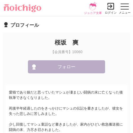
ログイン
メニュー
ジュニア文庫
プロフィール
桜坂 爽
【会員番号】10060
フォロー
愛猫であり娘だと思っていたマシュが凄まじい闘病の末に亡くなった後
執筆できなくなりました。
死後半年経過したのをきっかけにマシュの伝記を書きましたが、彼女を
失った悲しみに苦しみました。
少し回復してマシュ童話など書きましたが、家内がひどい救急搬送後に
闘病の末、力尽き召されました。