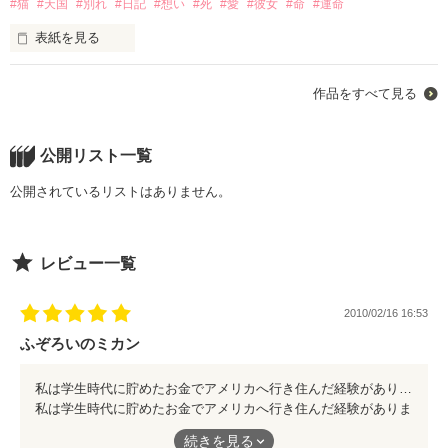
#猫
#天国
#別れ
#日記
#想い
#死
#愛
#彼女
#命
#運命
は記憶の掘り起こしになります。

悔しいが命を助けられずに真に申し訳ない・・・

組織防衛で泣いてきた人々のために祈りを捧げましょう。

表紙を見る
短編ですが、事実を思い出して書いていきます。

M市消防も香川県庁K管理課も私が執筆するのを伝えているの
彼女は２００６年９月１６日に大阪から田舎の我が家に来たの
に何故無反応なのか？

作品をすべて見る
です。

そして２００７年１０月２日に天国へ旅立ちました。

再度両者に申し上げますがあなた方が間違っていないのなら
心より安らかなれ

作品を読む
ば、ご意見を正々堂々と感想ノートにご記入ください。（匿名
彼女の名前はマシュ・・

公開リスト一覧
でかまいません）

子狸のような子猫でした。

享年一歳四ヶ月の短い生涯だったのです。

公開されているリストはありません。
意見を述べないのは事実を認めているということでしょう。

ならば姿勢を正し反省をして早急に搬送改善を行ってくださ
でも彼女は、とても多くの思い出を残してくれました。

い。

そして最後は壮絶なる闘病生活を経て逝きました。

レビュー一覧
香川県M市救急隊は反省し原因究明をして今後透析患者の搬送
死への救急搬送執筆後の経過を記し今後新しい経過が生じれば
懸命に生きようと努力してくれたマシュの面影が残像として心
事故が起きないように改善する責任があります。

書き続けていきます。

に残り、悲しくて苦しくて、涙が止まらない日々を過ごしてい
2010/02/16 16:53
ますが・・

組織防衛で搬送事故を隠ぺいするのは住民の社会不安になりま
（私とよく似た経過の電話で搬送を断られた方の裁判が始まり
ふぞろいのミカン
す。

ました。税金を使って裁判をするよりも搬送改善を優先しなさ
こんな猫が居たことを知っていただきたく思い、亡くなって半
いよ。何度も悲劇を繰り返さないでください）

年が過ぎたのをきっかけに、思い切ってマシュの実話を伝記と
私は学生時代に貯めたお金でアメリカへ行き住んだ経験があります。 三十年ほど前の古い体験ですが・・・ できるだけ長く住みたかったので自炊がほとんどでスーパーへ買い物に行きましたが、そこに並んでいる果物や野菜は全てふぞろいで山のように積まれていました。 そのかわり安かったのです。 日本のように形が揃っているかわりに値が高い品ではありませんが、初めて見た瞬間、私には積まれている果物や野菜が嬉しそうに輝いている気がしました。 形が悪くても捨てられないで食べてもらえると喜んでいたのかも知れません。 全ての生き物には個性があります。 形も内面もです。 見た目に良いものだけが本当にいいものだとは限りません。 この作品からその個性の良さを教わりました。 ほんとうにいいもの・・・ そして心を・・・ ありがとうございました。
私に圧力や脅しをかけるよりも行うべきは正しい言動と行動で
して書きました。

私は学生時代に貯めたお金でアメリカへ行き住んだ経験がありま
す。

（家内の死後も次々と幼稚なミスで搬送事故が発生していま
す。
す。誰がどう責任を持っているのかはっきりと示してくださ
８年５月

続きを見る