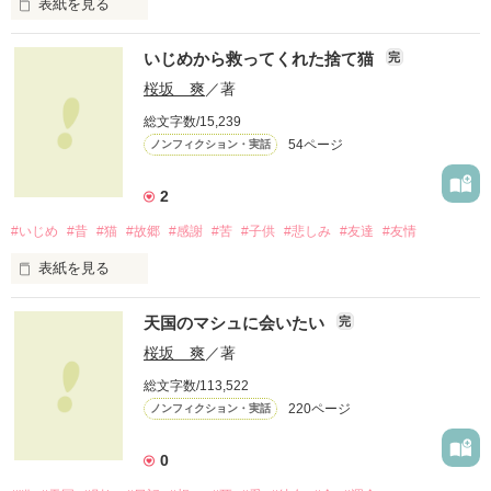
表紙を見る
医療の専門家が搬送問題ありとしたのに、それを葬った救急隊
の医療素人集団の方が何故強いのか？

２０１１年６月２４日脳死状態

いじめから救ってくれた捨て猫
完
K管理課も官僚として救急組織サイドについているのか？

２０１１年６月２８日家内死亡

桜坂 爽
／著
会議内容を伝えてきたK管理課の公文書と香川県M市消防の公
総文字数/15,239
文書（市長からの公文書となっています）がまったく違う内容
54ページ
ノンフィクション・実話
２０１１年４月１３日に自損事故を起こし停止

であり、いったいどちらが本当のことを返答しているのでしょ
うか？

その後香川県M市救急隊に恐怖の救急搬送をされてから２か月
2
半後であった。

その後M市市長室長からは私を脅すような言葉を受けました。

#いじめ
#昔
#猫
#故郷
#感謝
#苦
#子供
#悲しみ
#友達
#友情
表紙を見る
耐えられないひどい救急搬送をされながらもよく持ちこたえた
T町救急隊からも矛盾した言葉と強い言葉を受けましたが、彼
私が子供の頃に、実際に体験した事実を可能な限り忠実に回想
が力尽きる。

天国のマシュに会いたい
らはいったい自分たちの本分をわきまえているのか・・・

完
して書きます。

桜坂 爽
／著
生きられる可能性があった命が消えた。

信号を無視して走れるただの人間運搬業なのだろうか？

総文字数/113,522
時々、現在の状況が｛・・・｝で書かれていますが了承して下
年間に５００万件以上の搬送をノーミス（？）で行っている救
220ページ
ノンフィクション・実話
さい。

急隊を褒め称えるのか？

二人の約束であった脳死臓器提供を申し込むも時すでに遅しと
0
判断され死後眼球のみの提供となる。

まさか・・・

マシュの伝記と違い、日記があるわけではないので、ほとんど