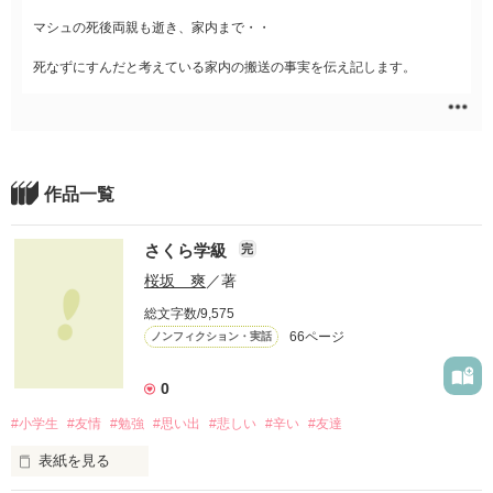
マシュの死後両親も逝き、家内まで・・
死なずにすんだと考えている家内の搬送の事実を伝え記します。
作品一覧
さくら学級
完
桜坂 爽
／著
総文字数/9,575
66ページ
ノンフィクション・実話
0
#小学生
#友情
#勉強
#思い出
#悲しい
#辛い
#友達
表紙を見る