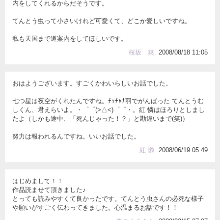
内をしてくれるからだそうです。
てんとう虫って小さいけれど可愛くて、どこか愛しいですね。
私も天国まで道案内をしてほしいです。
桜坂 爽
2008/08/18 11:05
おはようございます。すごくかわいらしいお話でした。
七つ星は夜空がくれたんですね。ﾁｯﾁｬﾅ羽でがんばった てんとうむ
しくん、君えらいよ。・゜゜(>△<)゜゜・。紅 憐はほろりとしまし
たよ（しかも途中、「死んじゃった！？」と勘違いまで(笑)）
努力は報われるんですね。いいお話でした。
紅 憐
2008/06/19 05:49
はじめまして！！
作品読ませて頂きました♪
とっても読みやすくて良かったです。てんとう虫さんの必死な様子
や願いがすごく伝わってきました。心温まるお話です！！