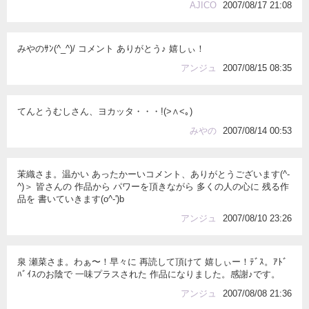
AJICO
2007/08/17 21:08
みやのｻﾝ(^_^)/ コメント ありがとう♪ 嬉しぃ！
アンジュ
2007/08/15 08:35
てんとうむしさん、ヨカッタ・・・!(>∧<｡)
みやの
2007/08/14 00:53
茉織さま。温かい あったかーいコメント、ありがとうございます(^-
^)＞ 皆さんの 作品から パワーを頂きながら 多くの人の心に 残る作
品を 書いていきます(o^-')b
アンジュ
2007/08/10 23:26
泉 瀬菜さま。わぁ〜！早々に 再読して頂けて 嬉しぃー！ﾃﾞｽ。ｱﾄﾞ
ﾊﾞｲｽのお陰で 一味プラスされた 作品になりました。感謝♪です。
アンジュ
2007/08/08 21:36