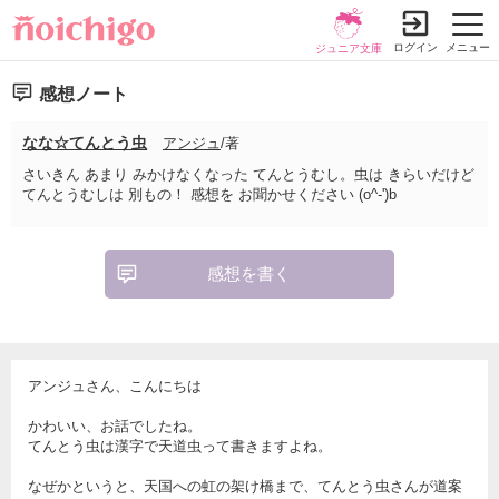
ログイン
メニュー
ジュニア文庫
感想ノート
なな☆てんとう虫
アンジュ
/著
さいきん あまり みかけなくなった てんとうむし。虫は きらいだけど
てんとうむしは 別もの！ 感想を お聞かせください (o^-')b
感想を書く
アンジュさん、こんにちは
かわいい、お話でしたね。
てんとう虫は漢字で天道虫って書きますよね。
なぜかというと、天国への虹の架け橋まで、てんとう虫さんが道案