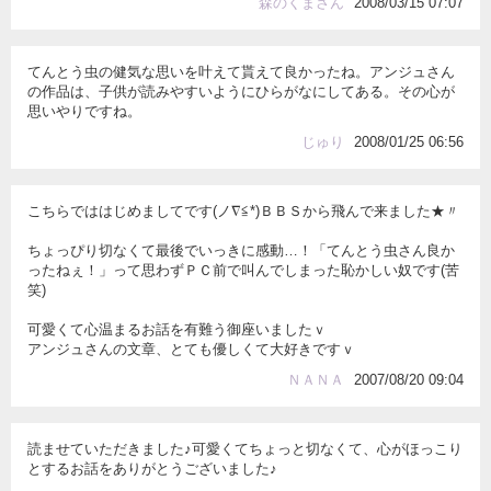
森のくまさん
2008/03/15 07:07
てんとう虫の健気な思いを叶えて貰えて良かったね。アンジュさん
の作品は、子供が読みやすいようにひらがなにしてある。その心が
思いやりですね。
じゅり
2008/01/25 06:56
こちらでははじめましてです(ノ∇≦*)ＢＢＳから飛んで来ました★〃
ちょっぴり切なくて最後でいっきに感動…！「てんとう虫さん良か
ったねぇ！」って思わずＰＣ前で叫んでしまった恥かしい奴です(苦
笑)
可愛くて心温まるお話を有難う御座いましたｖ
アンジュさんの文章、とても優しくて大好きですｖ
ＮＡＮＡ
2007/08/20 09:04
読ませていただきました♪可愛くてちょっと切なくて、心がほっこり
とするお話をありがとうございました♪