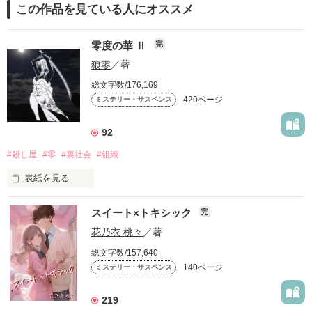
この作品を見ている人にオススメ
零度の華 Ⅱ
完
狼零
／著
総文字数/176,169
420ページ
ミステリー・サスペンス
92
#殺し屋
#零
#裏社会
#組織
表紙を見る
一輪の花は儚く美しく散った

スイート×トキシック
完
花乃衣 桃々
／著
総文字数/157,640
140ページ
ミステリー・サスペンス
溶けるはずのない氷は、銀色に染まりながら溶けていく

219