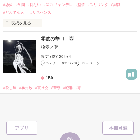
#恋愛
#学園
#切ない
#暴力
#ヤンデレ
#監禁
#スリリング
#溺愛
やがて、水は闇の色を水面に映した

#どんでん返し
#サスペンス
表紙を見る
この時代は零から歩みを進めた

零度の華 Ⅰ
完
狼零
／著
「一緒に堕ちよっか」

総文字数/130,974
332ページ
ミステリー・サスペンス
放課後、

クラスメートに監禁された。

『零度の華』第2弾

159
#殺し屋
#暴走族
#裏社会
#警察
#犯罪
#零
∴∵∴ ୨୧ ∴∵∴ ୨୧ ∴∵∴ ୨୧ ∴∵∴ ୨୧ ∴∵∴ ୨୧ ∴∵∴

表紙を見る
＊暴力的な表現が含まれます｡

一輪の花は氷に包まれるも美しく咲く

＊不快になる言葉などが含まれます｡

〖𝐶𝑜𝑛𝑡𝑒𝑛𝑡𝑠〗

＊組織・団体については全てフィクションです。

❤︎第1章　Heaven or Hell?

＊犯罪を含みます。

アプリ
氷は溶け何色に染まるのか

‪‪❤︎第2章　思惑

‪‪❤︎第3章　夢のままで

読む