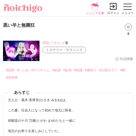
ログイン
メニュー
ジュニア文庫
黒い羊と無菌狂
0
理琉-ワタル-
／著
ミステリー・サスペンス
作品情報
#恐怖
#いじめ
#デスゲーム
#絶望
#監視
#戦慄
#裏切り
#人間ホラー
#闇
#意味怖
あらすじ
主人公・風木 美青音(かざき みおね)は、
この夏、社会人になって初めて地元に帰省。
幼馴染の十川 万優(とがわ まゆ)たちと一緒に
地元のお祭りを楽しみにしていた。