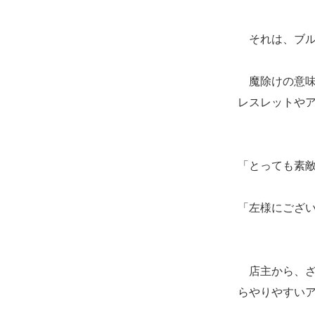
それは、ブル
魔除けの意味
レスレットや
「とっても素
「左様にござ
店主から、ざ
らやりやすい