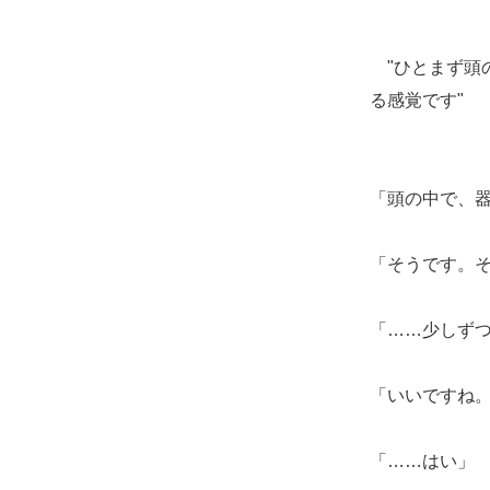
"ひとまず頭
る感覚です"
「頭の中で、
「そうです。
「……少しず
「いいですね
「……はい」