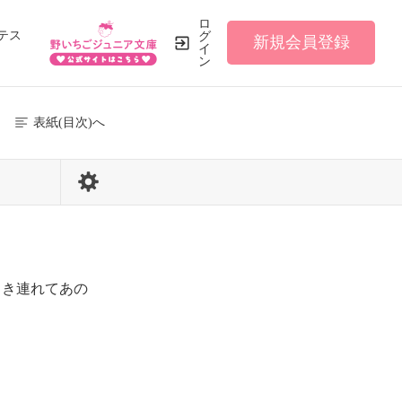
ロ
テス
グ
新規会員登録
イ
ン
表紙(目次)へ
37 / 110
き連れてあの