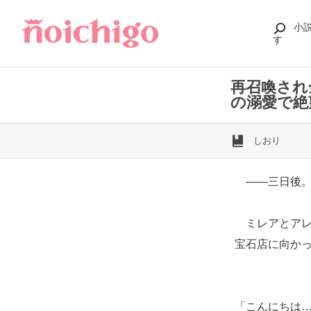
小
す
再召喚され
の溺愛で絶
しおり
得体の知れない不
――三日後
ミレアとアレ
宝石店に向か
「こんにちは