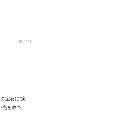
38 / 110
の宝石に"癒
い光を放つ。