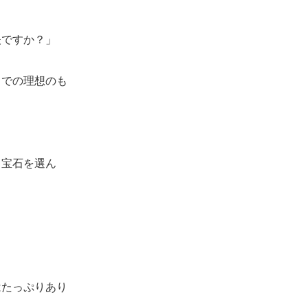
夫ですか？」
中での理想のも
宝石を選ん
はたっぷりあり