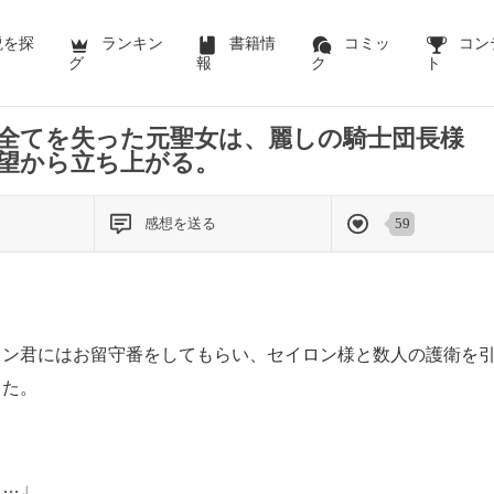
前のページを表示する
説を探
ランキン
書籍情
コミッ
コン
グ
報
ク
ト
全てを失った元聖女は、麗しの騎士団長様
望から立ち上がる。
感想を送る
59
安
。
ン君にはお留守番をしてもらい、セイロン様と数人の護衛を引
った。
……」