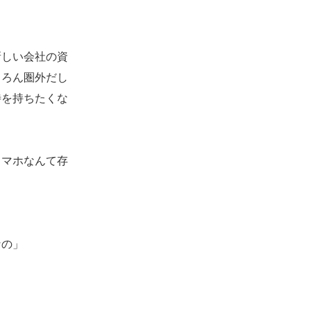
しい会社の資
ちろん圏外だし
待を持ちたくな
マホなんて存
なの」