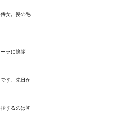
侍女。髪の毛
セーラに挨拶
女です。先日か
挨拶するのは初