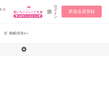
ロ
テス
グ
新規会員登録
イ
ン
表紙(目次)へ
10 / 110