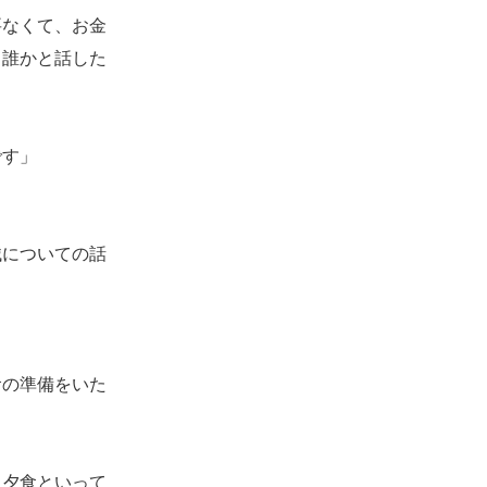
要なくて、お金
、誰かと話した
です」
についての話
食の準備をいた
、夕食といって