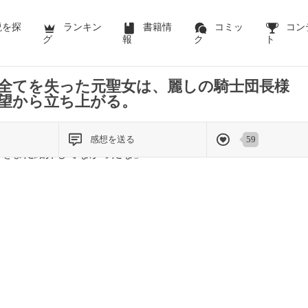
説を探
ランキン
書籍情
コミッ
コン
グ
報
ク
ト
全てを失った元聖女は、麗しの騎士団長様
望から立ち上がる。
感想を送る
59
女をまだ紹介してなかったな」
」