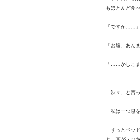
もほとんど食
「ですが……
「お腹、あん
「……かしこ
渋々、と言っ
私は一つ息を
ずっとベッド
と、頭がスッ