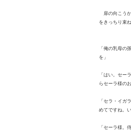
扉の向こうか
をきっちり束
「俺の乳母の
を」
「はい。セー
らセーラ様の
「セラ・イガ
めてですね。
「セーラ様。