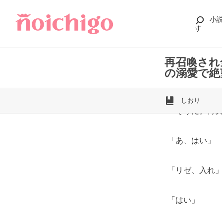
小
す
再召喚され
の溺愛で絶
しおり
「そうだ。侍
「あ、はい」
「リゼ、入れ
「はい」