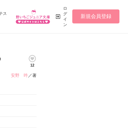
ロ
テス
グ
新規会員登録
イ
ン
う
12
安野 吽
／著