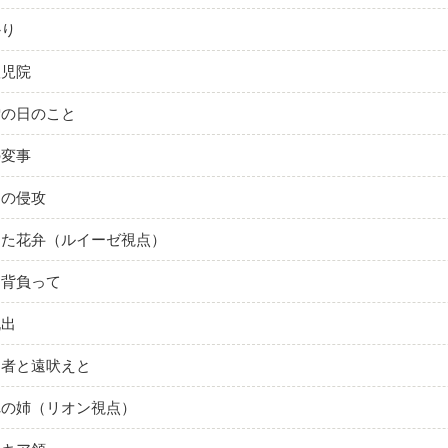
かり
孤児院
雪の日のこと
の変事
国の侵攻
ちた花弁（ルイーゼ視点）
を背負って
脱出
り者と遠吠えと
れの姉（リオン視点）