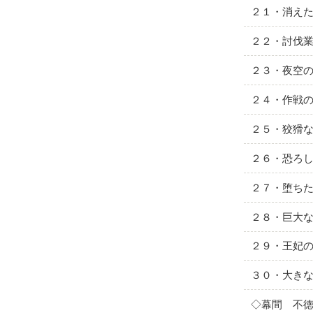
２１・消え
２２・討伐
２３・夜空
２４・作戦
２５・狡猾
２６・恐ろ
２７・堕ち
２８・巨大
２９・王妃
３０・大き
◇幕間 不