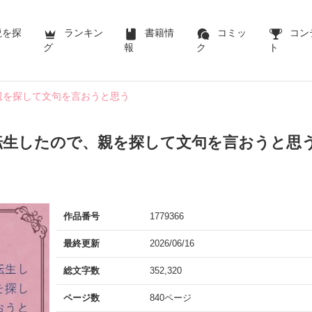
説を探
ランキン
書籍情
コミッ
コン
グ
報
ク
ト
親を探して文句を言おうと思う
転生したので、親を探して文句を言おうと思
作品番号
1779366
最終更新
2026/06/16
総文字数
352,320
ページ数
840ページ