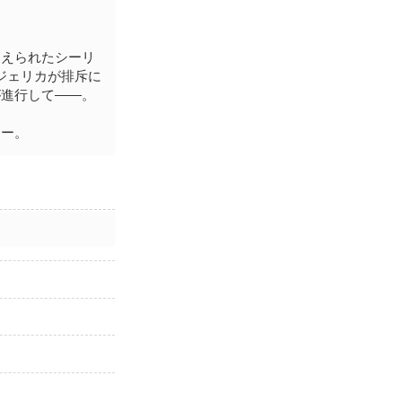
迎えられたシーリ
ジェリカが排斥に
が進行して――。
ジー。