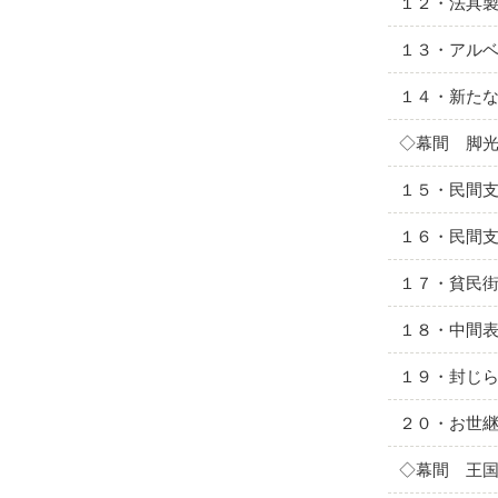
１２・法具
１３・アル
１４・新た
◇幕間 脚
１５・民間
１６・民間
１７・貧民
１８・中間
１９・封じ
２０・お世
◇幕間 王