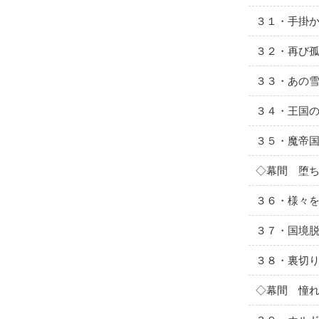
３１・手掛
３２・再び
３３・あの
３４・王国
３５・魔帝
◇幕間 堕
３６・様々
３７・国境
３８・裏切
◇幕間 憧