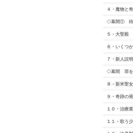
４・魔物と
◇幕間① 
５・大聖殿
６・いくつ
７・新人説
◇幕間 罪
８・新米聖
９・奇跡の
１０・治療
１１・歌う