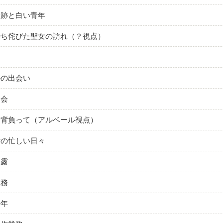
奇跡と白い青年
待ち侘びた聖女の訪れ（？視点）
かの出会い
明会
を背負って（アルベール視点）
女の忙しい日々
発露
業務
少年