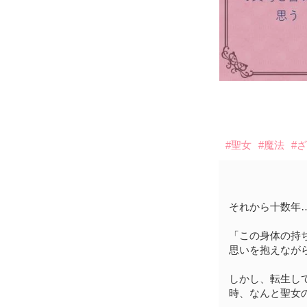
#聖女
#魔法
#
それから十数年
「この身体の持
思いを抱えなが
しかし、転生し
時、なんと聖女