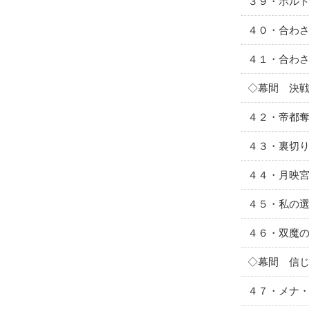
３９・ホル
４０・合わ
４１・合わ
◇幕間 決
４２・帝都
４３・裏切
４４・月映
４５・私の
４６・双魔
◇幕間 信
４７・メナ