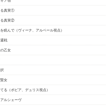
ドキア領
さる真実①
さる真実②
戦を睨んで（ヴィーナ、アルベール視点）
奪還戦
りの乙女
宮
選択
の賢女
じてる（ポピア、デュリス視点）
・アルシェーヴ