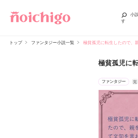
小
す
トップ
ファンタジー小説一覧
極貧孤児に転生したので、
極貧孤児に
ファンタジー
完