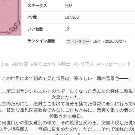
ステータス
完結
PV数
107,963
いいね数
12
ランクイン履歴
ファンタジー
16位（2026/06/27）
ざまぁ
#身分差
#成り上がり
#騎士
#シリアス
#ハッピーエンド
この世界に来て初めて見た情景は、寒々しい一面の雪景色――。
……聖王国ランシルエルトの地で、亡くなった赤ん坊の身体に転生
六歳になった。
ち主のためにも、絶対ここを出て自分を捨てた母親に会いに行って
ら、貧乏な孤児院兼教会でみなしごたちと共に、業突く張りの老シ
搾取される毎日。
て何度目かの聖女選別の儀で、その境遇は変わる。突如出現した魔
の持つ特殊能力――奇跡に目覚めたのだ。ただ……それで操れたの