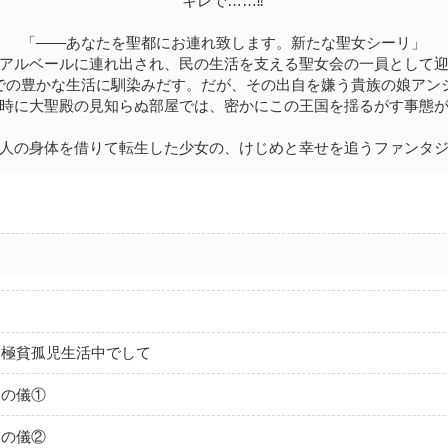
キレで……⁉
「――あなたを聖都にお連れ致します。新たな聖女シーリ」
アルベールに連れ出され、民の生活を支える聖女会の一員として
での豊かな生活に馴染みだす。だが、その出自を嫌う貴族の娘アン
時に大聖殿の見知らぬ部屋では、密かにこの王国を揺るがす事態
の身体を借りて転生した少女の、けじめと幸せを追うファンタ
ま極貧孤児生活中でして
別の儀①
別の儀②