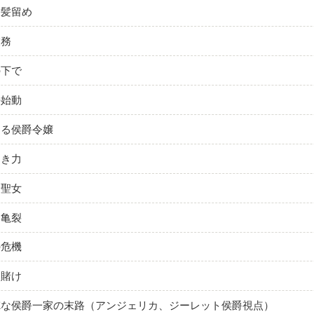
た髪留め
業務
の下で
の始動
なる侯爵令嬢
しき力
た聖女
な亀裂
の危機
な賭け
徳な侯爵一家の末路（アンジェリカ、ジーレット侯爵視点）