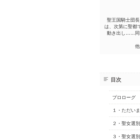
聖王国騎士団長
は、次第に聖都
動き出し……同
他人
目次
プロローグ
１・ただい
２・聖女選
３・聖女選