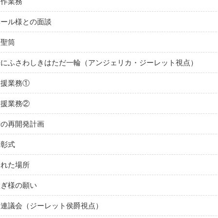
製作業務
ベール様との面談
な聖筒
光にふさわしきはただ一輪（アンジェリカ・ジーレット視点）
支援業務①
支援業務②
街の再開発計画
表彰式
られた場所
継ぎ様の願い
国連議会（ジーレット侯爵視点）