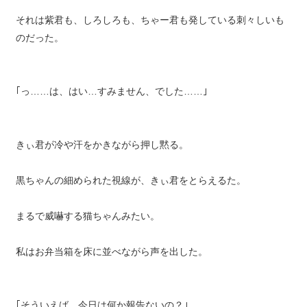
それは紫君も、しろしろも、ちゃー君も発している刺々しいも
のだった。
｢っ……は、はい…すみません、でした……｣
きぃ君が冷や汗をかきながら押し黙る。
黒ちゃんの細められた視線が、きぃ君をとらえるた。
まるで威嚇する猫ちゃんみたい。
私はお弁当箱を床に並べながら声を出した。
｢そういえば、今日は何か報告ないの？｣