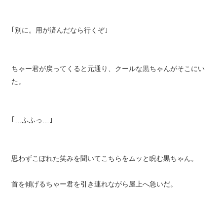
｢別に。用が済んだなら行くぞ｣
ちゃー君が戻ってくると元通り、クールな黒ちゃんがそこにい
た。
｢…ふふっ…｣
思わずこぼれた笑みを聞いてこちらをムッと睨む黒ちゃん。
首を傾げるちゃー君を引き連れながら屋上へ急いだ。