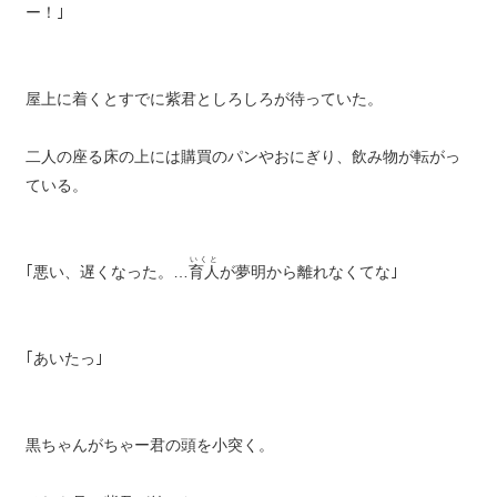
ー！｣
屋上に着くとすでに紫君としろしろが待っていた。
二人の座る床の上には購買のパンやおにぎり、飲み物が転がっ
ている。
いくと
｢悪い、遅くなった。…
育人
が夢明から離れなくてな｣
｢あいたっ｣
黒ちゃんがちゃー君の頭を小突く。