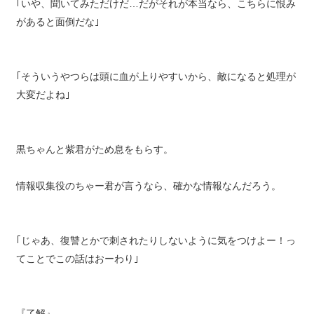
｢いや、聞いてみただけだ…だがそれが本当なら、こちらに恨み
があると面倒だな｣
｢そういうやつらは頭に血が上りやすいから、敵になると処理が
大変だよね｣
黒ちゃんと紫君がため息をもらす。
情報収集役のちゃー君が言うなら、確かな情報なんだろう。
｢じゃあ、復讐とかで刺されたりしないように気をつけよー！っ
てことでこの話はおーわり｣
『了解』