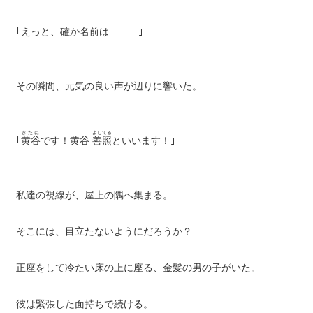
｢えっと、確か名前は＿＿＿｣
その瞬間、元気の良い声が辺りに響いた。
きたに
よしてる
｢
黄谷
です！黄谷
善照
といいます！｣
私達の視線が、屋上の隅へ集まる。
そこには、目立たないようにだろうか？
正座をして冷たい床の上に座る、金髪の男の子がいた。
彼は緊張した面持ちで続ける。