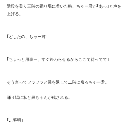
階段を登り三階の踊り場に着いた時、ちゃー君が｢あっ｣と声を
上げる。
｢どしたの、ちゃー君｣
｢ちょっと用事ー、すぐ終わらせるからここで待ってて｣
そう言ってフラフラと踵を返して二階に戻るちゃー君。
踊り場に私と黒ちゃんが残される。
｢…夢明｣