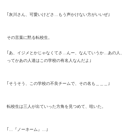
｢灰川さん、可愛いけどさ…もう声かけない方がいいぜ｣
その言葉に黙る転校生。
｢あ、イジメとかじゃなくてさ…んー、なんていうか…あの人、
ってかあの人達はこの学校の有名人なんだよ｣
｢そうそう、この学校の不良チームで、その名も＿＿＿｣
転校生は三人が出ていった方角を見つめて、呟いた。
｢…『ノーネーム』…｣