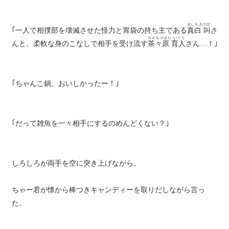
ましろ さけび
｢一人で相撲部を壊滅させた怪力と胃袋の持ち主である
真白 叫
さ
ちゃちゃはら いくと
んと、柔軟な身のこなしで相手を受け流す
茶々原 育人
さん…！｣
｢ちゃんこ鍋、おいしかったー！｣
｢だって雑魚を一々相手にするのめんどくない？｣
しろしろが両手を空に突き上げながら。
ちゃー君が懐から棒つきキャンディーを取りだしながら言っ
た。