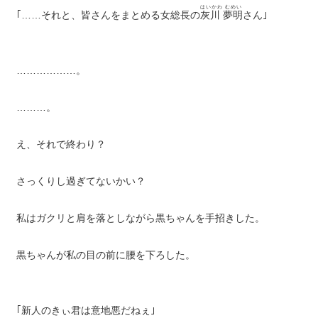
はいかわ むめい
｢……それと、皆さんをまとめる女総長の
灰川 夢明
さん｣
………………。
………。
え、それで終わり？
さっくりし過ぎてないかい？
私はガクリと肩を落としながら黒ちゃんを手招きした。
黒ちゃんが私の目の前に腰を下ろした。
｢新人のきぃ君は意地悪だねぇ｣