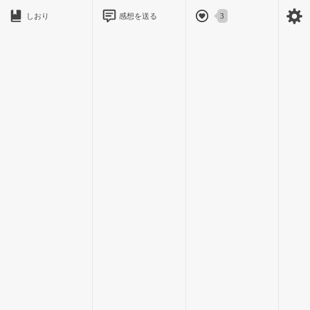
男の子が持つナイフの刃先が、私へ向かってきた。
しおり
感想を送る
3
私は息を吸い込む。
そして＿＿＿。
＊＊＊
数時間前。
やまと
昼休みに入った
大和
私立高等学校、2年1組の教室。
私は席に座ったまま窓の向こうを眺めていた。
周りが皆、机にお弁当箱を広げて食べている中、私の机の上の
お弁当箱は巾着に入ったまま置かれている。