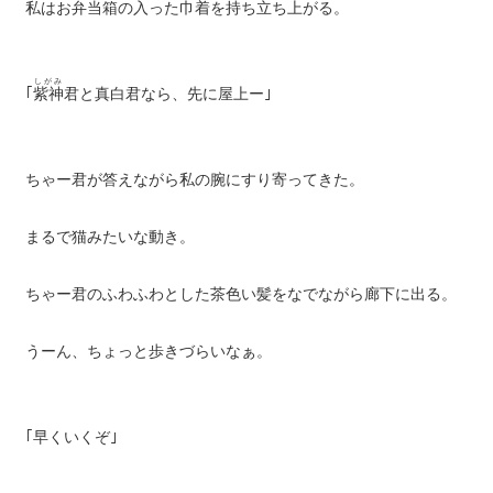
私はお弁当箱の入った巾着を持ち立ち上がる。
しがみ
｢
紫神
君と真白君なら、先に屋上ー｣
ちゃー君が答えながら私の腕にすり寄ってきた。
まるで猫みたいな動き。
ちゃー君のふわふわとした茶色い髪をなでながら廊下に出る。
うーん、ちょっと歩きづらいなぁ。
｢早くいくぞ｣