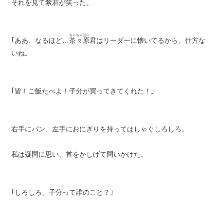
それを見て紫君が笑った。
ちゃちゃはら
｢ああ、なるほど…
茶々原
君はリーダーに懐いてるから、仕方な
いね｣
｢皆！ご飯たべよ！子分が買ってきてくれた！｣
右手にパン、左手におにぎりを持ってはしゃぐしろしろ。
私は疑問に思い、首をかしげて問いかけた。
｢しろしろ、子分って誰のこと？｣