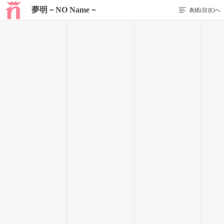
夢明－NO Name－
表紙(目次)へ
1 / 19
はじまり
｢＿＿＿危ないっ！！｣
手を伸ばし、彼を突き飛ばす。
｢＿＿＿死ねっ、ノーネーム！！｣