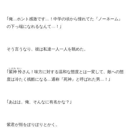
｢俺…ホント感激です…！中学の頃から憧れてた『ノーネーム』
の下っ端になれるなんて…！｣
そう言うなり、彼は私達一人一人を眺めた。
しがみ れい
｢
紫神 怜
さん！味方に対する温和な態度とは一変して、敵への態
度は冷たく残酷になる…通称『死神』と呼ばれた男…！｣
｢あはは、俺、そんなに有名かな？｣
紫君が頬をぽりぽりとかく。