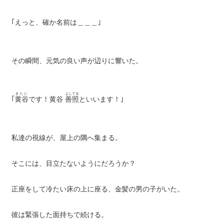
｢えっと、確か名前は＿＿＿｣
その瞬間、元気の良い声が辺りに響いた。
きたに
よしてる
｢
黄谷
です！黄谷
善照
といいます！｣
私達の視線が、屋上の隅へ集まる。
そこには、目立たないようにだろうか？
正座をして冷たい床の上に座る、金髪の男の子がいた。
彼は緊張した面持ちで続ける。