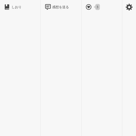
男の子が持つナイフの刃先が、私へ向かってきた。
しおり
感想を送る
3
私は息を吸い込む。
そして＿＿＿。
＊＊＊
数時間前。
やまと
昼休みに入った
大和
私立高等学校、2年1組の教室。
私は席に座ったまま窓の向こうを眺めていた。
周りが皆、机にお弁当箱を広げて食べている中、私の机の上の
お弁当箱は巾着に入ったまま置かれている。