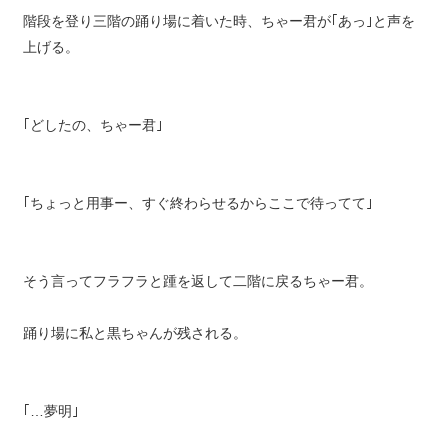
階段を登り三階の踊り場に着いた時、ちゃー君が｢あっ｣と声を
上げる。
｢どしたの、ちゃー君｣
｢ちょっと用事ー、すぐ終わらせるからここで待ってて｣
そう言ってフラフラと踵を返して二階に戻るちゃー君。
踊り場に私と黒ちゃんが残される。
｢…夢明｣