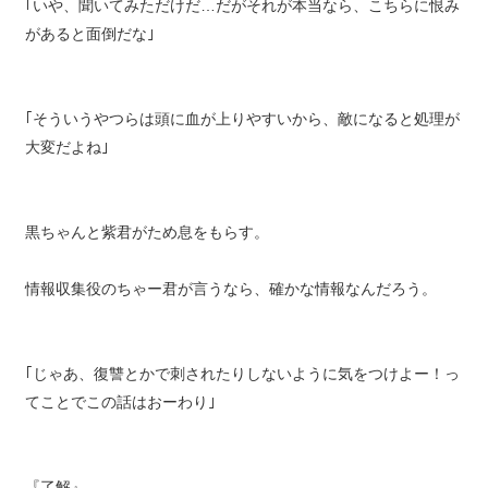
｢いや、聞いてみただけだ…だがそれが本当なら、こちらに恨み
があると面倒だな｣
｢そういうやつらは頭に血が上りやすいから、敵になると処理が
大変だよね｣
黒ちゃんと紫君がため息をもらす。
情報収集役のちゃー君が言うなら、確かな情報なんだろう。
｢じゃあ、復讐とかで刺されたりしないように気をつけよー！っ
てことでこの話はおーわり｣
『了解』