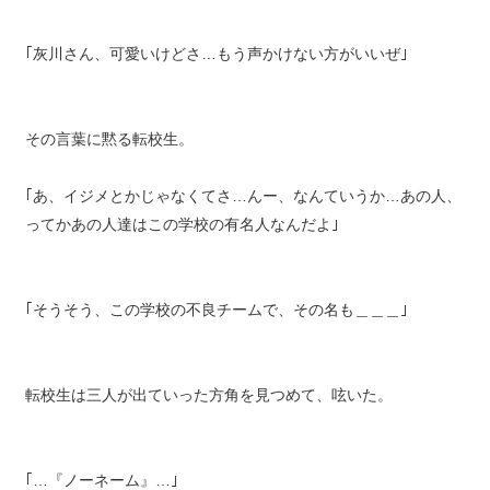
｢灰川さん、可愛いけどさ…もう声かけない方がいいぜ｣
その言葉に黙る転校生。
｢あ、イジメとかじゃなくてさ…んー、なんていうか…あの人、
ってかあの人達はこの学校の有名人なんだよ｣
｢そうそう、この学校の不良チームで、その名も＿＿＿｣
転校生は三人が出ていった方角を見つめて、呟いた。
｢…『ノーネーム』…｣