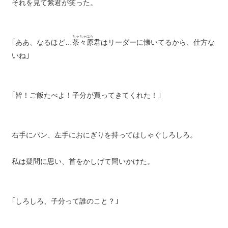
それを見て紫君が笑った。
ちゃちゃはら
｢ああ、なるほど…
茶々原
君はリーダーに懐いてるから、仕方な
いね｣
｢皆！ご飯たべよ！子分が買ってきてくれた！｣
右手にパン、左手におにぎりを持ってはしゃぐしろしろ。
私は疑問に思い、首をかしげて問いかけた。
｢しろしろ、子分って誰のこと？｣