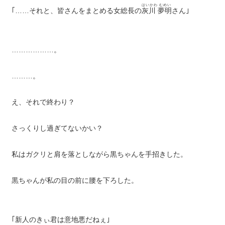
はいかわ むめい
｢……それと、皆さんをまとめる女総長の
灰川 夢明
さん｣
………………。
………。
え、それで終わり？
さっくりし過ぎてないかい？
私はガクリと肩を落としながら黒ちゃんを手招きした。
黒ちゃんが私の目の前に腰を下ろした。
｢新人のきぃ君は意地悪だねぇ｣