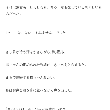
それは紫君も、しろしろも、ちゃー君も発している刺々しいも
のだった。
｢っ……は、はい…すみません、でした……｣
きぃ君が冷や汗をかきながら押し黙る。
黒ちゃんの細められた視線が、きぃ君をとらえるた。
まるで威嚇する猫ちゃんみたい。
私はお弁当箱を床に並べながら声を出した。
｢そういえば、今日は何か報告ないの？｣