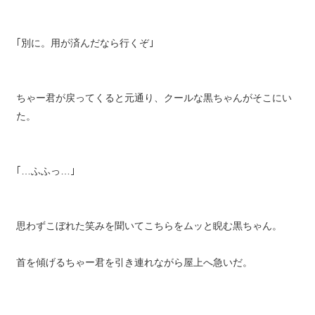
｢別に。用が済んだなら行くぞ｣
ちゃー君が戻ってくると元通り、クールな黒ちゃんがそこにい
た。
｢…ふふっ…｣
思わずこぼれた笑みを聞いてこちらをムッと睨む黒ちゃん。
首を傾げるちゃー君を引き連れながら屋上へ急いだ。