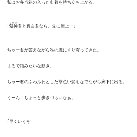
私はお弁当箱の入った巾着を持ち立ち上がる。
しがみ
｢
紫神
君と真白君なら、先に屋上ー｣
ちゃー君が答えながら私の腕にすり寄ってきた。
まるで猫みたいな動き。
ちゃー君のふわふわとした茶色い髪をなでながら廊下に出る。
うーん、ちょっと歩きづらいなぁ。
｢早くいくぞ｣