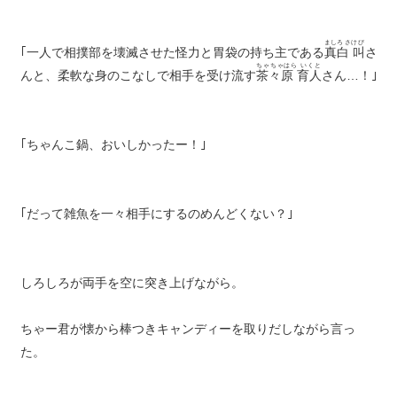
ましろ さけび
｢一人で相撲部を壊滅させた怪力と胃袋の持ち主である
真白 叫
さ
ちゃちゃはら いくと
んと、柔軟な身のこなしで相手を受け流す
茶々原 育人
さん…！｣
｢ちゃんこ鍋、おいしかったー！｣
｢だって雑魚を一々相手にするのめんどくない？｣
しろしろが両手を空に突き上げながら。
ちゃー君が懐から棒つきキャンディーを取りだしながら言っ
た。