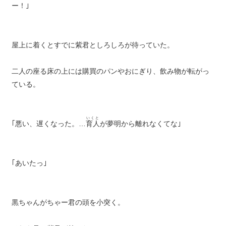
ー！｣
屋上に着くとすでに紫君としろしろが待っていた。
二人の座る床の上には購買のパンやおにぎり、飲み物が転がっ
ている。
いくと
｢悪い、遅くなった。…
育人
が夢明から離れなくてな｣
｢あいたっ｣
黒ちゃんがちゃー君の頭を小突く。