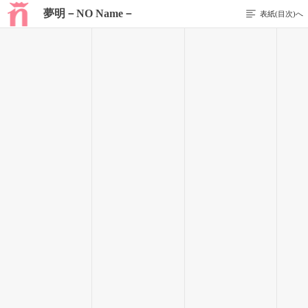
夢明－NO Name－
表紙(目次)へ
1 / 19
はじまり
｢＿＿＿危ないっ！！｣
手を伸ばし、彼を突き飛ばす。
｢＿＿＿死ねっ、ノーネーム！！｣