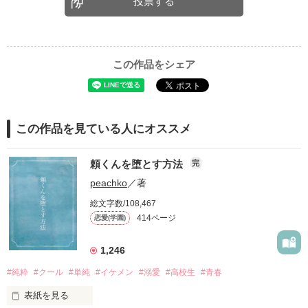
投票する
この作品をシェア
この作品を見ている人にオススメ
頼くんを堕とす方法
完
peachko
／著
総文字数/108,467
414ページ
恋愛(学園)
1,246
#純粋
#クール
#単純
#イケメン
#溺愛
#高校生
#青春
表紙を見る