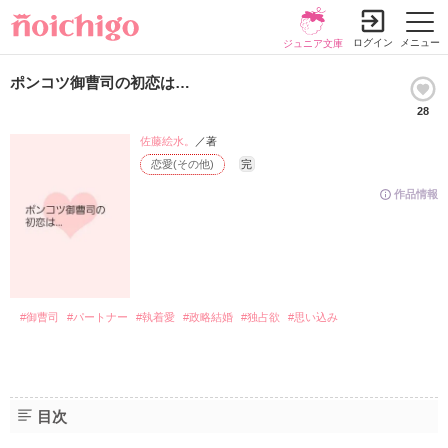
ログイン
メニュー
ジュニア文庫
ポンコツ御曹司の初恋は…
28
佐藤絵水。
／著
恋愛(その他)
完
作品情報
#御曹司
#パートナー
#執着愛
#政略結婚
#独占欲
#思い込み
目次