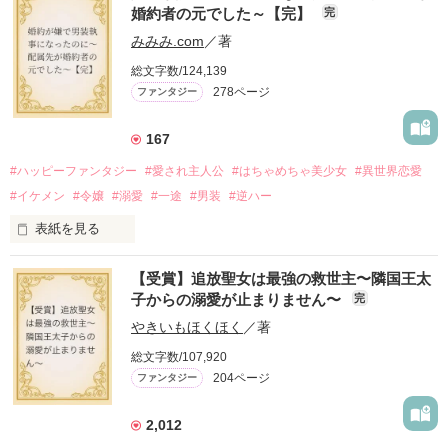
婚約者の元でした～【完】
完
番外編です。

みみみ.com
／著
※本編のネタバレを含みます。

総文字数/124,139
278ページ
ファンタジー
2025.9.26 

『Petit Chapter3 愛と呼ぶもの』を

公開しました

167
2025.10.24

#ハッピーファンタジー
#愛され主人公
#はちゃめちゃ美少女
#異世界恋愛
『Petit Chapter4 誰が為のごちそう』を

#イケメン
#令嬢
#溺愛
#一途
#男装
#逆ハー
表紙を見る
作品を読む
【受賞】追放聖女は最強の救世主〜隣国王太
＼異世界ラブコメ×ハッピーファンタジー／

子からの溺愛が止まりません〜
完
やきいもほくほく
／著
「いやっほぉぉおお〜い！！！！」

総文字数/107,920
204ページ
ファンタジー
バンジーした侯爵令嬢の先にいたのは

甘いマスクの公爵様の頭上でした

2,012
「ど、どいてぇぇぇえ！！！！！」
