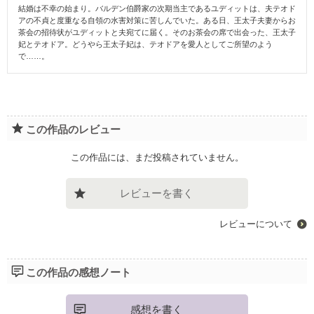
結婚は不幸の始まり。バルデン伯爵家の次期当主であるユディットは、夫テオド
アの不貞と度重なる自領の水害対策に苦しんでいた。ある日、王太子夫妻からお
茶会の招待状がユディットと夫宛てに届く。そのお茶会の席で出会った、王太子
妃とテオドア。どうやら王太子妃は、テオドアを愛人としてご所望のよう
で……。
この作品のレビュー
この作品には、まだ投稿されていません。
レビューを書く
レビューについて
この作品の感想ノート
感想を書く