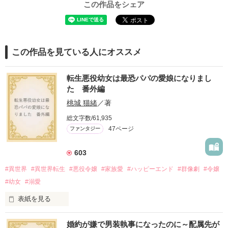
この作品をシェア
この作品を見ている人にオススメ
転生悪役幼女は最恐パパの愛娘になりまし
た 番外編
桃城 猫緒
／著
総文字数/61,935
47ページ
ファンタジー
603
#異世界
#異世界転生
#悪役令嬢
#家族愛
#ハッピーエンド
#群像劇
#令嬢
#幼女
#溺愛
表紙を見る
婚約が嫌で男装執事になったのに～配属先が
『転生悪役幼女は最恐パパの愛娘になりました』
