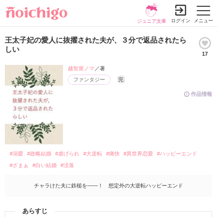
ログイン
メニュー
ジュニア文庫
王太子妃の愛人に抜擢された夫が、３分で返品されたら
しい
17
越智屋ノマ
／著
ファンタジー
完
作品情報
#溺愛
#政略結婚
#虐げられ
#大逆転
#痛快
#異世界恋愛
#ハッピーエンド
#ざまぁ
#白い結婚
#没落
チャラけた夫に鉄槌を――！ 想定外の大逆転ハッピーエンド
あらすじ