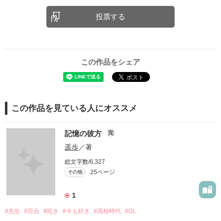
投票する
この作品をシェア
この作品を見ている人にオススメ
記憶の彼方
完
遥歩
／著
総文字数/6,327
25ページ
その他
1
#先生
#百合
#呟き
#今も好き
#高校時代
#GL