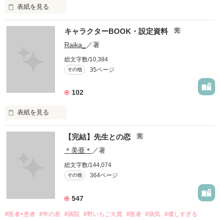
表紙を見る
2015年5月

キャラクターBOOK・設定資料
完
進学して2ヶ月目｡たまに貴女のことを思い出す…

Raika_
／著
「先生､今どこで何をされていますか？」

総文字数/10,384
35ページ
その他
ふと思ったことを書いていきます

百合要素含みます。苦手な方は回れ右をお願いします

102
2017年 1月21日

表紙を見る
仮完結しました！

評価､カンタン感想､感想お待ちしております･:*+.\(( °ω° ))/.:+
【完結】先生との恋
完
＊美亜＊
／著
作品を読む
総文字数/144,074
364ページ
その他
野いちごに書いた作品のキャラクターbook・設定資料を作りま
した。

547
ご興味のある方はどうぞ( *˙ ˙* )

#医者×患者
#年の差
#病院
#野いちご大賞
#医者
#病気
#優しすぎる