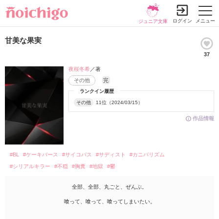
ログイン
メニュー
ジュニア文庫
甘美な果実
37
夜桜冬希
／著
その他
完
ランクイン履歴
その他
11位（2024/03/15）
作品情報
#BL
#ケーキバース
#サイコパス
#サディスト
#カニバリズム
#シリアルキラー
#不穏
#胸糞
#地獄
#鬱
全部、全部、丸ごと、ぜんぶ。
喰って、喰って、喰ってしまいたい。