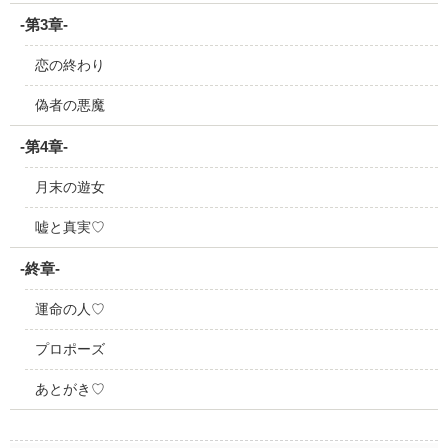
-第3章-
恋の終わり
偽者の悪魔
-第4章-
月末の遊女
嘘と真実♡
-終章-
運命の人♡
プロポーズ
あとがき♡