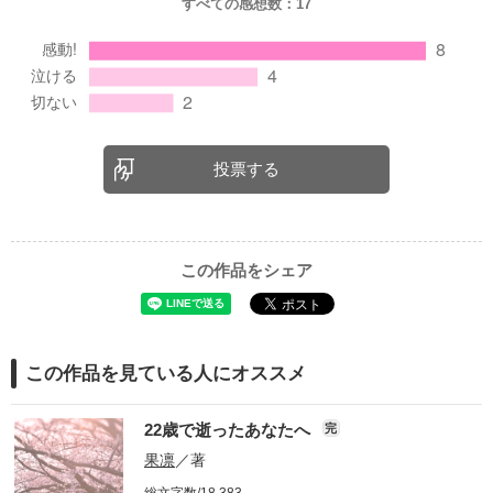
すべての感想数：
17
投票する
この作品をシェア
この作品を見ている人にオススメ
22歳で逝ったあなたへ
完
果凛
／著
総文字数/18,383