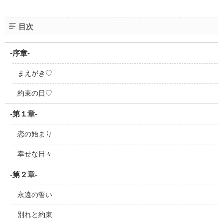
目次
-序章-
まえがき♡
約束の日♡
-第１章-
恋の始まり
幸せな日々
-第２章-
永遠の誓い
別れと約束