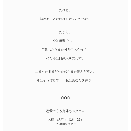
だけど、
諦めることだけはしたくなかった。
だから、
今は無理でも……
卒業したらまた付き合おうって、
私たちは口約束を交わす。
止まったままだった恋がまた動きだすと、
今はそう信じて……私はあなたを待つ。
---------------💍💍💍---------------
恋愛で心も身体もズタボロ
木栖 結空 ♀（16→21）
**Kisumi Yua**