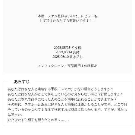
本棚・ファン登録やいいね、レビューも
して頂けたらとても有難いです！！！
2023,05/03 初投稿
2023,05/14 完結
2025,05/10 書き足し
ノンフィクション・実話部門１位獲得🎉
あらすじ
あなたは好きな人と連絡する手段（スマホ）がない場合どうしますか？
あなたは好きな人がどこで何をしているのか分からない時どう行動しますか？
あなたは本気で好きになった人のことを簡単に忘れることができますか？
今の時代、スマホ一台あれば好きな人と簡単に連絡がとることができ、どこで何
をしているのかなんてＳＮＳで検索すれば簡単に見つかります。ですが、私たち
は違った。
ただひたすら相手を想うだけの日々……。