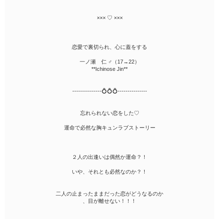
××× ♡ ×××
恋愛で裏切られ、心に蓋をする
一ノ瀬 仁 ♂（17→22）
**Ichinose Jin**
---------------💍💍💍---------------
忘れられない恋をした♡
運命で必然な胸キュンラブストーリー
２人の出逢いは偶然か運命？！
いや、それとも必然なのか？！
二人の止まったままだった恋がどうなるのか
、目が離せない！！！