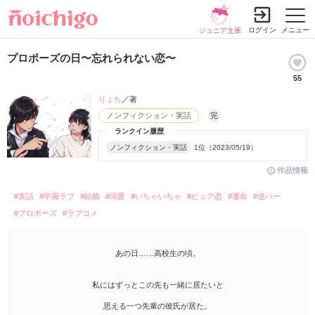
ログイン
メニュー
ジュニア文庫
プロポーズの日〜忘れられない恋〜
55
りょち
／著
ノンフィクション・実話
完
ランクイン履歴
ノンフィクション・実話
1位（2023/05/19）
作品情報
#実話
#学園ラブ
#結婚
#溺愛
#いちゃいちゃ
#ピュア恋
#運命
#逆ハー
#プロポーズ
#ラブコメ
あの日……高校生の頃。
私にはずっとこの先も一緒に居たいと
思える一つ先輩の彼氏が居た。