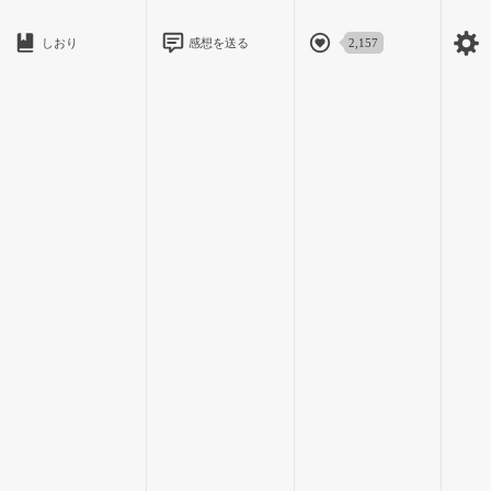
しおり
感想を送る
2,157
「うん、もう治ったよ。ありがとう」
「そっか、よかった！なんか俺、一日に一回は茅森ちゃんと話
さないと落ち着かないんだよな」
人なつっこい笑顔が惜しみなく向けられて、私も自然と顔が和
らいでいくのを感じた。
「ふふ、なにそれ」
「ほら、朝にお天気お姉さん見ないと一日はじまった気になら