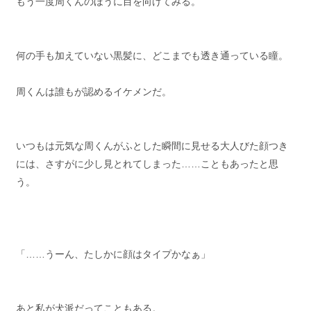
もう一度周くんのほうに目を向けてみる。
何の手も加えていない黒髪に、どこまでも透き通っている瞳。
周くんは誰もが認めるイケメンだ。
いつもは元気な周くんがふとした瞬間に見せる大人びた顔つき
には、さすがに少し見とれてしまった……こともあったと思
う。
「……うーん、たしかに顔はタイプかなぁ」
あと私が犬派だってこともある。