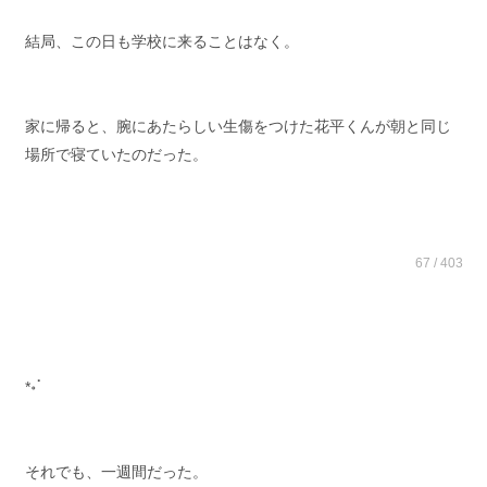
結局、この日も学校に来ることはなく。
家に帰ると、腕にあたらしい生傷をつけた花平くんが朝と同じ
場所で寝ていたのだった。
67 / 403
*॰ॱ
それでも、一週間だった。