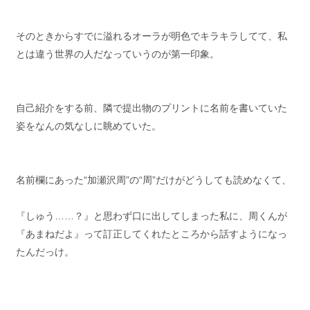
そのときからすでに溢れるオーラが明色でキラキラしてて、私
とは違う世界の人だなっていうのが第一印象。
自己紹介をする前、隣で提出物のプリントに名前を書いていた
姿をなんの気なしに眺めていた。
名前欄にあった“加瀬沢周”の“周”だけがどうしても読めなくて、
『しゅう……？』と思わず口に出してしまった私に、周くんが
『あまねだよ』って訂正してくれたところから話すようになっ
たんだっけ。