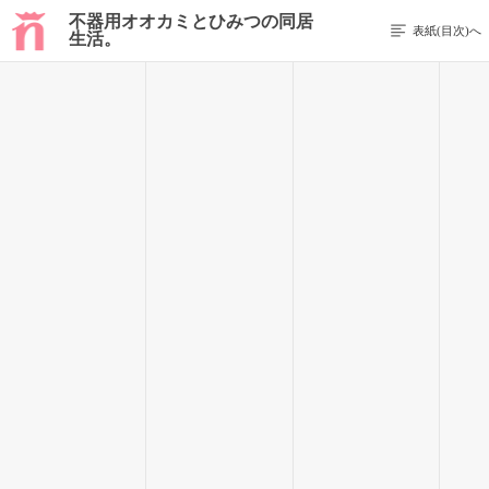
不器用オオカミとひみつの同居
表紙(目次)へ
生活。
前のページを表示する
58 / 403
「よっ、風邪治ったの？」
あまね
「
周
くん」
すうちゃんと話していた私の頭にぽんと手を置いたのは、同じ
かせざわ
クラスの
加瀬沢
周くん。