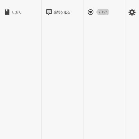
しおり
感想を送る
2,157
花平くんがすっと右手をかざした。
殴られるかと思ったけど、どこも殴られることはなく、顔を無
理やり上げられた。
「茅森」
「な、なにす……」
「昨日なんで加瀬沢といたんだよ」