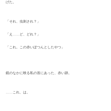
げた。
「それ、虫刺され？」
「え……ど、どれ？」
「これ。この赤いぽつんとしたやつ」
鏡のなかに映る私の首にあった、赤い跡。
……これ、は。