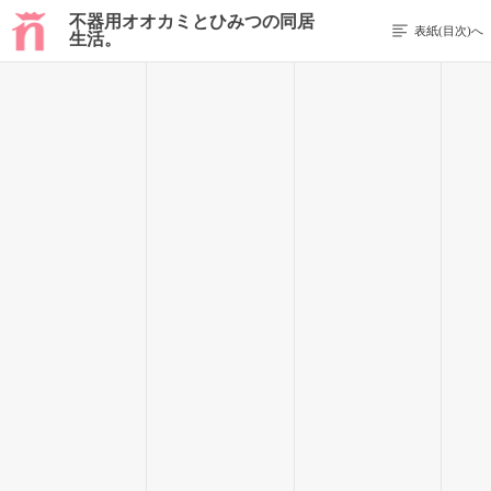
不器用オオカミとひみつの同居
表紙(目次)へ
生活。
前のページを表示する
169 / 403
言った瞬間、なぜか空気が一気に張り詰めたような気がした。
さっと若干の冷気を感じるのは、きっと気のせいじゃない。
無表情の花平くんからあとずさるように身を引いたけど、すぐ
後ろは壁。