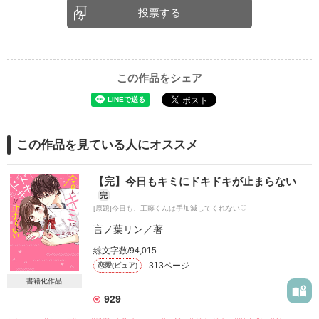
投票する
この作品をシェア
この作品を見ている人にオススメ
【完】今日もキミにドキドキが止まらない
完
[原題]今日も、工藤くんは手加減してくれない♡
言ノ葉リン
／著
総文字数/94,015
313ページ
恋愛(ピュア)
書籍化作品
929