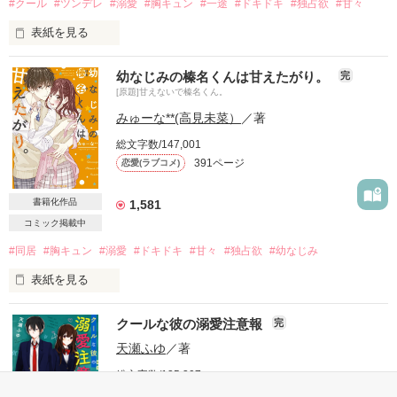
#クール
#ツンデレ
#溺愛
#胸キュン
#一途
#ドキドキ
#独占欲
#甘々
表紙を見る
幼なじみの榛名くんは甘えたがり。
完
原題：『今日も、工藤くんは手加減してくれない♡』

[原題]甘えないで榛名くん。
みゅーな**(高見未菜）
／著
＊

総文字数/147,001
391ページ
恋愛(ラブコメ)
私の悩み、それは－－－

クールで有名な特進科の人気者

書籍化作品
1,581
工藤くんと付き合ってるんですが

コミック掲載中
#同居
#胸キュン
#溺愛
#ドキドキ
#甘々
#独占欲
#幼なじみ
表紙を見る
｢工藤くん、ずるいよ……｣

クールな彼の溺愛注意報
完
いつも

榛名くんは

天瀬ふゆ
／著
私ばっかりドキドキさせられてるから

総文字数/135,307
371ページ
恋愛(ピュア)