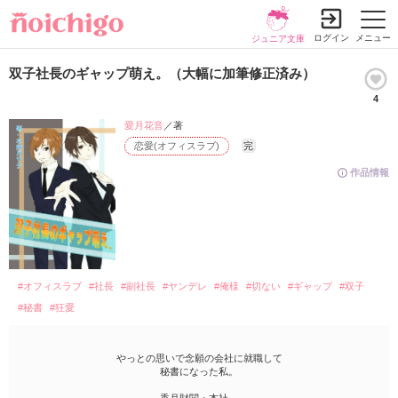
ログイン
メニュー
ジュニア文庫
双子社長のギャップ萌え。（大幅に加筆修正済み）
4
愛月花音
／著
恋愛(オフィスラブ)
完
作品情報
#オフィスラブ
#社長
#副社長
#ヤンデレ
#俺様
#切ない
#ギャップ
#双子
#秘書
#狂愛
やっとの思いで念願の会社に就職して
秘書になった私。