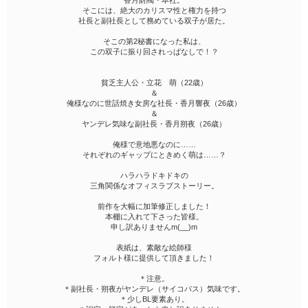
香月財閥・本社。
そこには、絶大のカリスマ性と権力を持つ
社長と副社長として務めている双子が居た。
そこの第2秘書になった私は、
この双子に振り回されっぱなしで！？
貧乏主人公・立花 萌（22歳）
＆
俺様なのに世話焼き女房な社長・香月響夜（26歳）
＆
ヤンデレ気味な副社長・香月朔夜（26歳）
俺様で意地悪なのに……
それぞれのギャップにときめく萌は……？
ハラハラドキドキの
三角関係なオフィスラブストーリー。
前作を大幅に加筆修正しました！
本棚に入れて下さった皆様。
申し訳ありませんm(__)m
表紙は、素敵な絵師様
フォルト様に提供して頂きました！
＊注意。
＊副社長・朔夜がヤンデレ（サイコパス）気味です。
＊少しBL要素あり。