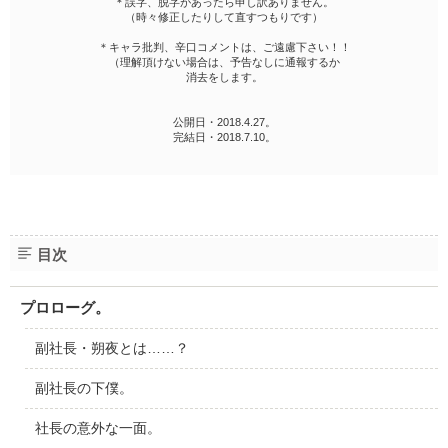
＊誤字、脱字があったら申し訳ありません。
（時々修正したりして直すつもりです）
＊キャラ批判、辛口コメントは、ご遠慮下さい！！
（理解頂けない場合は、予告なしに通報するか
消去をします。
公開日・2018.4.27。
完結日・2018.7.10。
目次
プロローグ。
副社長・朔夜とは……？
副社長の下僕。
社長の意外な一面。