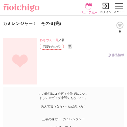
ログイン
メニュー
ジュニア文庫
カミレンジャー！ その６(完)
0
ねもやん二号
／著
恋愛(その他)
完
作品情報
この作品はコメディ小説ではない。
ましてやギャグ小説でもない･･･。
あえて言うなら･･･ただのバカ！
正義の味方･･･カミレンジャー