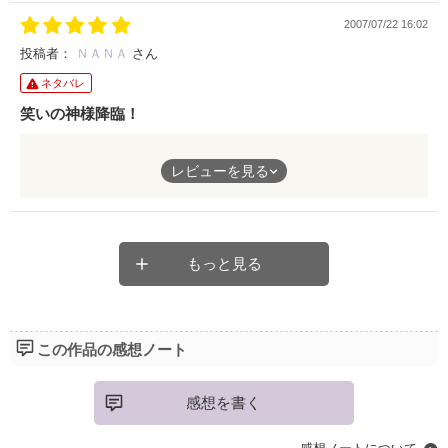
2007/07/22 16:02
感動の最終話。５と合わせてお楽しみください。
投稿者：
ＮＡＮＡ
さん
ネタバレ
笑いの神様降臨！
私の大好きなカミレンシリーズです。なんといってもブルーのツ
レビューを見る
ッコミのキレの良い事！それに個性豊かなメンバーの虜になる事
間違いなしですッ！是非是非、続編を期待しちゃいますヨ☆
シリーズ１を読んだら自然と２へ、２を読んだら３へ…とカミレ
ンマジック！読めば読むほどハマっていく事間違いなし！
もっと見る
最近笑ってないなんて事はありませんか？カミレンで笑いと元気
を貰っちゃおう！！
笑って楽しめて、最後はちょっぴり胸がキュンとなっちゃう素敵
この作品の感想ノート
な五つ星作品です。
感想を書く