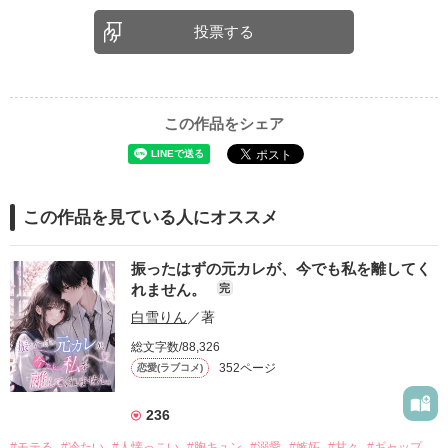
投票する
この作品をシェア
この作品を見ている人にオススメ
振ったはずの元カレが、今でも私を離してく
れません。
完
白雪りん
／著
総文字数/88,326
352ページ
恋愛(ラブコメ)
236
#モテる
#冷たい
#人懐っこい
#胸キュン
#溺愛
#嫉妬
#甘々
#ギャップ