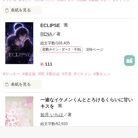
表紙を見る
ECLIPSE
完
「好きだったから、別れを選んだ。」

RENA
／著
モテる人を好きになるのが怖かった。

総文字数/166,405
だから私は、中学時代に大好きだった彼を自分から振った。

399ページ
恋愛(キケン・ダーク・不良)
もう会うことはないと思っていたのに、

高校生になって再会した彼は、隣の学校で”王子様”と呼ばれる
111
人気者になっていた。

#ヤンキー
#暴走族
#闇
#裏社会
#不良
#イケメン
#胸キュン
表紙を見る
他の女の子には冷たいのに

私にだけ昔と変わらない笑顔を向けてくる。

表紙画像はAIです
一途なイケメンくんととろけるくらいに甘い
キスを
完
「澪ちゃん。」

如月 いちは
／著
作品を読む
それは止まっていた恋が再び動き始める合図──。

総文字数/92,933
207ページ
恋愛(キケン・ダーク・不良)