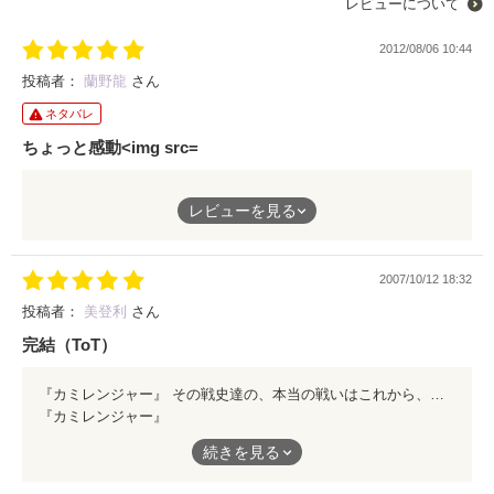
レビューについて
2012/08/06 10:44
投稿者：
蘭野龍
さん
ネタバレ
ちょっと感動<img src=
レビューを見る
ブルーの突っ込みが素晴らしいこのシリーズ、一気に読んでしま
いました。
2007/10/12 18:32
ちょっとした感動もあって、とってもいい話にまとまってると思
います。
投稿者：
美登利
さん
完結（ToT）
そして心からグリーンの冥福をお祈りいたします。
『カミレンジャー』 その戦史達の、本当の戦いはこれから、はじまる。 ……のかも、しれない。 感動の最終話。５と合わせてお楽しみください。
『カミレンジャー』
その戦史達の、本当の戦いはこれから、はじまる。
続きを見る
……のかも、しれない。