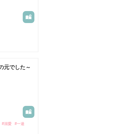
の元でした～
#溺愛
#一途