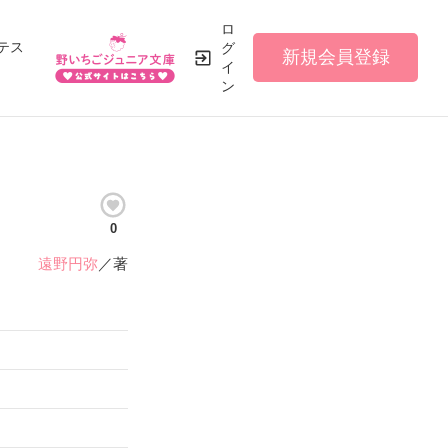
ロ
テス
グ
新規会員登録
イ
ン
0
遠野円弥
／著