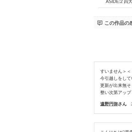
ASIDE:2 
この作品の
すいません＞＜
今引越しをして
更新が出来無そ
整い次第アップ
遠野円弥
さん