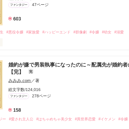
47ページ
ファンタジー
603
転生
#悪役令嬢
#家族愛
#ハッピーエンド
#群像劇
#令嬢
#幼女
#溺愛
は最恐パパの愛娘になりました』

婚約が嫌で男装執事になったのに～配属先が婚約者
【完】
完
レを含みます。

みみみ.com
／著
総文字数/124,016
ter3 愛と呼ぶもの』を

278ページ
ファンタジー
158
pter4 誰が為のごちそう』を

ジー
#愛され主人公
#はちゃめちゃ美少女
#異世界恋愛
#イケメン
#令嬢