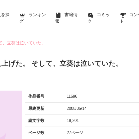
説を探
ランキン
書籍情
コミッ
コン
グ
報
ク
ト
て、立葵は泣いていた。
見上げた。 そして、立葵は泣いていた。
作品番号
11696
最終更新
2008/05/14
総文字数
19,201
ページ数
27ページ