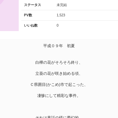
ステータス
未完結
PV数
1,523
いいね数
0
平成０９年 初夏
白樺の花がそろそろ終り、
立葵の花が咲き始める頃、
Ｃ県囲目(かこめ)市で起こった、
凄惨にして精彩な事件。
それは童話の様に夢幻的。