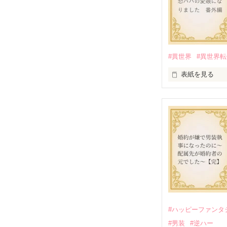
#異世界
#異世界
表紙を見る
『転生悪役幼女
番外編です。

※本編のネタバ
2025.9.26 

『Petit Chap
公開しました

2025.10.24

『Petit Cha
#ハッピーファンタ
#男装
#逆ハー