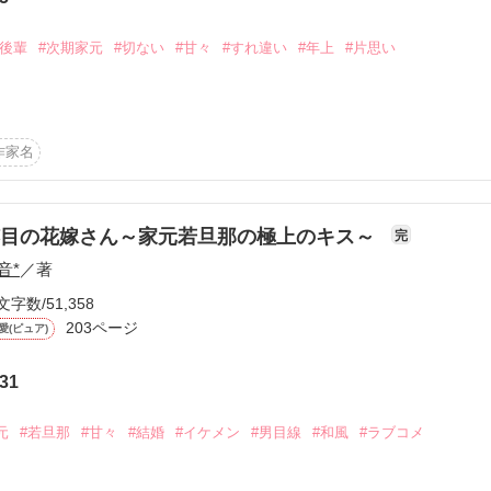
#後輩
#次期家元
#切ない
#甘々
#すれ違い
#年上
#片思い
作品を読む
作家名
宮律の

ストーリー。

跡目の花嫁さん～家元若旦那の極上のキス～
完
音*
／著
文字数/51,358
＊§＊∮＊§＊

203ページ
愛(ピュア)
31
元
#若旦那
#甘々
#結婚
#イケメン
#男目線
#和風
#ラブコメ
た
