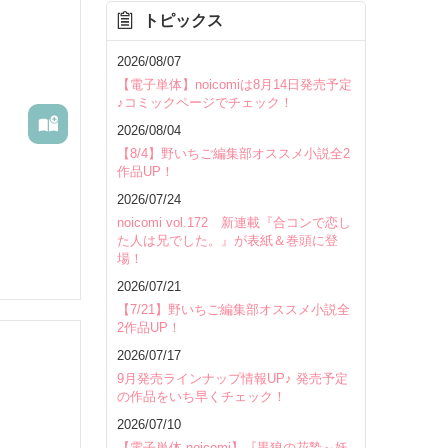
トピックス
を除く
2026/08/07
【電子単体】noicomiは8月14日発売予定
♪コミックページでチェック！
2026/08/04
【8/4】野いちご編集部オススメ小説全2
作品UP！
2026/07/24
noicomi vol.172 新連載『合コンで恋し
た人は兄でした。』が表紙＆巻頭に登
場！
2026/07/21
【7/21】野いちご編集部オススメ小説全
2作品UP！
2026/07/17
9月発売ラインナップ情報UP♪ 発売予定
の作品をいち早くチェック！
いて
2026/07/10
【電子単体 noicomi】『黒狼の花贄～妖