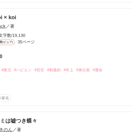
かけるような雰囲気になると思います。
で書いています。間違えて完結ボタンを押しました(((^^;)

作品を読む
i × koi
ます。
作品を読む
mck
／著
文字数/19,130
作品を読む
作品を読む
35ページ
愛(ピュア)
0
#家元
#ハピエン
#切甘
#刺激的
#年上
#身分差
#運命
歯車は動きだす。

作家名
 陽。

 雪人。

ミは嘘つき蝶々
をきっかけに、少しずつ２人の歯車が動きだす。

きのん
／著