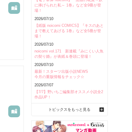
に捧げられた私～ 1巻』など全9冊が登
場！
2026/07/10
【紙版 noicomi COMICS】『キスのあと
まで教えてあげる 1巻』など全5冊が登
場！
2026/07/10
noicomi vol.171 新連載『みにくい人魚
の契り婚』が表紙＆巻頭に登場！
2026/07/10
最新！スターツ出版小説NEWS
今月の重版情報をチェック☆
2026/07/07
【7/7】野いちご編集部オススメ小説全2
作品UP！
トピックスをもっと見る