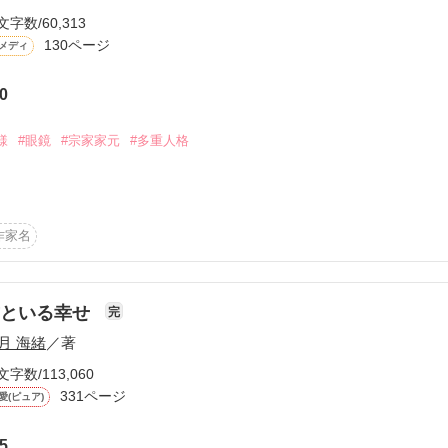
に対して紳士な雪人だが、その性格故、さまざまな女性問題で世間を騒
文字数/60,313
130ページ
メディ
木 陽。

たことのないタイプの女性だった。

0
いていったが、雪人はだんだん、陽に惹かれはじめる。

様
#眼鏡
#宗家家元
#多重人格
っていた陽も、過ごす時間が増えるにつれて、本当の雪人に触れていく。
にのせられて、今、２人の道が重なり合うーーー
作家名
作品を読む
。

君といる幸せ
完
月 海緒
／著
文字数/113,060
331ページ
愛(ピュア)
5