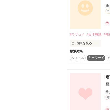
端正な顔立ちで、女性
総
た。

コ
そんなとき出会った、柊
彼女はこれまで出会っ
最初は興味半分で近づ
#ラブコメ
#日本舞踊
#俺
雪人を最低な人だと思
表紙を見る
陽と雪人、運命の歯車
検索結果
ひらひらかわして

タイトル
キーワード
擬態して

息を潜めて、いないふり
夏
キミは

総
恋
嘘つき蝶々
