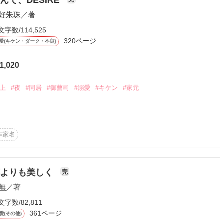
好朱珠
／著
文字数/114,525
320ページ
愛(キケン・ダーク・不良)
1,020
ーワード
作家名
表紙コメント
あらすじ
歳上
#夜
#同居
#御曹司
#溺愛
#キケン
#家元
感想


作家名
かなりの不良。

更新中


花よりも美しく
完
無
／著
かったのに、

短編
文字数/82,811
作品の長さにつ
361ページ
愛(その他)
彼と同居している。
