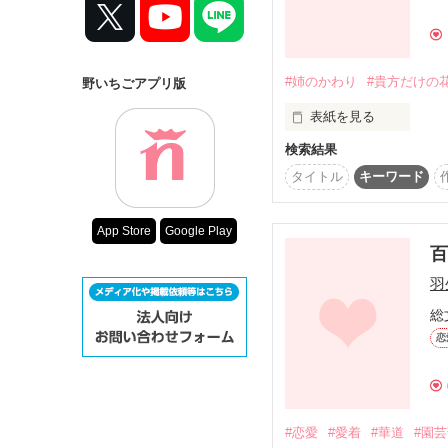
コンテスト
超短編で謎をし
.

.

復刻！夏の野い
#姉のかわり
#貴方だけの
野いちごアプリ版
500文字の不気
表紙を見る
孤独な女子高生

200文字でゾッ
四宮 杏莉（しのみや あ
検索結果
スターツ出版小
父のため

タイトル
キーワード
いなくなった姉のかわり
その他の条件
×

結婚することを決めた

App Store
Google Play
動画あり
キケンな不良

吾妻 梓 （あがつま あず
それが

羽
花よりも美しい物語の始
総
.

.

恋
華道の次期家元に嫁いだ
日野 月子（１７）

×

透けるような金髪が目を
#恋愛
#愛着
#華道
#園
華道の次期家元
