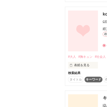
✛✛✛

柾が凡奈のことを追い
11/30の時点で五話ま
【 噛んで、DESIRE 】

ko
随時更新して完結させ
c
総
恋
#大人
#胸キュン
#社会人
表紙を見る
検索結果
出会った瞬間から運命の
タイトル
キーワード
ごく普通の社会人、柊木
有名な茶道の家元、羽衣
キ
雪人が陽を助けたこと
ゆ