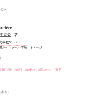
んでない方でも

彼女の泣き顔。

す。

作家名
編～

開中

顔とは全く違った。

rcière
濱 莉愛
／著
作品を読む
文字数/2,880
9ページ
愛(キケン・ダーク・不良)
1
令嬢
#姫
#若頭
#暴走族
#魔法使い
#家元
ー・・・

作家名
作品を読む