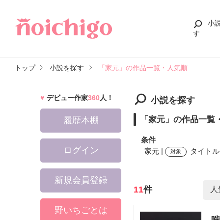
小
す
トップ
小説を探す
「家元」の作品一覧・人気順
デビュー作家
360
人！
小説を探す
「家元」の作品一覧
履歴本棚
条件
ログイン
家元 |
タイトル,
対象
新規会員登録
検索ワード
11
件
野いちごとは
噛