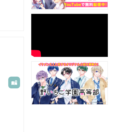




は幼なじ
。

繊細で美