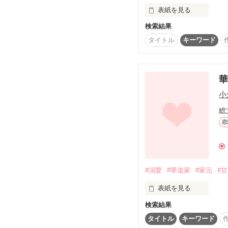
園村 忍（２５）

表紙を見る
キケンで美麗で、吾妻く
検索結果
轟 一花（とどろき い
　一年前に再婚した母
「杏莉ちゃん、どうして
タイトル
キーワード
花は散っても、また咲く
　総合格闘技ファンで
「……なにも、いらない
枯れない花

真行寺（しんぎょうじ
　高校生でありながら
「はは、強がってんじゃ
華
散らない花

　マジメで素直な性格
小
伊達 草汰（だて そ
総
貴方だけの花

み。

どこまでも深く。

恋
　温和で協調性のある
獣のような彼は、わたし
【花よりも美しく】

椿 菖蒲（つばき あ
麗な淑女。

#溺愛
#華道家
#家元
#
✛✛✛

「あ、ごめん。噛んじゃ
完結しました

表紙を見る
最後まで読んでくださっ
　農家の園芸部　✖　華
欲望が渦巻く夜、吾妻く
検索結果
空間デザイン会社勤務の
　【拗らせ柴犬女子の
華道の御堂河内流の家元
タイトル
キーワード
　の一筋縄ではいかない
わりと正統派のラブスト