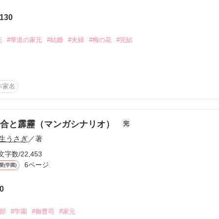
130
かけろ！100文字ミステリーコンテスト
ちごビギナーズ応援コンテスト～中・長編チャレンジ！～
花
#華道の家元
#結婚
#夫婦
#梅の花
#完結
味なテスト、募集中。
！こわい短編コンテスト
んり）

説投稿サイト合同企画「1話からの長編大賞」野いちご！会場
作家名
に

コミックあり
百合と霹靂（マンガシナリオ）
完
さ）

生うさぎ
／著
まり──

文字数/22,453
6ページ
愛(学園)


0
奪う。

芸部
#学園
#御曹司
#家元