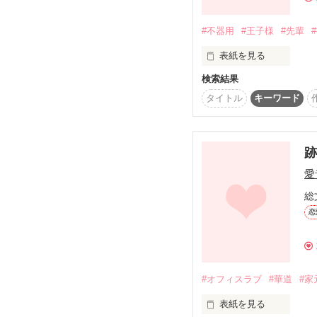
☆５月９日執筆開始☆
#不器用
#王子様
#先輩
表紙を見る
検索結果
タイトル
キーワード
冷酷王子様と呼ばれた雨
不器用で甘く切ないラブ
愛
総
∮＊§＊∮＊§＊∮＊§＊∮
恋
2014.4.13〜2014.11.9

#オフィスラブ
#華道
#家
sweet memoryに出てき
表紙を見る
雨宮律メインのお話。
