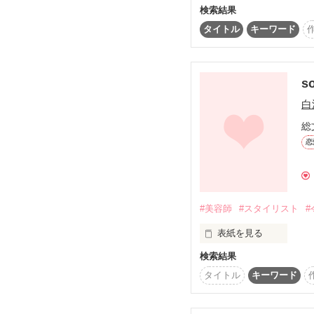
sweet memoryを読
検索結果
ヘッドライトが照らした
お楽しみ頂けると思いま
タイトル
キーワード
sweet memory ～番外
ファン登録者様限定で公
それはオフィスで見せる
so
白
俺が君の癒しになる。

総
恋
俺は君の支えになる。

#美容師
#スタイリスト
#
君は俺の花だからーーー
表紙を見る
検索結果
未編集
タイトル
キーワード
緑川和也　22歳
