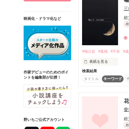
三
総
映画化・ドラマ化など
恋
詳しく検索
検索対象
タイトル
キ
#独占欲
#孤独
#不良
#
ジャンル
表紙を見る
検索結果
作家デビューのためのポイ
ントを編集部が伝授！
となりの席の吾妻くん。
タイトル
キーワード
ステータス
噂によると留年2回目、
全て
完結
きっと彼はキケンな人。
作品の長さ
愛
そう思って関わってこな
長編
中編
総
野いちご公式アカウント
恋
わたしはなぜか、そんな