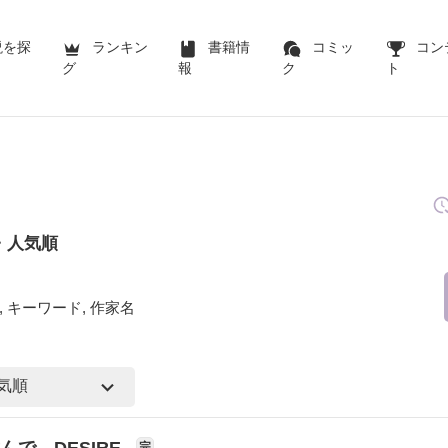
説を探
ランキン
書籍情
コミッ
コン
グ
報
ク
ト
・人気順
 キーワード, 作家名
んで、DESIRE
完