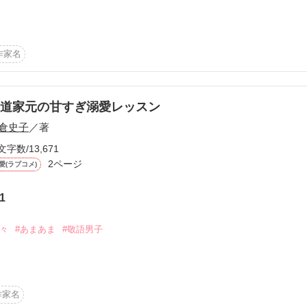
んはどうかしている。

ちか）…日農高校園芸デザイン科一年・園芸部所属。家は百合農家。

親に反発し、家の仕事は手伝わないが部活でユリを育てている。

ほしい？」

作家名
だろう

ドロップキックが得意。あだ名は柴犬。

」

） カヲル…日本学芸院高等科二年・華道部部長。華道の名家の次期家元。
家訓に倣い、他校華道部の外部講師を務めている。眉目秀麗・仙才鬼才。
ねえよ？」

道家元の甘すぎ溺愛レッスン
ゆえに、物事に執着してやり過ぎてしまうこともある。

倉史子
／著
うた）…日農高校園芸デザイン科三年。園芸部部長。家は花農家で一花と
文字数/13,671
2ページ
愛(ラブコメ)
性格で、個性的な一花を園芸部の中で孤立させないように気を揉んでいる
を愛してくれる。

やめ）…学芸院高等科二年。椿財閥のお嬢さまで、カヲルを慕っている。
1
甘々
#あまあま
#敬語男子
った」

た方々に、心よりの感謝を

道の名家の次期家元

んは妖艶に笑う。

主人公・望月凡奈(もちづきはな)27歳と、

一花】と【天才御曹司だけど愛着癖のあるカヲル】

・御堂河内柾(みどうごうちまさき)29歳の

作家名
恋愛の行方は⁉

ーリーです。
