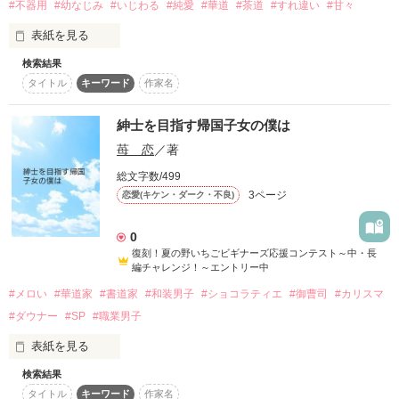
♡年上×年下のラブ同居♡

#不器用
#幼なじみ
#いじわる
#純愛
#華道
#茶道
#すれ違い
#甘々
【知ってる】

表紙を見る
不思議で、歪であろうと、それは案外真っ直ぐな恋情らしい。

こんな可愛い告白を知ってるとは………

検索結果
作品を読む
作品を読む
タイトル
キーワード
作家名
呆れます

紳士を目指す帰国子女の僕は
作者のように客観的に楽しむもよし

華道の家元の息子

作品を読む
苺 恋
／著
役に入るもよし

頭脳明晰･スポーツ万能･学校1のモテ男

総文字数/499
3ページ
恋愛(キケン・ダーク・不良)
な作品にしたいです

櫻宮大輝《ｻｸﾗﾐﾔﾀﾞｲｷ》高2

まずは、挨拶から始まりますが

0
×

どうぞ楽しんでください

復刻！夏の野いちごビギナーズ応援コンテスト～中・長
編チャレンジ！～エントリー中
更新開始

茶道の家元の娘

#メロい
#華道家
#書道家
#和装男子
#ショコラティエ
#御曹司
#カリスマ
2010/7/21 23:12

#ダウナー
#SP
#職業男子
成績･運動共に普通

完結

超ドジ

表紙を見る
未定

御条奈緒《ﾐｼﾞｮｳﾅｵ》高2

検索結果
「紳士を目指す幼なじみ〜君のことは私が守る〜」とはパラレ
完結までパスワードかけます
タイトル
キーワード
作家名
ルワールドの話です。