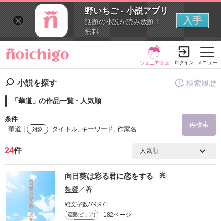
野いちご - 小説アプリ
入手
話題の小説が読み放題！
無料
ログイン
メニュー
ジュニア文庫
小説を探す
検索履歴
「華道」の作品一覧・人気順
条件
再検索
華道 |
タイトル, キーワード, 作家名
対象
24
件
検索ワード
向日葵は彩る君に恋をする
完
を含む
舞響
／著
総文字数/79,971
を除く
182ページ
恋愛(ピュア)