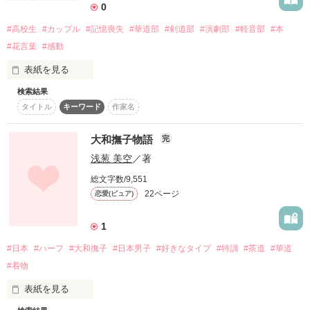
0
---*---*---*---*---*---*

#高校生
#カップル
#記憶喪失
#華道部
#剣道部
#演劇部
#軽音部
#本
都合により主人公達の学年を1つ

#花言葉
#感動
上げさせてもらいました!!

表紙を見る
今まで読んでいただいていた方には本当

検索結果
野花に咲く花、ひっそりと咲く花、お店に並ぶ花

申し訳ないです(/_;)

タイトル
キーワード
作家名
その花には一つ一つ『花言葉』があります

大和撫子物語
完
理解&把握お願いします!!

みなさんはご存知でしょうか？

浅葱 美空
／著
そしてその花言葉は時には大きな力になります

総文字数/9,551
---*---*---*---*---*---*
22ページ
恋愛(ピュア)
そう、これからお話する彼らのようにー

1
作品を読む
#日本
#ハーフ
#大和撫子
#日本男子
#好きなタイプ
#特訓
#茶道
#華道
#着物
作品を読む
表紙を見る