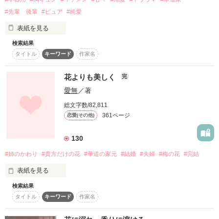
復刻！夏の野いちごビギナーズ応援コンテスト～中・長編チ
#先輩 後輩
#ピュア
#純愛
けれど──

ャレンジ！～
彼の本当の素顔は、生活能力ゼロの腹黒王子で……？

表紙を見る
500文字の不気味なテスト、募集中。
『お前が言ったんだろ？

検索結果
200文字でゾッ！こわい短編コンテスト
生活習慣整えるのが大事だって』

タイトル
キーワード
作家名
スターツ出版小説投稿サイト合同企画「1話からの長編大
『じゃあ、俺と住むか？

賞」野いちご！会場
花よりも美しく
完
日向 葵さん』

愛無
／著
その他の条件
動画あり
コミックあり
そう悪戯に笑った伊織との、

          『憂鬱』『退屈』『つまらない』

総文字数/82,811
期間限定の同居生活が始まる。

361ページ
恋愛(その他)
  そんな学校生活を送っていたある日──

花が繋ぐ、二人の甘酸っぱいラブストーリー。
130
#姉のかわり
#貴方だけの花
#華道の家元
#結婚
#夫婦
#梅の花
#完結
                 『華道界の貴公子』

作品を読む
表紙を見る
          と言われる男に出会うも──

検索結果
タイトル
キーワード
作家名
父のため

いなくなった姉のかわりに

                         【バーカ】

結婚することを決めた
