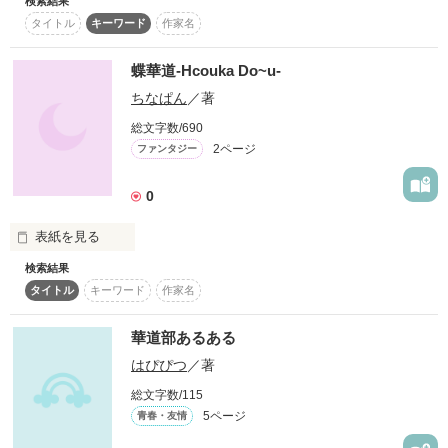
検索結果
好きになった彼は、清楚な女性が好みのタイプ。

タイトル
キーワード
作家名
ならば、あなたのために私は生まれ変わりましょう。女性は誰
でも美しくなれるのだから！

蝶華道-Hcouka Do~u-
ちなぱん
／著
あなたに相応しい女になりたい。あなたの隣を歩いても、あな
たが恥じることのない女になりたい。

総文字数/690
2ページ
ファンタジー
「ヤテベコッハアユ（愛してる）」
0
作品を読む
表紙を見る
検索結果
ぜひ見てみて下さい。
タイトル
キーワード
作家名
華道部あるある
作品を読む
はぴぴつ
／著
総文字数/115
5ページ
青春・友情