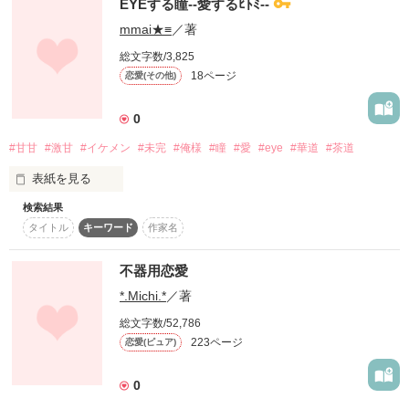
に。

「あ、あの、藤沢先輩近いのでは……」

EYEする瞳--愛するﾋﾄﾐ--
さまで、カヲルを慕っている。繊細で美麗な淑女。

「ふーん、かわいい顔もできんだね」

次期家元の青年はとても優しく、

mmai★≡
／著
「？！？！！」

人が良く……ちょっと裏がありげな人でした。

✛✛✛

「いっそ閉じ込めておきたいくらい」

総文字数/3,825
18ページ
恋愛(その他)
　農家の園芸部　✖　華道の名家の次期家元

「命を粗末にするんじゃねぇえええええええ！！！！！」

☆2017.2.18〜
突然やってきた年下男子！！

★

　【拗らせ柴犬女子の一花】と【天才御曹司だけど愛着癖のあ
0
⭐︎

るカヲル】

　の一筋縄ではいかない恋愛の行方は⁉

#甘甘
#激甘
#イケメン
#未完
#俺様
#瞳
#愛
#eye
#華道
#茶道
年下なんて恋愛対象外。

作品を読む
不敵な先輩はあまりにも危険だ

✛✛✛

心の声が飛び出してしまえば、始まるのは不思議な関係。

表紙を見る
…なんて思ってたのに！！

⭐︎

11/30の時点で五話まで書いています。間違えて完結ボタンを
検索結果
★

▼瞳▼×▽京▽

押しました(((^^;)

タイトル
キーワード
作家名
随時更新して完結させます。
＼柊乃なや ちゃんとのコラボリレー小説です／

無自覚美人と超俺様々イケメン

「年下だからってなめてんの？」

「宙音ちゃんとなら、絶対外に出たいな」

2024.12.15 表紙公開

【俺色に染まってみる？】

不器用恋愛
2024.12.21 全文公開

*.Michi.*
／著
作品を読む
［えっ？聞こえな--い］

な、なめてません(泣)

「だって外に出ないと植物園デート出来ないもんね」

.

総文字数/52,786
:

こんな甘甘なせりふを軽々とよける無自覚さ

223ページ
恋愛(ピュア)
「何があっても守るから安心して寝て良いよ」

罪ですね

「逃げんなよ、ガキ」

0
［大好きだょ///］
