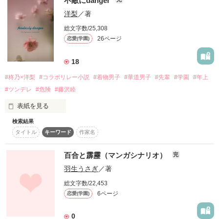
不敵にdanger
洋梨
／著
「いいよ！」

総文字数/25,308
⭐︎ーーーーーーーーーーーーーーーーー⭐︎

26ページ
恋愛(学園)
18
幼い頃交わした約束が、大人になってからも

#柊乃×洋梨
#コラボリレー小説
#着物男子
#華道男子
#先輩
#学園
#年上
果たされているとは限らない。

西井 宙音[にしい ひろね]

#ツンデレ
#危険
#藤沢睦
⭐︎大学入学を控えた気分ルンルンガール⭐︎

表紙を見る
少なくとも、私はすっかり忘れていた。

 （誘拐されるまでは）

検索結果
タイトル
キーワード
作家名
「だって私は巻き込まれただけなんですよっ！？」

その約束が、後にとんでもない事態を

「知ってる？　藤の花の花言葉」

引き起こすとは思いもよらず。

　×

百合と霹靂（マンガシナリオ）
完
羽生うさぎ
／著
扇上 一斗[おうがみ かずと]

:

一流名家が集まる名門・私立聖柳学園

総文字数/22,453
⭐︎華道家元の次男であり、華道家。花好きのほほんボーイ⭐︎

気品溢れる上流階級の最高峰

｡･｡･ﾟ★･｡･｡☆･ﾟ･｡･ﾟ ☆～｡･｡･ﾟ★･｡･｡☆･ﾟ･｡･ﾟ ☆

6ページ
恋愛(学園)
　（流石に誘拐されたら焦って？）

:

0
「俺は家族に嫌われてるから身代金は厳しいと思うんだよね