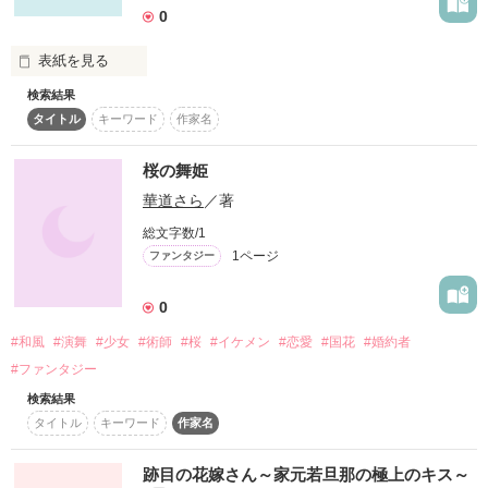
0
表紙を見る
検索結果
未編集
タイトル
キーワード
作家名
桜の舞姫
作品を読む
華道さら
／著
総文字数/1
1ページ
ファンタジー
0
#和風
#演舞
#少女
#術師
#桜
#イケメン
#恋愛
#国花
#婚約者
#ファンタジー
検索結果
タイトル
キーワード
作家名
跡目の花嫁さん～家元若旦那の極上のキス～