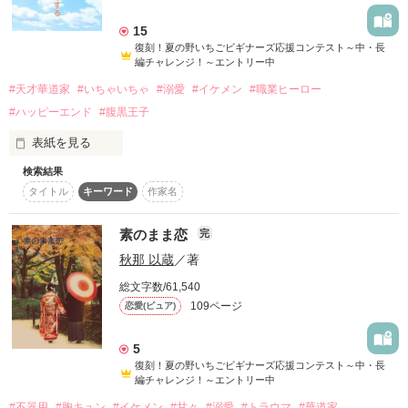
詳しく検索
15
復刻！夏の野いちごビギナーズ応援コンテスト～中・長
検索対象
編チャレンジ！～エントリー中
タイトル
キーワード
作家名
表紙コメント
#天才華道家
#いちゃいちゃ
#溺愛
#イケメン
#職業ヒーロー
あらすじ
#ハッピーエンド
#腹黒王子
表紙を見る
ジャンル
検索結果
花が好きで祖父の花屋 すずらん を手伝う

タイトル
キーワード
作家名
高校二年生、日向 葵（ひなた あおい）17歳。

感想
配達の依頼で訪れた先で出会ったのは──

素のまま恋
完
プロとして活躍する天才華道家、

ステータス
全て
完結
更新中
秋那 以蔵
／著
高校二年生、九条 伊織（くじょう いおり）17歳。

総文字数/61,540
作品の長さ
長編
中編
短編
容姿端麗で礼儀正しい“完璧な華道家”。

109ページ
恋愛(ピュア)
しかしその裏で、同じく華道家として活躍する父から

作品の長さについて
『致命的に足りないものがある。大会で結果を残せなければプ
5
ロを諦めろ』

復刻！夏の野いちごビギナーズ応援コンテスト～中・長
と告げられていた。

コンテスト
編チャレンジ！～エントリー中
超短編で謎をしかけろ！100文字ミステリーコンテスト
その“答え”を探すために、伊織は葵へ 花の提供 を依頼する。

#不器用
#胸キュン
#イケメン
#甘々
#溺愛
#トラウマ
#華道家