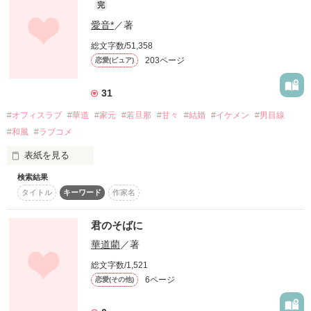
完
愛音*
／著
総文字数/51,358
203ページ
恋愛(ピュア)
31
#オフィスラブ
#華道
#家元
#若旦那
#甘々
#結婚
#イケメン
#男目線
#和風
#ラブコメ
表紙を見る
検索結果
ヘッドライトが照らした彼女の泣き顔。

タイトル
キーワード
作家名
君のそばに
それはオフィスで見せる顔とは全く違った。

華道藺
／著
総文字数/1,521
6ページ
恋愛(その他)
俺が君の癒しになる。
