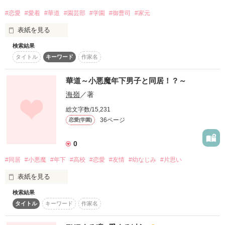
小此木　咲夜(おこのぎ　さくや)

ぇ」

「キミが壊したおれの活け花、

華道家

#恋愛
#愛着
#華道
#園芸部
#学園
#御曹司
#家元
　身体で弁償してくれる？」

×

表紙を見る
そんな学園内でも

検索結果
轟 一花（とどろき いちか）…日農高校園芸デザイン科一年・
一目置かれる藤沢家の跡取り息子に

タイトル
キーワード
作家名
佐倉　圭　(さくら　けい)

園芸部所属。家は百合農家。

⭐︎ーーーーーーーーーーーーーーーーーー⭐︎

１００万円の借金を負ってしまいました？！

医師

　一年前に再婚した母親に反発し、家の仕事は手伝わないが部
活でユリを育てている。

華道～小悪魔年下男子と同居！？～
｡･｡･ﾟ★･｡･｡☆･ﾟ･｡･ﾟ ☆～｡･｡･ﾟ★･｡･｡☆･ﾟ･｡･ﾟ ☆

　総合格闘技ファンでドロップキックが得意。あだ名は柴犬。

---------------------------------------------

海嶺
／著
「君、あいつらの仲間じゃないの？　もしかして巻き込まれた
育ちの良さは造作から

真行寺（しんぎょうじ） カヲル…日本学芸院高等科二年・華道
総文字数/15,231
だけ？　それは……めっちゃごめん」

超絶美形華道男子

部部長。華道の名家の次期家元。

36ページ
恋愛(学園)
藤沢　睦（Fujisawa Mutsumi）

　高校生でありながら家訓に倣い、他校華道部の外部講師を務
「これからも、よろしくね」

めている。眉目秀麗・仙才鬼才。

「正直頑張って逃げる気なかったけど、流石に君を巻き込んだ
×

0
　マジメで素直な性格ゆえに、物事に執着してやり過ぎてしま
まま死ねないなぁって」

うこともある。

逃げたいのに逃げられない

#同居
#小悪魔
#年下
#高校
#恋愛
#友情
#幼なじみ
#片思い
「えっと……ヨロシクオネガイシマス」

勉強だけが取り柄の鈍感女子

伊達 草汰（だて そうた）…日農高校園芸デザイン科三年。園
表紙を見る
「俺だけだったら別にどうなっても良いから……」

北森　うた（Kitamori Uta）

芸部部長。家は花農家で一花とは幼なじみ。

--------------------------------------------

　温和で協調性のある性格で、個性的な一花を園芸部の中で孤
検索結果
立させないように気を揉んでいる。

タイトル
キーワード
作家名
華道家一族の専属医になることになった私。

本当は穏やかに励ましたかった。いやその予定だったはずなの
椿 菖蒲（つばき あやめ）…学芸院高等科二年。椿財閥のお嬢
「今日からよろしくね、百合ちゃん」
