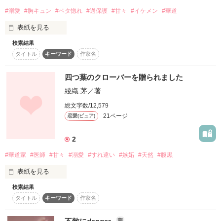
貴方だけの花

#溺愛
#胸キュン
#ベタ惚れ
#過保護
#甘々
#イケメン
#華道
表紙を見る
【花よりも美しく】

作品を読む
検索結果
タイトル
キーワード
作家名
その日、私は初めて誰かが誘拐される瞬間を見た。

完結しました

最後まで読んでくださった方々に、心よりの感謝を

四つ葉のクローバーを贈られました
綾織 茅
／著
「おい、あそこに人がいるじゃねぇか！　馬鹿野郎！」

総文字数/12,579
21ページ
恋愛(ピュア)
私だって目撃したくて目撃した訳じゃない。

作品を読む
2
#華道家
#医師
#甘々
#溺愛
#すれ違い
#嫉妬
#天然
#腹黒
「関係者かも知れねぇから、あいつも連れてくぞ！」

表紙を見る
検索結果
タイトル
キーワード
作家名
まさに巻き込まれ誘拐。

「ずっと傍にいてくれる？」

完