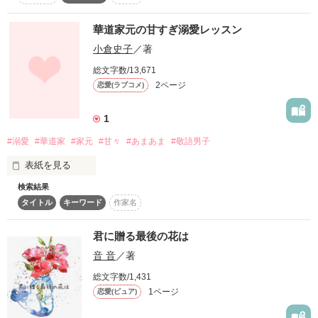
華道家元の甘すぎ溺愛レッスン
作品を読む
作品を読む
小倉史子
／著
総文字数/13,671
2ページ
恋愛(ラブコメ)
"幼なじみ"

という壁が邪魔をする････

1
#溺愛
#華道家
#家元
#甘々
#あまあま
#敬語男子
表紙を見る
検索結果
空間デザイン会社勤務の主人公・望月凡奈(もちづきはな)27歳
素直になれない２人の

タイトル
キーワード
作家名
と、

不器用な恋物語

華道の御堂河内流の家元・御堂河内柾(みどうごうちまさき)29
歳の

君に贈る最後の花は
わりと正統派のラブストーリーです。

音 音
／著
柾が凡奈のことを追いかけるような雰囲気になると思います。
総文字数/1,431
1ページ
恋愛(ピュア)
作品を読む