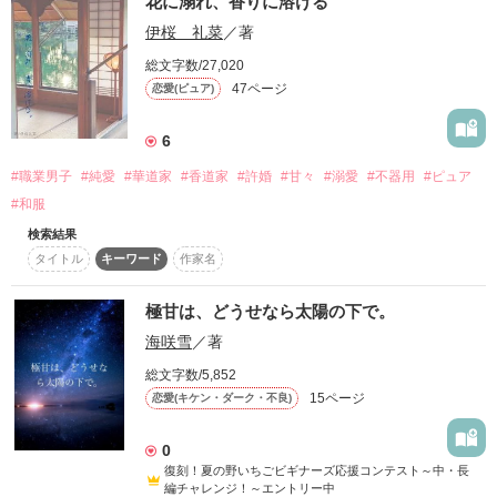
花に溺れ、香りに溶ける
伊桜 礼菜
／著
それが

総文字数/27,020
花よりも美しい物語の始まり──

47ページ
恋愛(ピュア)
             あんの貴公子！最悪だ──!!

6
華道の次期家元に嫁いだ

日野 月子（１７）

        相性はなかなかの最悪ぶり……

#職業男子
#純愛
#華道家
#香道家
#許婚
#甘々
#溺愛
#不器用
#ピュア
#和服
×

検索結果
華道の次期家元

タイトル
キーワード
作家名
                        旅館の次期女将

園村 忍（２５）

                           皆森　 詩姫

                      　✧ﾐﾅﾓﾘ　ｼｷ✧

極甘は、どうせなら太陽の下で。
海咲雪
／著
                                    ×

花は散っても、また咲くだろう

総文字数/5,852
                        華道界の貴公子

枯れない花

15ページ
恋愛(キケン・ダーク・不良)
                            鼓 　椿冴

                      ✧ ﾂﾂﾞﾐ　ﾂﾊﾞｻ✧

散らない花

0
復刻！夏の野いちごビギナーズ応援コンテスト～中・長
編チャレンジ！～エントリー中