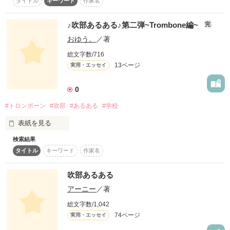
タイトル
キーワード
作家名
ります。

♪吹部あるある♪第二弾~Trombone編~
完
作品を読む
ではでは…………

おゆう。
／著
総文字数/716
♪吹部あるある♪~Euphonium編~、スタートっ！
13ページ
実用・エッセイ
0
作品を読む
#トロンボーン
#吹部
#あるある
#学校
表紙を見る
検索結果
Euphoniumあるあるに続いて、Tromboneあるあるだしてみま
タイトル
キーワード
作家名
した☆

吹部あるある
アーニー
／著
前作に引き続きTrombone吹いてる人ってこんな感じなんだと
思って読んでください(^^)

総文字数/1,042
74ページ
実用・エッセイ