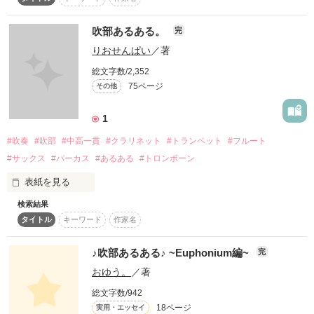
             私自身が吹奏楽部なので、

復刻！夏の野いちごビギナーズ応援コンテスト～中・長編チ
ャレンジ！～
作品を読む
吹部あるある。
完
             書いてみました♪( ´▽｀)

500文字の不気味なテスト、募集中。
りおせんぱい
／著
             あるあるだけでなく、

200文字でゾッ！こわい短編コンテスト
総文字数/2,352
75ページ
その他
スターツ出版小説投稿サイト合同企画「1話からの長編大
             説明みたいなものも

賞」野いちご！会場
1
             あるので…

その他の条件
動画あり
コミックあり
#吹奏
#吹部
#中高一貫
#クラリネット
#トランペット
#フルート
             吹奏楽部でない方も

#サックス
#パーカス
#あるある
#トロンボーン
             ぜひ、読んでみてください!

表紙を見る
    感想など、お待ちしてます( ´ ▽ ` )ﾉ

検索結果
タイトル
キーワード
作家名
どーも、吹部です！

中高一貫なんで、そこの変含め吹部あるあるです(  ＾∀＾)

♪吹部あるある♪ ~Euphonium編~
完
作品を読む
おゆう。
／著
吹部って、やりがいがあってほんまに楽しい！

総文字数/942
18ページ
実用・エッセイ