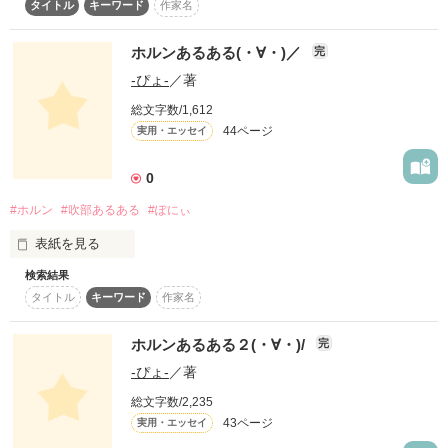
タイトル
キーワード
作家名
                   Part2です‼!

ホルンあるある(・∀・)／
完
                今回は打楽器編を

-ぴょ-
／著
             書かせていただきました♪

総文字数/1,612
44ページ
実用・エッセイ
            ぜひ、見て行ってください☻*

0
           ※感想など、待ってます(o^^o)
#ホルン
#吹部あるある
#ぽにぃ
表紙を見る
作品を読む
検索結果
ホルンあるあるです

タイトル
キーワード
作家名
みんなにホルン知ってほしくて書きました

ホルンあるある２(・∀・)/
完
-ぴょ-
／著
個人的な意見含みます!

総文字数/2,235
43ページ
実用・エッセイ