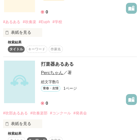
あと、部活のめんばーと、めっちゃ仲良くなるー！

0
#あるある
#吹奏楽
#Euph
#学校
吹部のみんなを、心から愛してる！！！

表紙を見る
検索結果
吹部あるある、ユーフォニウム編です！

タイトル
キーワード
作家名
打楽器あるある
ユーフォが好きすぎてあるある書いちゃいました！！

Percちゃん
／著
総文字数/1
作品を読む
1ページ
青春・友情
ユーフォ奏者の方、共感していただければ嬉しいです！

0
ユーフォ奏者でなくても、こんな感じなんだ～と思って読んで
#吹部あるある
#吹奏楽部
#コンクール
#発表会
いただけるとさらに嬉しいです！

表紙を見る
検索結果
未編集
注) これは私自身の体験なので当てはまらない可能性も多々あ