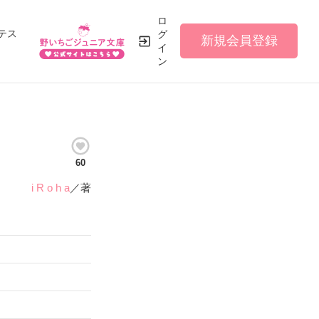
ロ
テス
グ
新規会員登録
イ
ン
60
i R o h a
／著