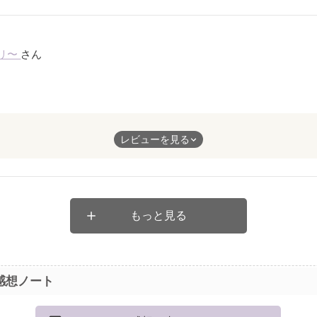
リ〜
さん
です！もう引退したんですが部活が恋しくて恋しくてたまりません
レビューを見る
聞けるので元気にしています。
、すごく共感できて読みながら何度も頷いていました。また吹奏楽
ください、応援しています。
もっと見る
感想ノート