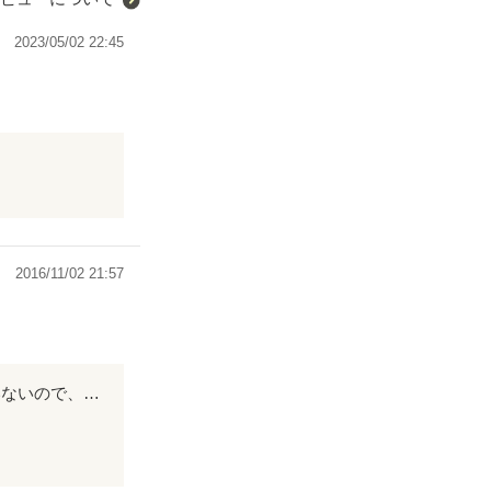
2023/05/02 22:45
2016/11/02 21:57
吹奏楽部でトランペットを吹いてます。 どれもあるあるで面白い！ 後輩がまだいないので、入ってきたらまた読み返したいなぁ〜と思いました！