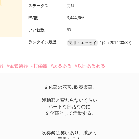
ステータス
完結
PV数
3,444,666
いいね数
60
ランクイン履歴
実用・エッセイ
1位（2014/03/30）
器
#金管楽器
#打楽器
#あるある
#吹部あるある
文化部の花形､吹奏楽部｡
運動部と変わらないくらい
ハードな部活なのに
文化部として活動する｡
吹奏楽は笑いあり、涙あり