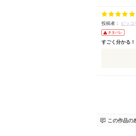
投稿者：
ピッコ
ネタバレ
すごく分かる！
私も吹奏楽部
楽器で状況を
あるあるネタ
作品を書いて
この作品の