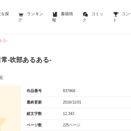
説を探
ランキン
書籍情
コミッ
コン
グ
報
ク
ト
ある-
常-吹部あるある-
完
作品番号
837968
最終更新
2016/11/01
総文字数
12,343
ページ数
225ページ