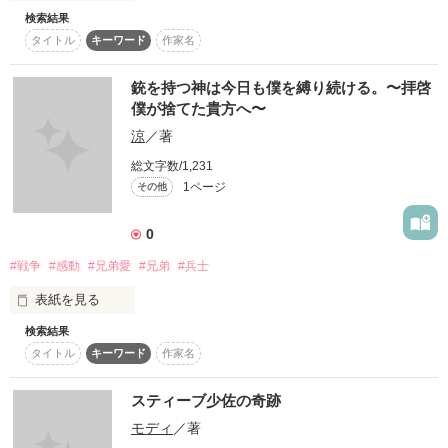
璃湖の兄。夕羅のことが好き。夕羅と幼馴染み

検索結果
ぼくのおねえちゃんは、いつも疲れた顔をしている。

★璃湖 りこ(14)

タイトル
キーワード
作家名
璃来の妹。夕羅のことをよく理解してる。少しお馬鹿？
おねえちゃん、わらってよ。

銃を持つ神は今日も僕を縛り続ける。〜拝啓
僕が捨てた貴方へ〜
作品を読む
涼
／著
ぼく、おねえちゃんの笑顔が見たい。

総文字数/1,231
1ページ
その他
おねえちゃんを……笑顔にしたいよ。

0
#戦争
#感動
#兄弟愛
#兄弟
#兵士
2020.8.19

絵本・童話ランキングで、1位に選ばせていただきました！

表紙を見る
皆さま、ありがとうございます！

検索結果
きっと初めまして。涼です。

タイトル
キーワード
作家名
これが初執筆なのできっとうまくいかなすぎる点ばかりだと存
じ上げます。どうか、最後まで読んでくださいませ…！

戦争は二度とあってはいけないことと教わりここまで生きてき
スティーブ少佐の奇跡
ました。原爆が降り、多くの人々、環境が破壊されてきたと。

作品を読む
モディ
／著
それを踏まえた上で、私は戦時ものの作品が大好きです。きっ