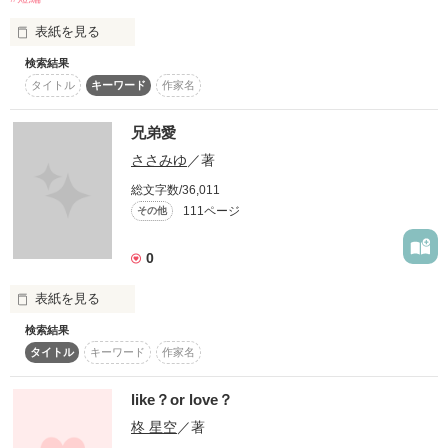
たまに出てくるふたりも

表紙を見る
･:*:･ﾟ'★,｡･:*:･ﾟ'☆･:

是非見守ってあげてください！

検索結果
中学２年小動物系女子

タイトル
キーワード
作家名
れおの禁断３作目！

椿 香織〔ﾂﾊﾞｷ ｶｵﾘ〕

兄弟愛
お兄ちゃんが好きだから……の続編!?

☆☆☆☆☆☆☆☆☆

ささみゆ
／著
と

お兄ちゃんが好きだから……を読んでからでも、これだけ読む
のも、それはあなたの自由です♪

総文字数/36,011
誹謗中傷お控えください

高校３年優しいお兄ちゃん

･:*:･ﾟ'★,｡･:*:･ﾟ'☆･:
111ページ
その他
・

本編同様

椿 咲斗〔ﾂﾊﾞｷ ｻｷﾄ〕

この作品は現在より

0
作品を読む
数年医療が発達しています

ご注意ください

表紙を見る
・

検索結果
作者は医療関係者ではありません

愛し合う兄妹の禁断の恋物語！

４人兄弟の末っ子のあたし

可笑しな点がありましたら

タイトル
キーワード
作家名
そこは感想ノートへどうぞ

like？or love？
･:*:･ﾟ'★,｡･:*:･ﾟ'☆･:

柊 星空
／著