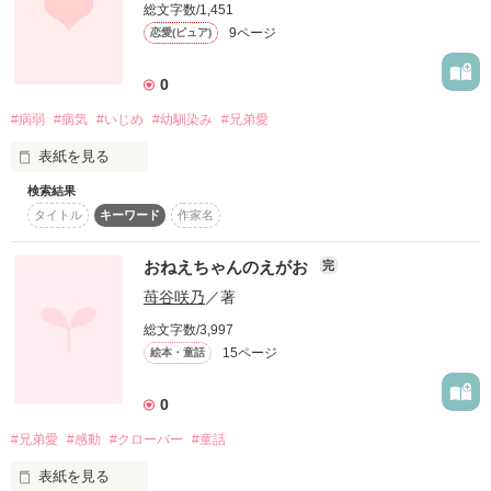
＊感想ノートの書き込み＊

コメ、in、ポチ

でも知らなかった

総文字数/1,451
9ページ
恋愛(ピュア)
必ずお返しします♪

ワルツ。様

0
もう１人兄弟がいただなんて…

･:*:･ﾟ'★,｡･:*:･ﾟ'☆･:

#病弱
#病気
#いじめ
#幼馴染み
#兄弟愛
ありがとうございます(´艸｀*)

本編10ページの短編です。

表紙を見る
―――

検索結果
どうも★ 柊星空(ひいらぎ せいら)と申します。初投稿ですっ★

タイトル
キーワード
作家名
誤字脱字など多いかもしれないです。

･:*:･ﾟ'★,｡･:*:･ﾟ'☆･:

※未成年の喫煙、飲酒は法律で禁じられています

おねえちゃんのえがお
完
☆-story-☆

苺谷咲乃
／著
好きって気づけたのもあなたのおかげ。

.*YUA*.様,*yu-papa*様，大宮心愛様,きぢどら様

こんな私を受け入れてくれてありがとう

作品を読む
総文字数/3,997
15ページ
絵本・童話
レビューありがとうございます♪
★夕羅 ゆうら(14) 

作品を読む
小さい頃から病弱。いじめにあってる。

0
★梓羅 あずら(26) 

夕羅の兄。 悠茉と幼馴染み

作品を読む
#兄弟愛
#感動
#クローバー
#童話
★雅緒 まお(26) 

夕羅の主治医。梓羅と幼馴染み

表紙を見る
★璃来 りく(14)
