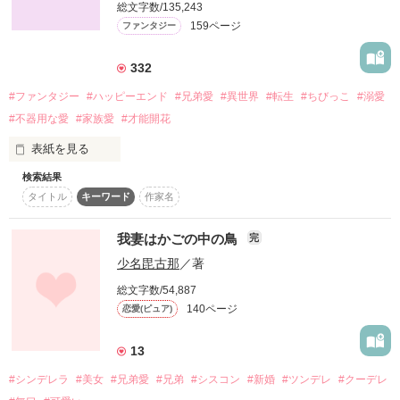
総文字数/135,243
詳しく検索
159ページ
ファンタジー
検索対象
332
タイトル
キーワード
作家名
表紙コメント
#ファンタジー
#ハッピーエンド
#兄弟愛
#異世界
#転生
#ちびっこ
#溺愛
あらすじ
#不器用な愛
#家族愛
#才能開花
表紙を見る
ジャンル
検索結果
過労により命を落とした主人公は、魔術師名家のちびっこ令息
タイトル
キーワード
作家名
アウルに転生した。

感想
しかし魔術が使えない無能だと両親から虐げられて、やがて家
を追い出されてしまう。

我妻はかごの中の鳥
完
ステータス
全て
完結
更新中
行く当てもなく途方に暮れるアウルだったが、そこを『血染め
少名毘古那
／著
の貴公子』と噂の青年クロウに拾われることになる。

非道で冷酷な領主と言われているクロウだったが、噂とは違っ
作品の長さ
長編
中編
短編
総文字数/54,887
て不器用に世話を焼いてくれて、アウルはクロウの元で元気い
140ページ
恋愛(ピュア)
っぱいに育っていく。

作品の長さについて
やがてその中で隠れていた才能にも気が付き、前世の知識を活
13
用して革命的な魔道具を作ったり、クロウの領地開拓を手伝っ
コンテスト
て領内の問題をあっさり解決したり、はたまた思いがけず伝説
#シンデレラ
#美女
#兄弟愛
#兄弟
#シスコン
#新婚
#ツンデレ
#クーデレ
の精霊と契約しちゃったり……

超短編で謎をしかけろ！100文字ミステリーコンテスト