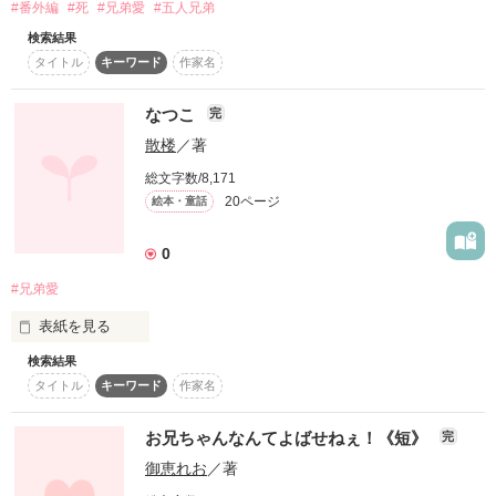
#番外編
#死
#兄弟愛
#五人兄弟
萌×樹

検索結果
タイトル
キーワード
作家名
第２章

なつこ
完
思いがけない再会！？

散楼
／著
そして親子愛？

総文字数/8,171
20ページ
絵本・童話
作品を読む
第３章

0
トラブルを生む女だって恋をする？

何故病弱男子と幼馴染を嫌う？

#兄弟愛
表紙を見る
黒岩×？

検索結果
兄妹って、いいよね。
タイトル
キーワード
作家名
第４章

お兄ちゃんなんてよばせねぇ！《短》
完
作品を読む
何故イケメン３兄弟は

御恵れお
／著
末の弟を大事にする？
