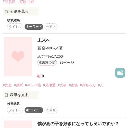
月が与えた 

#兄弟愛
#家族
#絆
表紙を見る
宿命だった……。

検索結果
タイトル
キーワード
作家名
お父さんは嫌い。

だってお母さんを捨てたから。

前世で兄妹だった２人。 

未来へ
蒼空-sou-
／著
私が大事なのは、お兄ちゃんだけだよ？
妹は当時の姿のまま

総文字数/17,250
生まれ変わって

39ページ
恋愛(その他)
作品を読む
現世を生きる……。 

0
兄はそんな妹の 

#先生
#禁断
#キャバ嬢
#兄弟愛
#大事
#家族
#赤ちゃん
#死
守護霊として 

表紙を見る
検索結果
現世に舞い戻る。

タイトル
キーワード
作家名
昼間は普通の高校生

僕があの子を好きになっても良いですか？
夜は訳ありキャバ嬢
