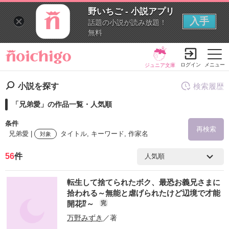
野いちご - 小説アプリ
入手
話題の小説が読み放題！
無料
ログイン
メニュー
ジュニア文庫
小説を探す
検索履歴
「兄弟愛」の作品一覧・人気順
条件
再検索
兄弟愛 |
タイトル, キーワード, 作家名
対象
56
件
検索ワード
転生して捨てられたボク、最恐お義兄さまに
を含む
拾われる～無能と虐げられたけど辺境で才能
開花⁉～
完
を除く
万野みずき
／著