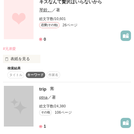
キスなんて贅沢はいらないから
鳳 亮

僕だけが、

おおどり まこと

琴鈴。
／著
アイツを守ってやれる

総文字数/10,601
26ページ
恋愛(その他)
作品を読む
唯一の存在なんだ。

スタート　2024.11

ゴール　　2025.1

0
#兄弟愛
表紙を見る
野いちご、ベリーズカフェ同時掲載
だって僕は

検索結果
苦い恋。

アイツの

タイトル
キーワード
作家名
作品を読む
叶わない恋。

守護霊なんだから……。

trip
完
お兄ちゃんのこと、好きだなんて思いたくなかった。

ptna
／著
こんな許されない片思い、したくなかった。

総文字数/24,380
106ページ
その他
それは 

1
作品を読む