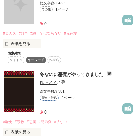
と当時の人々はたくさん苦しんだでしょう。戦時ものの作品は
総文字数/1,439
その苦しみを再現しつつ、人の温もり、冷たさを同時に表現で
1ページ
その他
きるのです。(少し惚気てしまいますが私の好きな人が戦争オタ
クっていうのも少々…)

0
長々と語ってしまいましたが最後にひとつ。

#毒ガス
#戦争
#殺してはならない
#兄弟愛
表紙を見る
作品を読む
検索結果
スティーブ少佐には秘密にしていた事があったが、それがとあ
タイトル
キーワード
作家名
る戦闘で解消され、世界のベクトルも変えてしまう。
冬なのに悪魔がやってきました
完
作品を読む
風上メイ
／著
総文字数/9,581
1ページ
歴史・時代
0
#歴史
#宗教
#悪魔
#兄弟愛
#切ない
表紙を見る