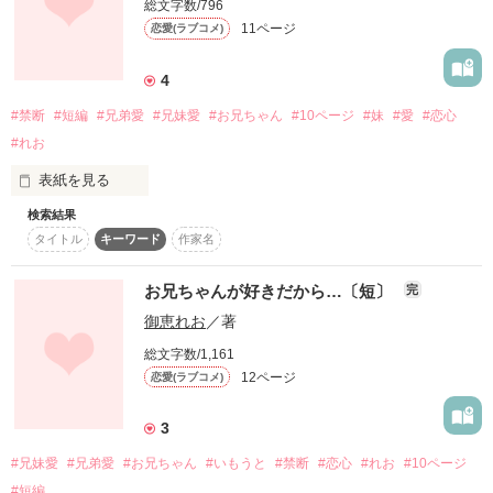
総文字数/796
そして

11ページ
恋愛(ラブコメ)
名前に込められた想いとは？

4
#禁断
#短編
#兄弟愛
#兄妹愛
#お兄ちゃん
#10ページ
#妹
#愛
#恋心
#れお
幼馴染同士の恋愛

親子愛

表紙を見る
家族愛

兄弟愛

検索結果
高校３年、椿家の長男

タイトル
キーワード
作家名
椿 咲斗《ﾂﾊﾞｷ ｻｷﾄ》

様々な“愛情”が詰まった

お兄ちゃんが好きだから…〔短〕
完
僕があの子を好きになっても良いですか？

と

anotherstory

御恵れお
／著
中学２年、小動物系、咲斗の妹

総文字数/1,161
12ページ
恋愛(ラブコメ)
椿 香織《ﾂﾊﾞｷ ｶｵﾘ》

白羽斗真

と

3
黒木美夜の周りの人物に

愛し合う兄弟の禁断の物語。

スポットライトを！

#兄妹愛
#兄弟愛
#お兄ちゃん
#いもうと
#禁断
#恋心
#れお
#10ページ
#短編