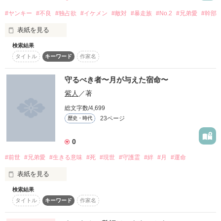
愛し合うのは、いけませんか？

#ヤンキー
#不良
#独占欲
#イケメン
#敵対
#暴走族
#No.2
#兄弟愛
#幹部
◇◇お知らせと謝罪◇◇

表紙を見る
まぁったく意味がわからないと思うので、

そんな世界は、いりません。

最後の最後の

検索結果
都内で有名な不良グループが集まる私立慶王高校。

【自己紹介】

そんな世界は、壊してやる。

タイトル
キーワード
作家名
から読んでもらっても構いません。

クラスの３分の２は不良がいるのが当たり前。

守るべき者〜月が与えた宿命〜
ＢＬかもです。

だって本当にジコマンなんです。

気分を害される可能性があります。

紫人
／著
閲覧は自己責任でお願いします。

その中で、遅刻・欠席・早退が日常茶飯事な

総文字数/4,699
瑠璃ちゅわんの可愛さに酔いしれろ！

23ページ
歴史・時代
17000PV突破！

喧嘩強い鳳亮くんも、同じクラスなんです。

本当にありがとうございます！

0
◇◇御礼◇◇

#前世
#兄弟愛
#生きる意味
#死
#現世
#守護霊
#絆
#月
#運命
ありがとうございます！

表紙を見る
面倒事に巻き込まれやすい鈍感ガール

作品を読む
希乃己さん

小鳥　陽羽

検索結果
僕には、妹がいる。

ことり ひう

タイトル
キーワード
作家名
×

【るりりんわーるど企画第一段】

面倒事に巻き込まれたくない気まぐれボーイ
