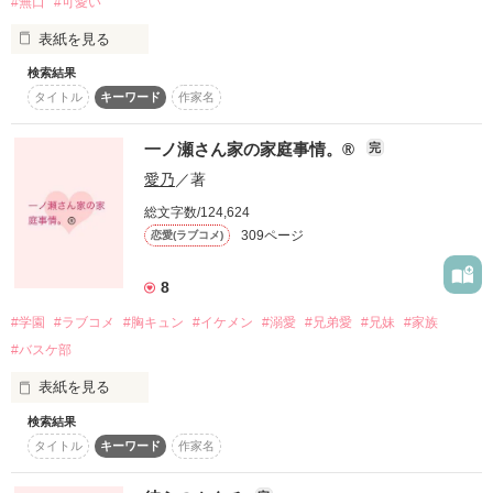
#無口
#可愛い
無能と虐げられて家族から見捨てられたアウルが、冷酷領主の
クロウと家族としての絆を育み、共に成長していくほっこりフ
復刻！夏の野いちごビギナーズ応援コンテスト～中・長編チ
表紙を見る
ャレンジ！～
ァンタジー。

検索結果
500文字の不気味なテスト、募集中。
俺の妻は駕籠の中の鳥だ。

※11/5 ベリーズファンタジー様より【書籍化】しました。
タイトル
キーワード
作家名
200文字でゾッ！こわい短編コンテスト
スターツ出版小説投稿サイト合同企画「1話からの長編大
一ノ瀬さん家の家庭事情。®️
完
作品を読む
賞」野いちご！会場
「ただいま」

愛乃
／著
そう言いながら扉を開けると。

その他の条件
動画あり
コミックあり
総文字数/124,624
309ページ
恋愛(ラブコメ)
「……」

8
#学園
#ラブコメ
#胸キュン
#イケメン
#溺愛
#兄弟愛
#兄妹
#家族
なにもいわずにぼんやりと、

#バスケ部
彼女は俺を迎えてくれる。

表紙を見る
検索結果
お騒がせ一家、再び。

「俺のこと好きだから？」

タイトル
キーワード
作家名
「……うるさい」
