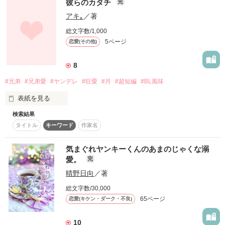
彼らのカタチ
完
アキ｡
／著
世にいうツンデレなのか

はたまたシャイなだけなのか。

総文字数/1,000
5ページ
恋愛(その他)
8
「…私には歌月がいる、もん」

#兄弟
#兄弟愛
#ヤンデレ
#狂愛
#月
#超短編
#BL風味
♥ドタバタホームラブコメディ♥

表紙を見る
自ら閉じ込められた彼女は、

検索結果
とてつもなくかわいい。

「ねぇ、お兄ちゃん。」

タイトル
キーワード
作家名
「どした？」

気まぐれヤンキーくんのあまのじゃくな溺
愛。
完
さいきん息詰まった私の、

晴野日向
／著
息抜き短編小説です。

「僕らは、おかしいんでしょうか」

作品を読む
総文字数/30,000
65ページ
恋愛(キケン・ダーク・不良)
瑠璃ちゃんを定期的に書かないと死んじゃうぅう…

兄弟が仲がいいのは、いいのに

10