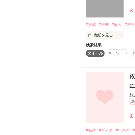
素敵なレビューありがと
※この作品は『チャリ
#探偵
#推理
#殺人
#密売
よかったら、ご一緒に楽
表紙を見る
検索結果
麻薬密売を暴くため

タイトル
キーワード
とある一家に潜入捜査

……それだけで終われば
どれだけ幸せだっただろ
依
に
クールな毒舌探偵

総
三雲紘哉(みくも ひろや)
恋
＆

特殊なフェチを持つ少女
閑田羽兎(かんだ わと)

#探偵
#ギャグ
#年の差
「どうしよ！人殺しちゃっ