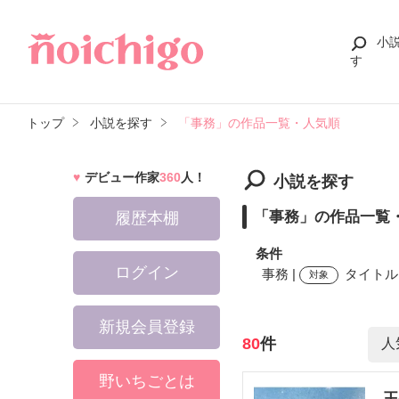
小
す
トップ
小説を探す
「事務」の作品一覧・人気順
デビュー作家
360
人！
小説を探す
「事務」の作品一覧
履歴本棚
条件
ログイン
事務 |
タイトル,
対象
新規会員登録
検索ワード
80
件
野いちごとは