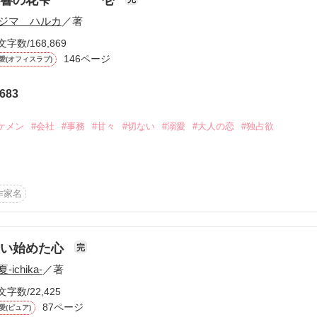
ジマ ハルカ
／著
文字数/168,869
146ページ
愛(オフィスラブ)
683
ーワード
作家名
表紙コメント
あらすじ
ケメン
#会社
#事務
#甘々
#切ない
#溺愛
#大人の恋
#独占欲
感想
に

作家名
って

更新中
舞い始めた心
完


-ichika-
／著
短編
文字数/22,425
作品の長さにつ
87ページ
愛(ピュア)