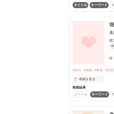
“不可能”

定時退勤後のケーキと。
タイトル
キーワード
の3文字はございません

仕事後のケーキだけを
「——ねえ、聞いた？
んですって」

そんな噂話を耳にした
依頼人の想うがまま

す。

なすがままに

美
その直後、公爵令嬢の
我らは問題を

てしまった。

総
解決させていただきます
そこから始まったのは
恋
事件の嘘を追っていた
く。
女豹と名高い所長に

凄腕と名高い迷探偵たち
#会社
#移動
#事務
#恋愛
表紙を見る
検索結果
２５年間、ひたすら真
ならなくなってしまった
彼らの織り成す

タイトル
キーワード
ドタバタ

そこは女性社員ならば泣
シリアル

時にラブあり

だけど私にとっては地獄
笑いアリの
