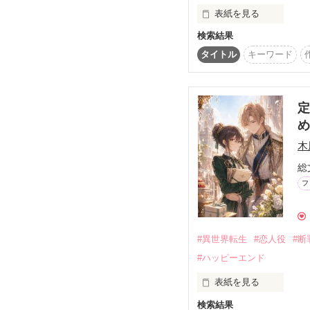
表紙を見る
１８０センチ

tanahashi Medical cente
検索結果
の救命医

こんにちは、

タイトル
キーワード
栗色のヘア、黒に青ライ
素敵なマドモワゼル

が目印

神崎探偵事務所へ

定
ようこそ！

め
木
総
我が探偵事務所にかかれ
恋愛・捜索・爆破に陰謀
フ
なんでもござれ

どんな難問も

#異世界転生
#恋人役
#断
解決してみせます！

#ハッピーエンド
表紙を見る
我が探偵事務所に

検索結果
この世界で最も大切な