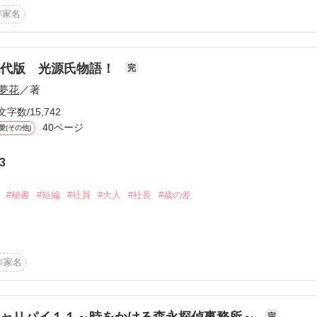


作家名
生きがいにしていた地味な書記官ミルフィ。

第二王子殿下が、婚約者のエリーン・ヴァンドール公爵令嬢と婚約破棄
瞬間、かつて別の世界で検察庁に勤める事務官として生きていたことを
現代版 光源氏物語！
完
夢花
／著
公開断罪で示された証拠に小さな違和感を覚え、思わず王太子の前で異
文字数/15,742


、宰相の不正を暴く調査と、王太子との恋人役。

40ページ
愛(その他)
はずが、気づけば定時退勤も、ケーキの時間も、恋心まで予定外に乱さ
3


作品を読む
#秘書
#短編
#社員
#大人
#社長
#歳の差
面目に地味に生きていたわたしはこの春、とんでもない所に部署移動し
。

作家名
いて喜ぶ、『秘書課』！

！

完