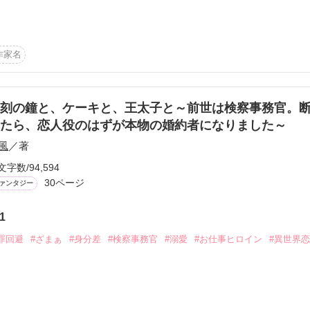
r

作家名
ンのスクラブ

刻の鐘と、ケーキと、王太子と～前世は検察事務官。
たら、恋人役のはずが本物の婚約者になりました～
作品を読む
風
／著
文字数/94,594
ば

30ページ


ァンタジー
1
罪回避
#ざまぁ
#身分差
#検察事務官
#溺愛
#お仕事ヒロイン
#異世界
ものはなにかと聞かれたら、私はためらわずに答える。
