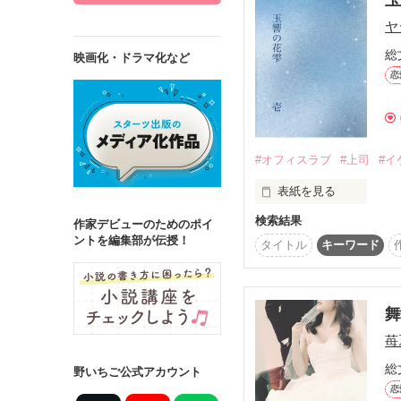
ヤ
総
映画化・ドラマ化など
恋
詳しく検索
検索対象
タイトル
キ
#オフィスラブ
#上司
#イ
ジャンル
表紙を見る
検索結果
作家デビューのためのポイ
ントを編集部が伝授！
ハッキリと振られた相手
タイトル
キーワード
もう一度恋に落ちること
ステータス
あるのだろうか‥‥

全て
完結
諦めたから前に進めてる
作品の長さ
苺夏
長編
中編
総
野いちご公式アカウント
伝えたから強くなれた

恋