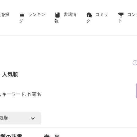
説を探
ランキン
書籍情
コミッ
コン
グ
報
ク
ト
・人気順
 キーワード, 作家名
玉響の花雫 壱
完