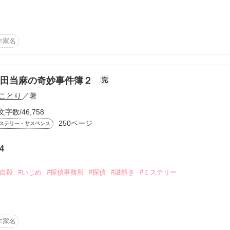
えない風貌をしている古びた探偵事務所。

作家名
決できるのか？

込む数々の依頼を解決していく変わった探偵がいる。

件～

森田当麻の奇妙事件簿２
完
ことり
／著
ールな性格のモテ男。

文字数/46,758
250ページ
ステリー・サスペンス
4
女

#自殺
#いじめ
#探偵事務所
#探偵
#謎解き
#ミステリー
ま)

！

子供のような探偵。スイーツ大好き。森田探偵社の社長で現代の明智小
作家名
ちしております。この俺がどんな依頼も解決しますよ？」
