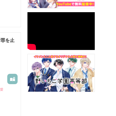
断罪を止
恋愛