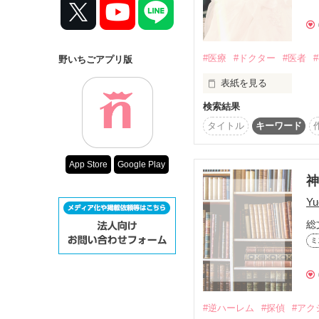
コンテスト
涙を流したから優しくな
超短編で謎をし
復刻！夏の野い
#医療
#ドクター
#医者
野いちごアプリ版
次もあなたのように

500文字の不気
心から大切と思える人と
表紙を見る
200文字でゾッ
検索結果
スターツ出版小
続編　『玉響の花霞』

こんにちは

タイトル
キーワード
ドクター小説も何話かに
その他の条件
7月15日0時スタート

なりましたっ( ｡ﾟДﾟ｡)

App Store
Google Play
動画あり
今回も趣味の一環です。
神
7/11 恋愛ランキング7
         ありがとうございます⭐︎

Y
－◆－◆－◆－◆－◆－
総
＊道場 蘭－michiba ran－
ミ
158センチ 事務職

エクボがチャームポイン
入院経験あり

#逆ハーレム
#探偵
#アク
＊棚橋龍人－tanahashi ry