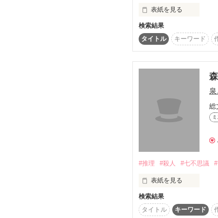
表紙を見る
「……は？」

検索結果
お世辞にも綺麗とは言
タイトル
キーワード
果たして二人は事件を解
この探偵事務所に舞い
～くしゃみから始まる事
この事務所の所長で、

＊

泉
自称イケメンで最高にク
総
単発ネタなので

織田 湊(おだ みなと)

ここから読んでも

ミ
十分お楽しみ頂けます

その助手、

＊

無愛想で口が悪い天才少
素敵レビュー

#推理
#殺人
#七不思議
森 茜(もり あかね)

表紙を見る
綺漓様

検索結果
森田　当麻(もりた　とう
ありがとうございました
自由奔放、自分勝手な
タイトル
キーワード
「いつでも依頼をお待
ばれている。

2012.07.13
