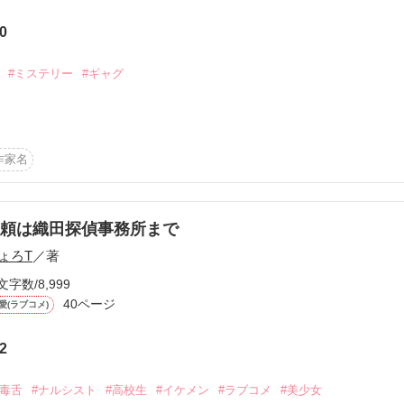
うございます！

0
パイ５～未来からの刺客～』とストーリーがリンクしている部分がありま
#ミステリー
#ギャグ
しんで頂ければ幸いです♪

作家名
作品を読む


うか

頼は織田探偵事務所まで
ょろT
／著
文字数/8,999


40ページ
愛(ラブコメ)


2
#毒舌
#ナルシスト
#高校生
#イケメン
#ラブコメ
#美少女
た!!」
