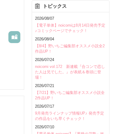
トピックス
を除く
2026/08/07
【電子単体】noicomiは8月14日発売予定
♪コミックページでチェック！
2026/08/04
【8/4】野いちご編集部オススメ小説全2
作品UP！
2026/07/24
noicomi vol.172 新連載『合コンで恋し
た人は兄でした。』が表紙＆巻頭に登
場！
2026/07/21
【7/21】野いちご編集部オススメ小説全
2作品UP！
2026/07/17
9月発売ラインナップ情報UP♪ 発売予定
の作品をいち早くチェック！
いて
2026/07/10
【電子単体 noicomi】『黒狼の花贄～妖