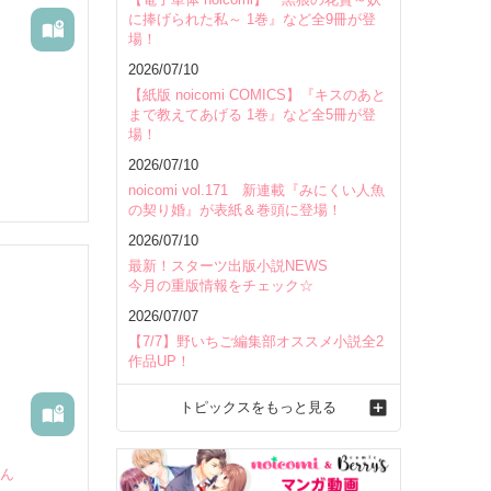
に捧げられた私～ 1巻』など全9冊が登
場！
2026/07/10
【紙版 noicomi COMICS】『キスのあと
まで教えてあげる 1巻』など全5冊が登
場！
2026/07/10
noicomi vol.171 新連載『みにくい人魚
の契り婚』が表紙＆巻頭に登場！
2026/07/10
最新！スターツ出版小説NEWS
今月の重版情報をチェック☆
2026/07/07
【7/7】野いちご編集部オススメ小説全2
作品UP！
トピックスをもっと見る
ゃん