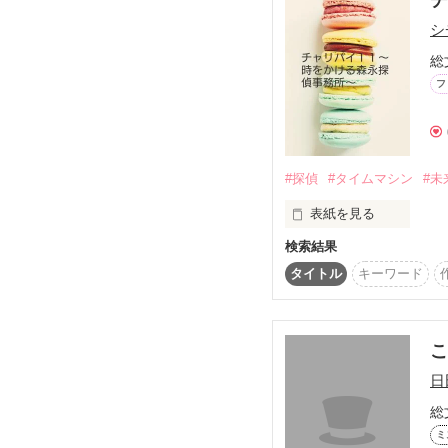
愉快な日常

シ
この部署移動の意味は
総
フ
少し覗いてみませんか？
ご依頼、心より

お待ちしております。

#探偵
#タイムマシン
#未
表紙を見る
検索結果
西暦２１００年…

タイトル
キーワード
未来は、意志を持つコン
ある日、シチローの所へ
『ＳＯＳ』のメールが届
日
◇KANARIA様

総
◇うさのじゅん様

ミ