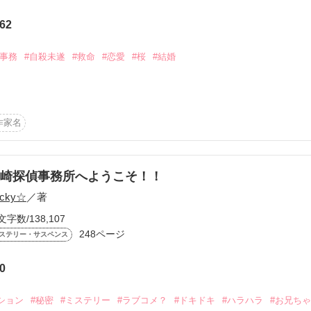
れた

62
かけろ！100文字ミステリーコンテスト
ちごビギナーズ応援コンテスト～中・長編チャレンジ！～
#事務
#自殺未遂
#救命
#恋愛
#桜
#結婚
味なテスト、募集中。
出会いたい

！こわい短編コンテスト
説投稿サイト合同企画「1話からの長編大賞」野いちご！会場
作家名


コミックあり


崎探偵事務所へようこそ！！
位、100万プレビュー

ucky☆
／著
◆－◆－

文字数/138,107
(25)

248ページ
ステリー・サスペンス
ト

0
作品を読む
ション
#秘密
#ミステリー
#ラブコメ？
#ドキドキ
#ハラハラ
#お兄ち
uuto－(35)
