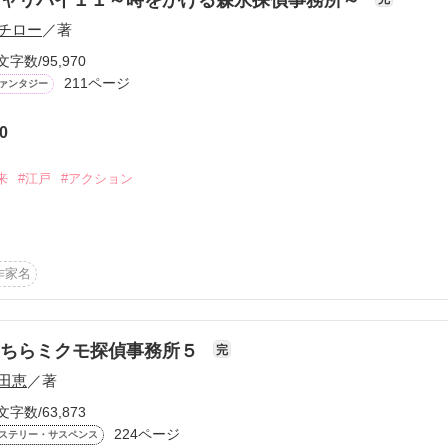
チャリパイ１１～時をかける森永探偵事務所～
チロー
／著
…！？
文字数/95,970
211ページ
ァンタジー


作品を読む
0
来
#江戸
#アクション
作品を読む
作家名
ピューター『mother』と人類の壮絶な戦いが繰り広げられていた。

と、その未来から

く…

こちらミクモ探偵事務所５
完
田恵
／著
文字数/63,873
224ページ
ステリー・サスペンス