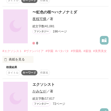
タイトル
キーワード
作家名
「今夜もお宝頂くぜ!!」

〜虹色の桜〜ハナノナミダ
月の光を浴びて黒いマントが翻る

夜桜可憐
／著
頬まですっぽりと白い仮面で覆われた顔

悪魔に攫われるハルを助けようとするエクソシストの一族の

総文字数/41,081
196ページ
ファンタジー
「おもしろそうじゃん。」

0
陰陽師一家の後継者人

#エクソシスト
#ヴァンパイア
#学園
#バタバタ
#学園島
#最強
#美男美女
リオ・アイスリー。しかし、ハルは・・・

「ボクは狐じゃなーいっ!!」

表紙を見る
「お前の願いはなんだ？」

検索結果
     『私立聖桜学園』

タイトル
キーワード
作家名
学園から入学招待状が届かなければ、入学が出来ない学校。

おまけに殀界(ようかい)からきたのは

エクソシスト
少年姿の剣士と狐妖怪!?

ある日、理事長の暇つぶしで転入してきた…

かみなが
／著
その少女の名は…天王寺花奏(てんのうじかなで)

『さよなら、リオ』
有名な、天王寺財閥の娘。

総文字数/17,617
〇+ﾟ怪盗キルア･音無翔〇+ﾟ

72ページ
ファンタジー
この、天王寺花奏が色々とやらかしちゃう物語です。やらかす
〇+ﾟ陰陽師･坂上玲哉〇+ﾟ
