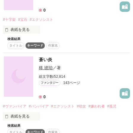
詳しく検索
0
検索対象
#十字架
#宝石
#エクソシスト
タイトル
キーワード
作家名
表紙コメント
表紙を見る
あらすじ
検索結果
教会で育ったcross（くろす）。

タイトル
キーワード
作家名
ジャンル
ある日、教会の十字架の宝石が盗まれた。

蒼い炎
crossは、教会にやって来たエクソシスト・マリア★エメラルド
感想
柊 琥珀
／著
（まりあすたーえめらるど）と共に、宝石を探す旅に出る。

総文字数/52,814
ステータス
全て
完結
更新中
143ページ
ファンタジー
そして、宝石を盗んだ犯人は、意外な人物で・・・・。

作品の長さ
長編
中編
短編
0
沢山の仲間と敵と出会う旅が今始まる！！！

#ヴァンパイア
#バンパイア
#エクソシスト
#幼女
#嫌われ者
#孤児
作品の長さについて
表紙を見る
コンテスト
検索結果
作品を読む
超短編で謎をしかけろ！100文字ミステリーコンテスト
タイトル
キーワード
作家名