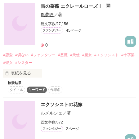
雷の薔薇 エクレールローズⅠ
完
妹に呪われた少年

風夢匠
／著
総文字数/27,156
それぞれが

45ページ
ファンタジー
作品を読む
苦しみ

0
傷付いた

#恋愛
#切ない
#ファンタジー
#悪魔
#天使
#魔女
#エクソシスト
#十字架
#聖女
#シスター
それでも

表紙を見る
無償の愛を人々にそそぐ。

検索結果
あなたのために…。

タイトル
キーワード
作家名
私は悪魔に魂を売った。

かのキリストのように
憎しみは消えなくて…。

エクソシストの花嫁
私は変わってしまった。

ルメルシェ
／著
あなたの瞳に写る私は…。

作品を読む
総文字数/872
今はどう写るのかな？

2ページ
ファンタジー
それでも止められない。
