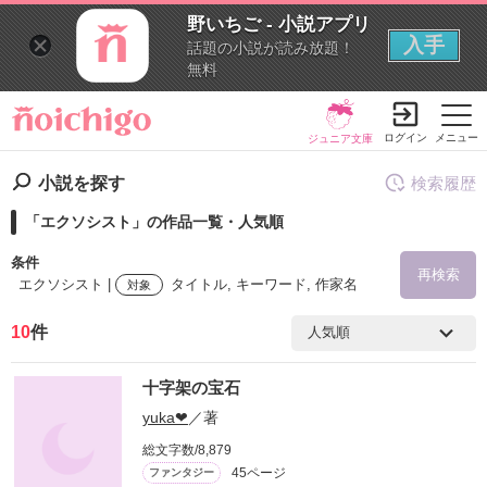
野いちご - 小説アプリ
入手
話題の小説が読み放題！
無料
ログイン
メニュー
ジュニア文庫
小説を探す
検索履歴
「エクソシスト」の作品一覧・人気順
条件
再検索
エクソシスト |
タイトル, キーワード, 作家名
対象
10
件
検索ワード
十字架の宝石
を含む
yuka❤
／著
総文字数/8,879
を除く
45ページ
ファンタジー