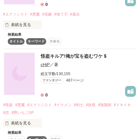
0
#エクソシスト
#悪魔
#花嫁
#捨て子
#過去
作品を読む
表紙を見る
検索結果
新月の日生まれ、神の加護が無く大悪魔のワイズマンに

タイトル
キーワード
作家名
怪盗キルア!俺が宝を盗むワケ＄
cHiP
／著
総文字数/130,155
愛された女性ハル・ヴェルディ。18歳の誕生日のその日

467ページ
ファンタジー
0
#怪盗
#悪魔
#エクソシスト
#イケメン
#剣士
#妖怪
#陰陽師
#ドキドキ
#恋
#野いちごGP
ハルは、魔界に攫わられる・・・

表紙を見る
検索結果