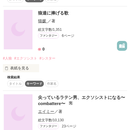
１人。彷徨っていた。

復刻！夏の野いちごビギナーズ応援コンテスト～中・長編チ
ャレンジ！～
狼達に捧げる歌
ここがどこかも分からないまま、言いようのない苦しみに襲わ
500文字の不気味なテスト、募集中。
猫媛
／著
れていた。

200文字でゾッ！こわい短編コンテスト
総文字数/1,351
そこが、とても危険な場所とも知らずに。

6ページ
ファンタジー
スターツ出版小説投稿サイト合同企画「1話からの長編大
賞」野いちご！会場
0
そんな私を、あなたが助けてくれた。

その他の条件
動画あり
コミックあり
#人狼
#エクソシスト
#シスター
赤い瞳の、あなたが。

表紙を見る
それがどれだけ危険であるかも知らずに。

検索結果
教会から派遣されたエクソシスト･シスターと人狼達の物語。 
タイトル
キーワード
作家名
『蒼い炎』

尖っているラテン男、エクソシストになる〜
作品を読む
combattere〜
完
エイミー
／著
作品を読む
総文字数/10,130
23ページ
ファンタジー