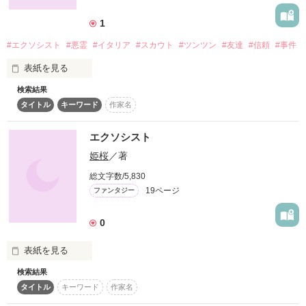
1
#エクソシスト
#悪霊
#イタリア
#スカウト
#ツンツン
#友達
#信頼
#事件
表紙を見る
検索結果
この世界は、「普通」じゃなきゃやってられないんだ。誰かが
タイトル
キーワード
作家名
作った「普通」の枠に収まらなければ、待ち受けているのは地
獄の日々だけ。

エクソシスト
「この嘘吐き！」

姫桜
／著
「化け物！」

総文字数/5,830
19ページ
ファンタジー
「お前なんかあっちに行け！」

0
だから、俺はもう誰も信用しないって決めた。ずっと独りで生
きてくって決めた。なのに……。

表紙を見る
何でこうなったんだよ！？

検索結果
エクソシスト…

タイトル
キーワード
作家名
それは神に呪われた天使たち

自ら呪いにかかった少女
