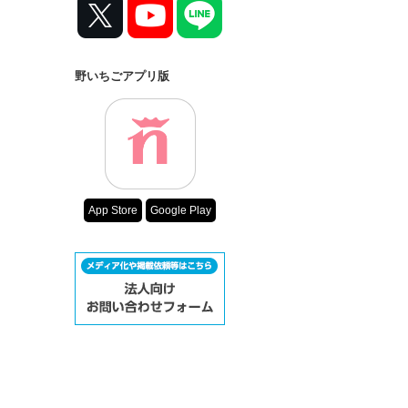
コンテスト
超短編で謎をし
復刻！夏の野い
野いちごアプリ版
500文字の不気
200文字でゾッ
この2人が最強
スターツ出版小
その他の条件
App Store
Google Play
動画あり