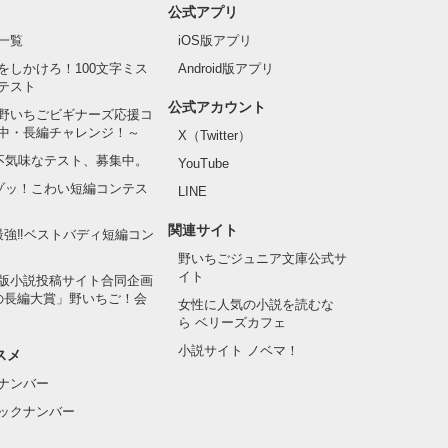
公式アプリ
一覧
iOS版アプリ
をしかけろ！100文字ミス
Android版アプリ
テスト
公式アカウント
野いちごビギナーズ応援コ
中・長編チャレンジ！～
X（Twitter）
の不気味なテスト、募集中。
YouTube
でゾッ！こわい短編コンテス
LINE
関連サイト
最強‼ベストバディ短編コン
野いちごジュニア文庫公式サ
イト
版小説投稿サイト合同企画
の長編大賞」野いちご！会
女性に人気の小説を読むな
ら ベリーズカフェ
小説サイト ノベマ！
スメ
ナンバー
ックナンバー