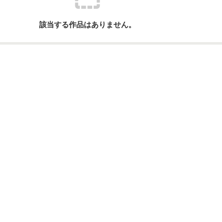
該当する作品はありません。
ーワード
作家名
表紙コメント
あらすじ
感想
更新中
短編
作品の長さにつ