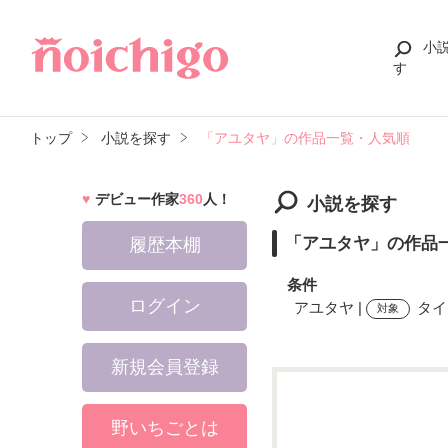
小
す
トップ
小説を探す
「アユタヤ」の作品一覧・人気順
デビュー作家
360
人！
小説を探す
「アユタヤ」の作品
履歴本棚
条件
ログイン
アユタヤ |
タイ
対象
新規会員登録
検索ワード
野いちごとは