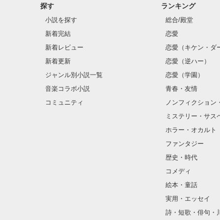
探す
ランキング
小説を探す
総合/殿堂
新着完結
恋愛
新着レビュー
恋愛（キケン・ダ
新着更新
恋愛（逆ハー）
ジャンル別小説一覧
恋愛（学園）
音楽コラボ小説
青春・友情
コミュニティ
ノンフィクション
ミステリー・サス
ホラー・オカルト
ファンタジー
歴史・時代
コメディ
絵本・童話
実用・エッセイ
詩・短歌・俳句・