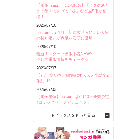
【紙版 noicomi COMICS】『キスのあと
まで教えてあげる 1巻』など全5冊が登
場！
2026/07/10
noicomi vol.171 新連載『みにくい人魚
の契り婚』が表紙＆巻頭に登場！
2026/07/10
最新！スターツ出版小説NEWS
今月の重版情報をチェック☆
2026/07/07
【7/7】野いちご編集部オススメ小説全2
作品UP！
2026/07/03
【電子単体】noicomiは7月10日発売予定
♪コミックページでチェック！
トピックスをもっと見る