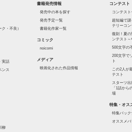
書籍発売情報
コンテスト
発売中の本を探す
コンテスト
発売予定一覧
超短編で謎
テリーコン
ーク・不良）
書籍化作家一覧
復刻！夏の
ンテスト～
コミック
500文字
noicomi
200文字
メディア
ト
・実話
映画化された作品情報
この2人が
ペンス
テスト
スターツ出
「1話から
場
特集・オス
特集バック
オススメバ
川柳