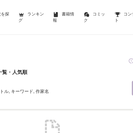
説を探
ランキン
書籍情
コミッ
コン
グ
報
ク
ト
一覧・人気順
トル, キーワード, 作家名