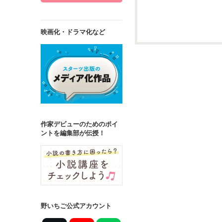
映画化・ドラマ化など
詳しく検索
検索対象
タイトル
キ
ジャンル
作家デビューのためのポイ
ントを編集部が伝授！
ステータス
全て
完結
作品の長さ
長編
中編
野いちご公式アカウント