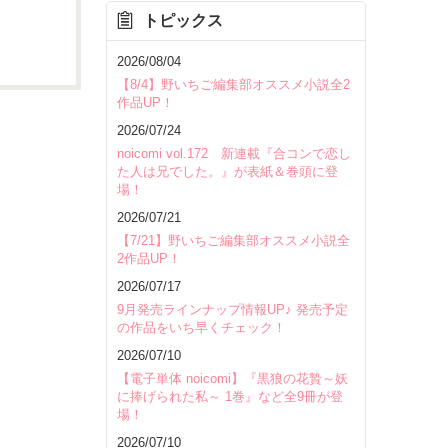
トピックス
を除く
2026/08/04
【8/4】野いちご編集部オススメ小説全2
作品UP！
2026/07/24
noicomi vol.172 新連載『合コンで恋し
た人は兄でした。』が表紙＆巻頭に登
場！
2026/07/21
【7/21】野いちご編集部オススメ小説全
2作品UP！
2026/07/17
9月発売ラインナップ情報UP♪ 発売予定
の作品をいち早くチェック！
2026/07/10
【電子単体 noicomi】『黒狼の花贄～妖
に捧げられた私～ 1巻』など全9冊が登
場！
いて
2026/07/10