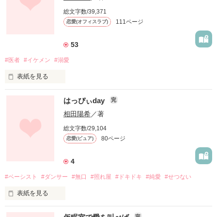
　　服部隼人(32歳)

「とっととそんな指輪はずしちまえ！」

総文字数/39,371
111ページ
恋愛(オフィスラブ)
傷心の私につけこんで、ぐいぐい迫ってきたのは三年前に転勤
外科の仮眠室で好きな人の名前を唱えると両想いになれる。

してきた上司でした。
女性スタッフの間に広まる噂話にこっそり入りこんで口にした
53
らなんと誰もいないと思っていた仮眠室に人がいて！？

#医者
#イケメン
#溺愛
作品を読む
＊キミの運命の人は俺じゃないの佐久間先生が長田先生にプロ
表紙を見る
ポーズした直後からのお話です。

これだけでも楽しんでいただけるかと思います。

K大学病院勤務小児科医師

はっぴぃday
完
　坂口渉(さかぐちわたる)28歳

相田陽希
／著
 少したれ目で見た目の雰囲気にあわせた爽やかで優しい王子様
＊レビューありがとうございます(*^-^*)

総文字数/29,104
スマイル……小児科医師として子供や母親受けのいい作られた
　　すう！！樣

80ページ
恋愛(ピュア)
俺。

そんな職業的に作った俺にふわりと微笑まれ頬を染める女たち
4
に内心嫌気がさしている。

#ベーシスト
#ダンサー
#無口
#照れ屋
#ドキドキ
#純愛
#せつない
作品を読む
＊ファン様限定公開を一般公開にかえさせていただきます＊

表紙を見る
多くの皆様、ファン登録してくださりどうもありがとうござい
ます。

完