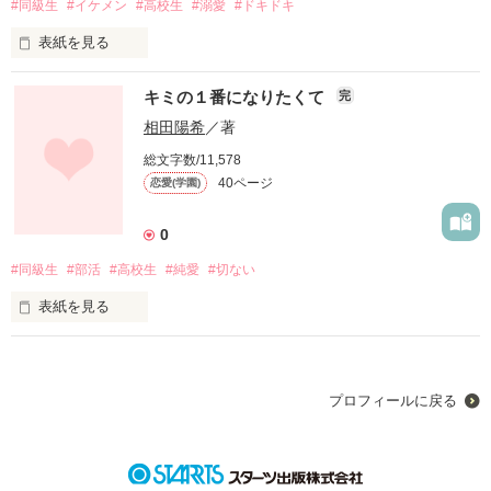
#同級生
#イケメン
#高校生
#溺愛
#ドキドキ
表紙を見る
キミの１番になりたくて
完
「なんかアンタから甘くて美味しそうな匂いがする…｣

作品を読む
「ひゃっ！！なっなにするの変態！！｣

相田陽希
／著
ペロリと私の手を掴んで舐めるエロいイケメン

総文字数/11,578
40ページ
恋愛(学園)
隣の席の転校生…晒名虎太朗(さらしなこたろう)

男が苦手な河野葵(かわのあおい)

0
#同級生
#部活
#高校生
#純愛
#切ない
毎日私、振り回されてます！！
表紙を見る
作品を読む
入学式の日、ひとめぼれした女の子は、親友に恋をしていた。

バスケだって、恋愛だって、俺はいつだって２番手だ。

プロフィールに戻る
だけどキミだけは……俺はキミの１番になりたい…
