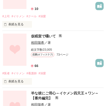
片瀬柊斗(かたせしゅうと)28歳

美ちゃんのお話です。

【あまい･甘い･あま～い彼に捕らわれて】の颯馬の双子の妹で
残業で帰宅が遅くなったある日、社員駐車場でパンクした車の
10
タイヤ交換を手伝ってくれ蓮司に明莉は一目惚れした。

高校からの同級生の私たちは二十歳から同棲している。

#上司
#イケメン
#クール
#溺愛
私と一緒にいてくれるのは愛情じゃなくて同情なのかな…？

「 男に囲まれてちやほやされてる女に興味ない｣

表紙を見る
作品を読む
「うざいから俺のまわりをチョロチョロするな｣

＊＊【不機嫌な彼と恋のマジックドライビング】の明莉と蓮司
「俺のこと待っていてほしい。

仮眠室で囁いて
の会社の先輩"片瀬さん"のお話です。
完
戻ってきたら結婚しよう」

優しかったはずなのに、近づけば近づくほど不機嫌な彼の顔し
相田陽希
／著
か見れなくて…。

海外転勤でアメリカに旅立つ前に送られた指輪を大事に身に付
総文字数/23,005
け、黙って待ち続けて三年。

作品を読む
＊＊＊

73ページ
恋愛(オフィスラブ)
「危なっかしくてほっとけねぇ…｣

戻ってきた彼は常務の娘と婚約していた。

66
「 俺の隣に黙ってひっついてろ｣

#医者
#イケメン
#看護師
#溺愛
長谷川あすか28歳

いつしか不機嫌な彼は、二人になると私をいつも甘やかしはじ
ミズホコーポレーション第一営業部

め、私のドキドキがとまらない…。

表紙を見る
　　　　　×

K大学病院脳外科看護師

羊な彼にご用心～イケメン四天王＋ワン～
　　高橋麻美(28歳)

渡瀬慎太郎32歳

【番外編完】
完
作品を読む
ミスボコーポレーション第一営業部課長

K大学病院脳外科医師

相田陽希
／著