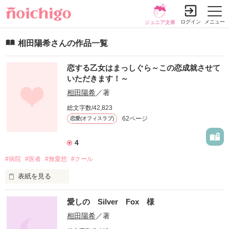
ログイン
メニュー
ジュニア文庫
相田陽希さんの作品一覧
恋する乙女はまっしぐら～この恋成就させて
いただきます！～
相田陽希
／著
総文字数/42,823
62ページ
恋愛(オフィスラブ)
4
#病院
#医者
#無愛想
#クール
表紙を見る
「沖田先生、好きです！

愛しの Silver Fox 様
私と結婚を前提に付き合って下さい！！お願いします！」

相田陽希
／著
「はぁ！？
