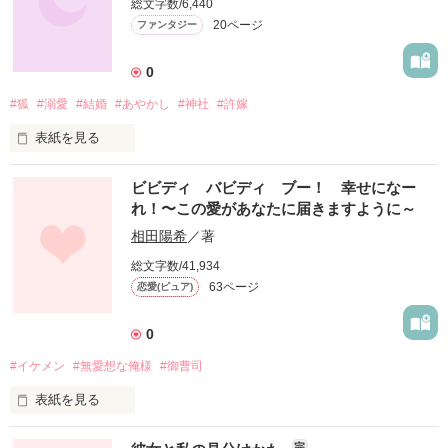
総文字数/6,440
お前ふざけてるのか？なんで俺がお前と結婚するんだよ！それ
20ページ
ファンタジー
以前に付き合うことも当然却下だ！！いいか、俺に近づくな！
付きまとうな！視界にはいるな！」

0
#狐
#溺愛
#結婚
#あやかし
#神社
#許嫁
本多真琴  29歳

    晒名総合病院栄養士&調理師

表紙を見る
数百年に一度、多々羅ヶ峰神社を継ぐ家系には、身体にお狐様
　　　　　×××

ビビディ バビディ ブー！ 幸せになー
の足跡のアザがある娘が生まれる。

れ！〜この愛があなたに届きますように～
そのアザは、神社に奉られているお狐様に嫁入りする証。

沖田直紀　32歳

相田陽希
／著
　晒名総合病院外科医

そんな古くからある言い伝え…。

総文字数/41,934
63ページ
恋愛(ピュア)
迷信だと思っていた…。

病院でも有名な無愛想で能面みたいな男に恋をしている。この
人は絶対に私の運命の人！！

山の中の小さな古びた祠の前で私は彼に出逢った。

押しに押しまくっていたある日、ひょんなことから偽の恋人
0
に！？

銀狐の〈珀〉。

#イケメン
#無愛想な俺様
#御曹司
このチャンス逃すわけにはいきません！この恋必ず成就させて
表紙を見る
彼に見いられてアザがつけられた。

頂きます！！
道を聞かれたり、頼まれごとをされたり、昔からよく知らない
珀の嫁となる証を…
完