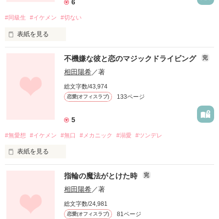
6
作品を読む
#同級生
#イケメン
#切ない
双子の兄･颯馬は幼馴染みの杏ちゃんを追い続け結婚したの
作品を読む
に、私にはいまだにそんな運命の相手が見つからない…。

表紙を見る
晒名愛美(さらしなまなみ)28歳

　K大学病院救命救急勤務

不機嫌な彼と恋のマジックドライビング
完
　「俺とホテル行こうよ｣

挨拶のように女の子たちにさらりと言う彼の口癖。

相田陽希
／著
　　　　　×

総文字数/43,974
ついていくかいかないかは女の子次第…。

佐久間大翔(さくまはると)30歳

133ページ
恋愛(オフィスラブ)
　K 大学病院救命救急勤務

「ご飯ばっかり食べてるとたまにはラーメン食べたくなるだ
ろ？｣

5
　　　　　×

浮気な彼はそんな風に周りの人に笑って言うけど……

#無愛想
#イケメン
#無口
#メカニック
#溺愛
#ツンデレ
尾作陽翔(おざくはると)30歳

ご飯なんて全然食べてないよね…？

　目黒消防署勤務

表紙を見る
蓮見明莉(はすみあかり)24歳

指輪の魔法がとけた時
私の運命の相手、あま～い彼氏はいったいどっちの"はると" な
完
高山夏生(たかやまなつき)28歳

の！？

　　　　　×

相田陽希
／著
　　　　×

＊K大学病院シリーズ。

総文字数/24,981
香田蓮司(こうだれんじ)26歳

【あまい･甘い･あま～い香りに誘われて】の晒名夫妻の娘･愛
81ページ
恋愛(オフィスラブ)