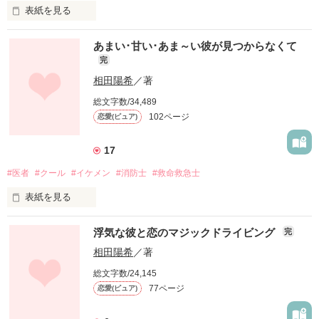
表紙を見る
「俺たちにはのんびり付き合ってる時間なんて必要ないんだ
　　香田蓮司＆明莉の新婚生活に片瀬さんが乱入してきた！？

よ。

あまい･甘い･あま～い彼が見つからなくて
俺は朝陽とすぐに結婚がしたいんだ｣

完
不機嫌オーラ全開の蓮司に、新入社員や転勤してきた蓮司の同
期、高校時代の元カノ…結婚したはずなのに妻の存在を無視し
相田陽希
／著
「……女心がわからない強引な男なんて絶対に好きになれない
て迫る女たちに明莉はイライラ。

し結婚なんて出来ません！！｣

総文字数/34,489
102ページ
恋愛(ピュア)
「そんなに俺が信用できないならもう一緒には暮らせない」

「大丈夫。俺たち必ず上手くいくし朝陽はすぐに俺のこと好き
になる。じゃあ、しかたないからとりあえずデートしてホテル
「片瀬さんにばっかり頼って俺は明莉にとってどんな存在なん
行こう？

17
だ？」

#医者
#クール
#イケメン
#消防士
#救命救急士
俺のことじっくり教えてやるよ｣

「最近の蓮司、全然優しくないから…」

表紙を見る
「はぁ！？けっこうです！！！｣

どんどんヒートアップしていく夫婦喧嘩に新婚のはずなのにま
たった一人の運命の相手。

さかの離婚の危機！？

YAMASE を退職して稼業を継いでから、強引で俺様なタイガー
浮気な彼と恋のマジックドライビング
完
モータースの常連客に毎日口説かれています。

一途に恋して大恋愛の末に結婚した両親に、小さい頃から何度
相田陽希
／著
も両親の素敵な恋物語を聞かされて私たちは育った。

＊＊＊【不機嫌な彼と恋のマジックドライビング】の続編で
【＊続＊不機嫌な彼と恋のマジックドライビング】ランキング
総文字数/24,145
す。
入りどうもありがとうございます！

77ページ
恋愛(ピュア)
まるで恋愛小説や漫画みたいな素敵な恋愛。

皆様に感謝の思いを込めまして、二人の仲を拗らせさせた美人
な同期、佐藤朝陽のサイドストーリーです。
私もそんな恋がしたいって子供の頃から憧れてた。
