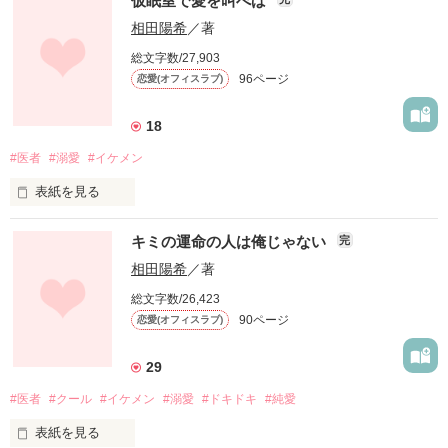
仮眠室で愛を叫べば
　佐倉悠希(さくらゆうき)27歳

すう！！樣リクエストありがとうございます！

相田陽希
／著
昼間はカフェでアルバイト。

K大学病院シリーズ

総文字数/27,903
本職はベリーダンサー。

坂口先生の恋愛と他の先生たちのおまけのストーリーを皆様に
96ページ
恋愛(オフィスラブ)
楽しんでいだければと思います。
　　　　　×

18
　白崎大翔(しろさきやまと)28歳

作品を読む
#医者
#溺愛
#イケメン
無口で照れ屋なベーシスト。

表紙を見る
昼間はナチュラルメイクで笑顔の可愛いカフェの看板娘だが、
夜になるとバッチリメイクで妖艶に舞うベリーダンサー
K大学病院口腔外科勤務歯科衛生士

SAKURA。

キミの運命の人は俺じゃない
完
　岡本恵(23歳)

とある大好きなバンドのライブで二人は出会った。

相田陽希
／著
K大学病院放射線科勤務放射線技師

昼間の佐倉と夜のSAKURA。

総文字数/26,423
宮前圭吾(28歳) 

二人の『さくら』に惹かれ、翻弄される大翔。そんな二人のお
90ページ
恋愛(オフィスラブ)
話です。

学生時代、佐久間先生の一夜限りの一人に含まれた恵は、彼に
29
近づくために大学病院に就職するも失恋する。

#医者
#クール
#イケメン
#溺愛
#ドキドキ
#純愛
自分の気持ちを知られたくなくて宮前先生狙いだと口にしたら
宮前先生に気に入られてしまい…。

表紙を見る
作品を読む