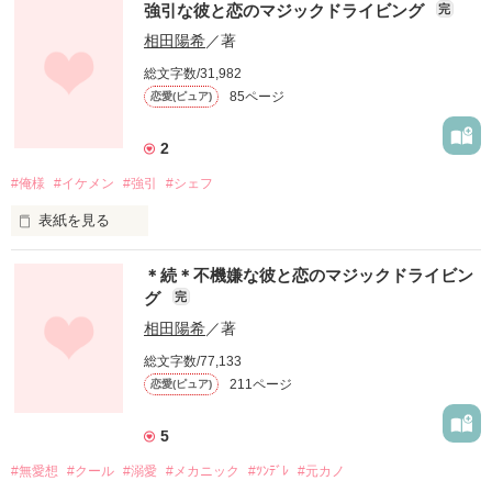
強引な彼と恋のマジックドライビング
完
“ビビディ.バビディ.ブー！”

憧れの彼が入れ替わっている私に甘く囁く。

★執筆一周年記念★

相田陽希
／著
偶然出会った彼の恋人役から始まった私達の関係。

だけどそれは私にではなく美月に囁く甘い言葉。

総文字数/31,982
はじめは自分勝手で無愛想なこの人が大嫌いだったけれどいつ
ファン様限定

85ページ
恋愛(ピュア)
の間にか私の心はあなたでいっぱいになっていた。

けっして私に向けられている言葉じゃない…。

サイドストーリーです
ねぇ誰か…彼と釣り合うように、隣に並ぶ勇気がもてる魔法を
2
私にかけて下さい…。

藤咲菜月(ふじさきなつき) N女子高2年

#俺様
#イケメン
#強引
#シェフ
作品を読む
"ビビディ.バビディ.ブー！

　　　　×

表紙を見る
服部祥平(はっとりしょうへい) T高２年

　佐藤朝陽(さとうあさひ)30歳

＊続＊不機嫌な彼と恋のマジックドライビン
　　　タイガーモータース整備士

グ
完
作品を読む
＊どこかで聞き覚えのある名字…

　　　　　×　

相田陽希
／著
そう、服部Jr. と双子の姉妹の恋のお話です。

総文字数/77,133
　新田柚月(にったゆづき)35歳

211ページ
恋愛(ピュア)
　　Chaoyangオーナーシェ
フ　　　　　　　　　　　　　　　　　　　　　　　　　　　
　　　　　　　　「朝陽、俺と結婚しろよ｣

5
作品を読む
「なんで付き合ってもいない人と結婚しなくちゃいけないんで
#無愛想
#クール
#溺愛
#メカニック
#ﾂﾝﾃﾞﾚ
#元カノ
すか！？｣
