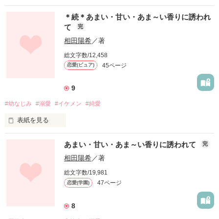
長田亜沙美(ながたあさみ)

【キミの運命の人は俺じゃない】

＊続＊あまい・甘い・あま～い香りに誘われ
K大学病院口腔外科勤務歯科医

の登場人物『恵ちゃん』のお話です。

て
完
佐久間湊(さくまみなと)

相田陽希
／著
K大学病院勤務外科医

総文字数/12,458
作品を読む
45ページ
恋愛(ピュア)
さばさばした男まさりの性格で、遊んでいるように誤解されて
しまうが、ロマンチックな恋愛を夢見る乙女で奥手な亜沙美。

はじめてなのに中学からの親友葵の結婚式に出席していたクー
9
ルなイケメン湊と一夜をともにしてしまう。

２度と会うことかないと思っていたのに再び勤務先で再会
#幼なじみ
#溺愛
#イケメン
#純愛
し！？

表紙を見る
＊続＊あまい・甘い・あま～い香りに誘われてに登場する亜沙
 【 あまい・甘い・あま～い香りに誘われて】の続編です。

美と湊のお話です。
あまい・甘い・あま～い香りに誘われて
完
女子大に進学した葵と医大に進学した虎太朗。二人は４月吉日
相田陽希
／著
婚約しました！

総文字数/19,981
作品を読む
医大生の虎太朗はモテモテで気がきではない葵と、両親との約
47ページ
恋愛(学園)
束で葵に手が出せずもんもんとしている虎太朗。

10年後、二人は無事にゴールインするのでしょうか？

8
あまくてエロい一途なイケメン虎太朗と葵のお話です。
