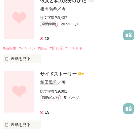
彼女と私の見分けかた
人から声をかけられた。

作品を読む
相田陽希
／著
お人好しで嫌と言えない性格をいまほど後悔したことはない。

総文字数/85,437
作品を読む
207ページ
恋愛(学園)
小谷朋葉（こたにともは）28歳

庭師

18
　　　　　×　　　　　　　　　

#高校生
#イケメン
#部活
#照れ屋
#ドキドキ
迫田大知（さこたたいち）33歳

表紙を見る
株式会社SAkOTAリゾート副社長

毎朝通学電車でみかける背の高い彼が私は好きだ。

サイドストーリー
「お見合いの時だけ恋人のふりをする約束でしたよね？」

「…なぁ、藤咲ってここホクロなんてあったっけ？｣

相田陽希
／著
「…そのつもりだったんだか…。

総文字数/19,001
「っ！｣

状況が変わった。このまま俺と結婚して妻のふりをしてく
51ページ
恋愛(ピュア)
れ！」

のばされた手が私の頬をさらりと撫でる。

19
「はぁ！？何言ってるの！？そんなことできるわけないでし
「…真っ赤。可愛い｣

ょ！」

表紙を見る
双子の美月と入れ替わってそれぞれの学校に行った隣の席に…
子供のころからおとぎ話のような素敵な恋愛を夢見てきた。幸
毎朝見つめていた彼がいた。

せになれる魔法の言葉。

＊＊＊＊＊＊＊＊
