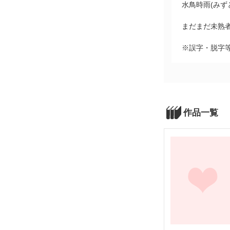
水鳥時雨(みず
まだまだ未熟
※誤字・脱字
作品一覧