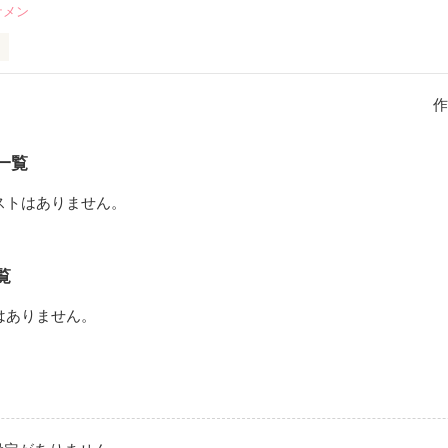
ケメン
作
が好きでたまらない。

一覧
ストはありません。
ずみ さく）

覧
 さつき）

はありません。
作品を読む