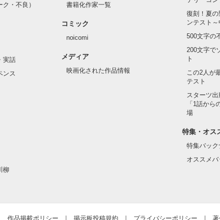
ーク・不良）
書籍化作家一覧
復刻！夏の
ンテスト～
コミック
500文字
noicomi
200文字
メディア
ト
・実話
映画化された作品情報
この2人が
ペンス
テスト
スターツ出
「1話から
場
特集・オス
特集バック
オススメバ
川柳
作品掲載ポリシー
掲示板投稿規約
プライバシーポリシー
著