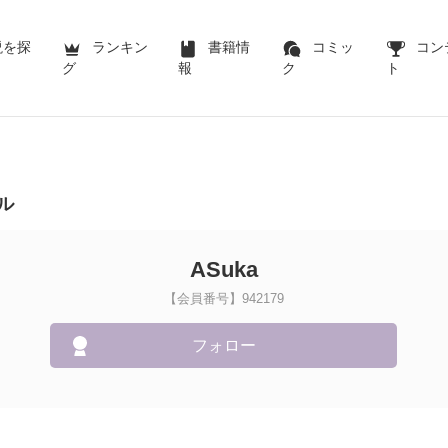
説を探
ランキン
書籍情
コミッ
コン
グ
報
ク
ト
ル
ASuka
【会員番号】942179
フォロー