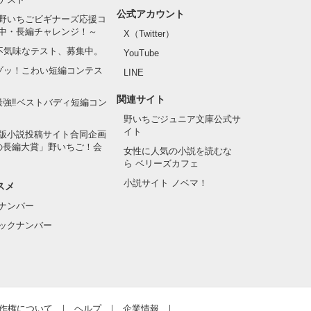
公式アカウント
野いちごビギナーズ応援コ
中・長編チャレンジ！～
X（Twitter）
の不気味なテスト、募集中。
YouTube
でゾッ！こわい短編コンテス
LINE
関連サイト
最強‼ベストバディ短編コン
野いちごジュニア文庫公式サ
イト
版小説投稿サイト合同企画
の長編大賞」野いちご！会
女性に人気の小説を読むな
ら ベリーズカフェ
小説サイト ノベマ！
スメ
ナンバー
ックナンバー
作権について
ヘルプ
企業情報