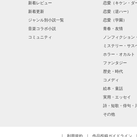
新着レビュー
恋愛（キケン・ダ
新着更新
恋愛（逆ハー）
ジャンル別小説一覧
恋愛（学園）
音楽コラボ小説
青春・友情
コミュニティ
ノンフィクション
ミステリー・サス
ホラー・オカルト
ファンタジー
歴史・時代
コメディ
絵本・童話
実用・エッセイ
詩・短歌・俳句・
その他
利用規約
作品投稿ガイドライン