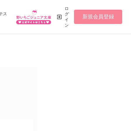
ロ
テス
グ
新規会員登録
イ
ン