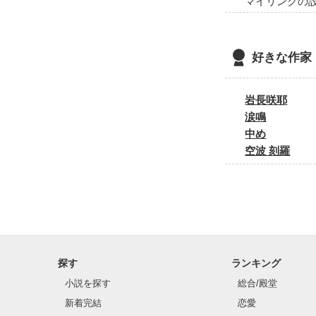
マイリンクの
好きな作家
岩長咲耶
涙鳴
中め
空波 刻羅
探す
ランキング
小説を探す
総合/殿堂
新着完結
恋愛