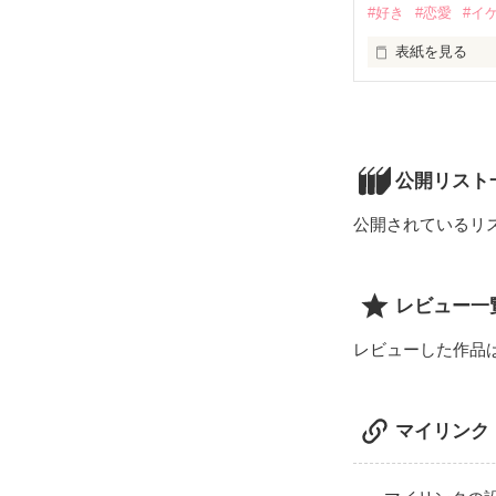
#好き
#恋愛
#イ
表紙を見る
ねえ、辻くん。

わたしは辻くん
公開リスト
公開されているリ
西住 サク（にし
   ×

レビュー一
辻 皐月  （つじ
レビューした作品
マイリンク