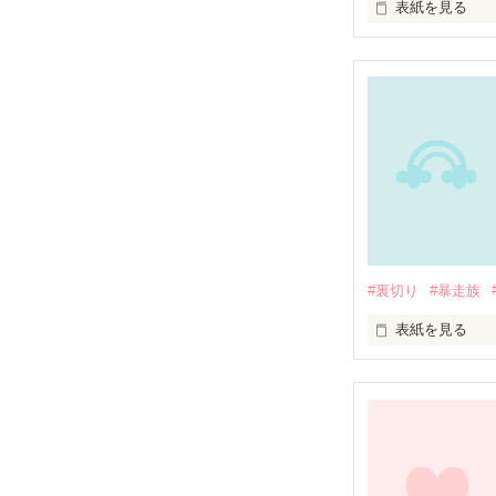
表紙を見る
その街でのその
それに巻き込ま
少女達は、その
「こわい…こわ
#裏切り
#暴走族
「お前は狂って
表紙を見る
「そんなのもう知
彼女にとりつく"
これは少女達が
 裏切られて、裏切り…

皆さんも、その