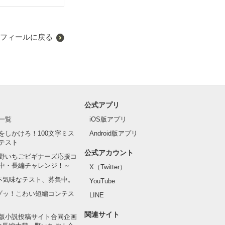
フィールに戻る
公式アプリ
一覧
iOS版アプリ
をしかけろ！100文字ミス
Android版アプリ
テスト
公式アカウント
野いちごビギナーズ応援コ
中・長編チャレンジ！～
X（Twitter）
の不気味なテスト、募集中。
YouTube
でゾッ！こわい短編コンテス
LINE
関連サイト
版小説投稿サイト合同企画