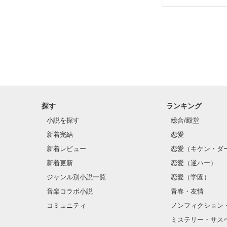
『ひどいよぉみ
私が恋を知る日。
あなたなら、ど
 あなたにあった時、感じます。

『お前何しに来た
この想い、どう
『私と同じ絶望
どうも。ゆうピー
 それが、恋だと。

誤字脱字がある
探す
ランキング
  彼女を救うことはできるのだろうか？

小説を探す
総合/殿堂
感想をくれたら
    ｶﾝｻﾞｷﾋﾖﾘ

新着完結
恋愛
＊神崎陽葵＊

新着レビュー
恋愛（キケン・ダ
初めての作品で
気軽にフォロー
喘息と心臓病を
新着更新
恋愛（逆ハー）
人生のほとんど
ジャンル別小説一覧
恋愛（学園）
文章がおかしい
本棚にも入れて
    ﾅﾂﾒｱｵｲ        

音楽コラボ小説
青春・友情
＊夏目蒼空＊

コミュニティ
ノンフィクション
では、あなたも
 クラスの人気者。

では、"復讐とい
ミステリー・サス
 誰にも言っていない秘密がある。
