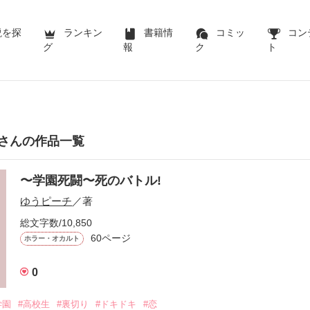
説を探
ランキン
書籍情
コミッ
コン
グ
報
ク
ト
さんの作品一覧
〜学園死闘〜死のバトル!
ゆうピーチ
／著
総文字数/10,850
60ページ
ホラー・オカルト
0
学園
#高校生
#裏切り
#ドキドキ
#恋