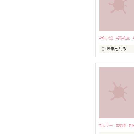
さぁ今からゲーム
あなたは生き残
【死のバトルST
#怖い話
#高校生
表紙を見る
未編集
#ホラー
#友情
#