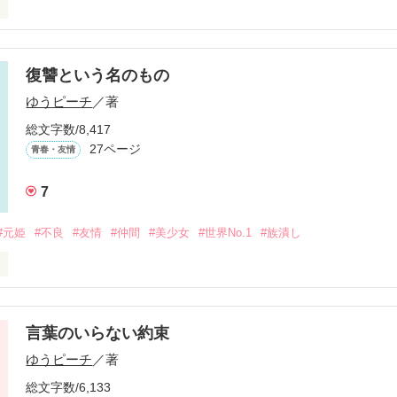
噂。

復讐という名のもの
れる少女達。

ゆうピーチ
／著
総文字数/8,417
恐怖に勝てるのか…?

27ページ
青春・友情
い」

7
#元姫
#不良
#友情
#仲間
#美少女
#世界No.1
#族潰し
る。」

ってる♪」

復讐"と名の言葉

言葉のいらない約束
一生懸命生きる事を諦めない、恐怖に耐えられるかというホラー＆感動物
ゆうピーチ
／著
総文字数/6,133
噂にご用心……。