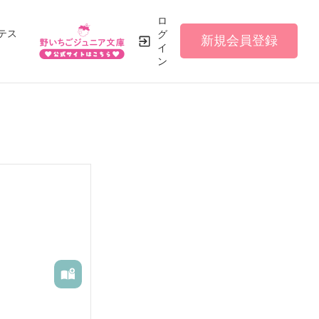
ロ
テス
グ
新規会員登録
イ
ン