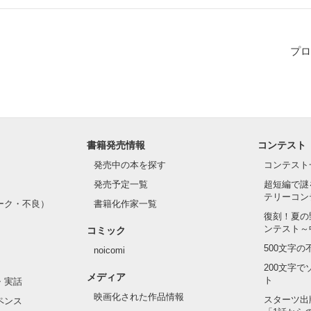
んな…』



うしますか？

プロ
?』

かあなたに届きますように。

を見させてあげる♪』

チです!

かも知れません。

書籍発売情報
コンテスト
発売中の本を探す
コンテスト
嬉しいです！

発売予定一覧
超短編で謎
テリーコン
ーク・不良）
書籍化作家一覧
す。

もしてください！

持った少女。

復刻！夏の
を病院で暮らしている。

ンテスト～
コミック
ところがあるかもしれませんが、よろしくお願いします。

500文字
もらえると嬉しいです！

noicomi
200文字
メディア
ト
・実話
伝わらない想いを言葉にして伝えませんか？

う名のもの"をご覧下さい。

映画化された作品情報
スターツ出
ペンス