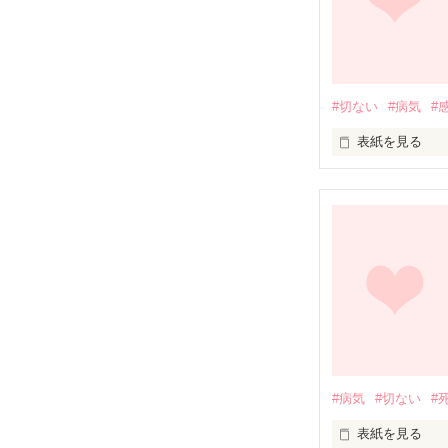
 彼女はその闇から抜け出すことはできるのだろうか…?

#切ない
#病気
#
それは復讐。

表紙を見る
 ｻｻｷｸﾚｱ

私は声が出ない。
佐々木紅杏

声が出せない。

彼女を信じなかっ
言葉にしないと
私はどうして声
『お前がしたのか
私が声を出せる
#病気
#切ない
#
『ここから出てい
表紙を見る
言葉に出来ず、