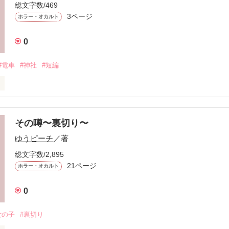
総文字数/469
3ページ
の開幕よ!

ホラー・オカルト
ることができるのかしら…フフフフッ

0
ART】
#電車
#神社
#短編
作品を読む
その噂〜裏切り〜
作品を読む
ゆうピーチ
／著
総文字数/2,895
21ページ
ホラー・オカルト
0
女の子
#裏切り