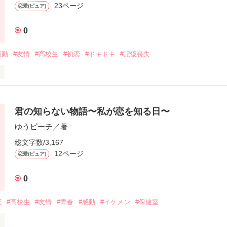
23ページ
恋愛(ピュア)
0
作品を読む
感動
#友情
#高校生
#初恋
#ドキドキ
#記憶喪失


君の知らない物語〜私が恋を知る日〜
ゆうピーチ
／著
た"欄龍"

総文字数/3,167
伝わらないこと。

12ページ
恋愛(ピュア)
が出ないの?

?』

0
日は来るの?

死
#高校生
#友情
#青春
#感動
#イケメン
#保健室
け!!』

いじめられてばっかり。
