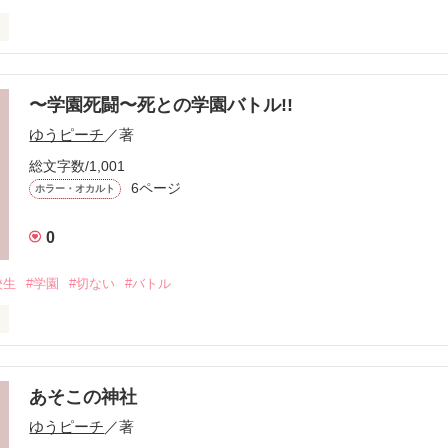
始まり】

〜学園死闘〜死との学園バトル!!
だち"とは意味の無いもの。

ゆうピーチ
／著
ても、楽しいことなんてない。

総文字数/1,001
6ページ
ホラー・オカルト
泣きあったり、怒ったり…

をしてる。

0
な事をして意味なんかないと思う。

校生
#学園
#切ない
#バトル
れるだけ。

とは、ただの【裏切り者】でしかない。

あそこの神社
作品を読む
ゲームを始める…皆、楽しんでくれるかな…叫んでる顔、泣きわめいて
ゆうピーチ
／著