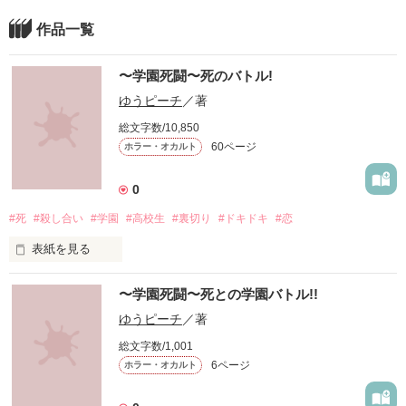
作品一覧
〜学園死闘〜死のバトル!
ゆうピーチ
／著
総文字数/10,850
60ページ
ホラー・オカルト
0
#死
#殺し合い
#学園
#高校生
#裏切り
#ドキドキ
#恋
表紙を見る
【死のバトルの始まり】

〜学園死闘〜死との学園バトル!!
ゆうピーチ
／著
私にとって、"友だち"とは意味の無いもの。

総文字数/1,001
6ページ
ホラー・オカルト
友だちなんか居ても、楽しいことなんてない。

笑いあったり、泣きあったり、怒ったり…
