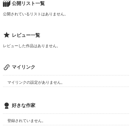
公開リスト一覧
これは少女達が一生懸命生きる事を諦めない、恐怖に耐えられ
公開されているリストはありません。
るかというホラー＆感動物語。

 彼女はその闇から抜け出すことはできるのだろうか…?

皆さんも、その噂にご用心……。
レビュー一覧
レビューした作品はありません。
それは復讐。

作品を読む
 ｻｻｷｸﾚｱ

マイリンク
佐々木紅杏

マイリンクの設定がありません。
彼女を信じなかった"欄龍"

好きな作家
『お前がしたのか?』

登録されていません。
『ここから出ていけ!!』
