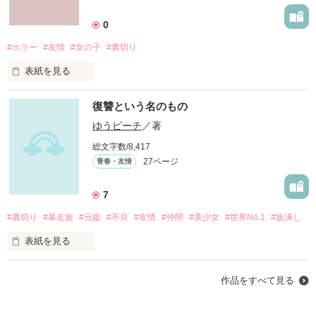
0
#ホラー
#友情
#女の子
#裏切り
表紙を見る
その街でのその噂。

復讐という名のもの
ゆうピーチ
／著
それに巻き込まれる少女達。

総文字数/8,417
27ページ
青春・友情
少女達は、その恐怖に勝てるのか…?

7
#裏切り
#暴走族
#元姫
#不良
#友情
#仲間
#美少女
#世界No.1
#族潰し
「こわい…こわい」

表紙を見る
「お前は狂ってる。」

彼女にとりつく"復讐"と名の言葉

作品をすべて見る
「そんなのもう知ってる♪」

 裏切られて、裏切り…
