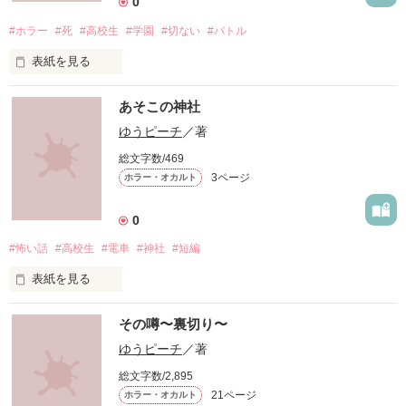
0
皆はそんなことをしてる。

#ホラー
#死
#高校生
#学園
#切ない
#バトル
でも、私はそんな事をして意味なんかないと思う。

表紙を見る
未編集
信じても裏切られるだけ。

あそこの神社
ゆうピーチ
／著
私の"友だち"とは、ただの【裏切り者】でしかない。

作品を読む
総文字数/469
3ページ
ホラー・オカルト
だから私はこのゲームを始める…皆、楽しんでくれるかな…叫
0
んでる顔、泣きわめいてる顔、狂った目…楽しみね♪

#怖い話
#高校生
#電車
#神社
#短編
さぁ今からゲームの開幕よ!

あなたは生き残ることができるのかしら…フフフフッ

表紙を見る
未編集
その噂〜裏切り〜
【死のバトルSTART】
ゆうピーチ
／著
作品を読む
総文字数/2,895
作品を読む
21ページ
ホラー・オカルト