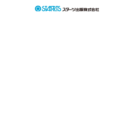
またもう1人はこの場所に

ずっといたいと願った。

そのどちらかの願いがやぶれたとたん少女は闇に落ちていった
─────────。
