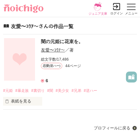
ログイン
メニュー
ジュニア文庫
友愛〜ﾕｳｱ〜さんの作品一覧
闇の元姫に花束を。
友愛〜ﾕｳｱ〜
／著
総文字数/17,486
44ページ
恋愛(逆ハー)
6
#元姫
#暴走族
#裏切り
#闇
#美少女
#兄弟
#逆ハー
表紙を見る
1人はすべてを自分のものに

プロフィールに戻る
したいと願った。
