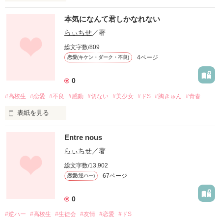
2066年…

本気になんて君しかなれない
6月5日午後6時6分6秒

この曰、夜無崎(ヤムザキ)高校1年生全員の携帯に1件の<呪い>
らぃちせ
／著
のメールが送られた。

総文字数/809
4ページ
恋愛(キケン・ダーク・不良)
18:06　　　　　　　　　　　　 

From : 不明　　　　　　　　　　

件名  :  なし　　　　　　　　　　

0
____________________________________

#高校生
#恋愛
#不良
#感動
#切ない
#美少女
#ドS
#胸きゅん
#青春
今から“永久鬼ごっこ”を行います。

表紙を見る
なお、このメールが届いた

夜無崎高校1年生の皆さんは

「本気なんてないから。」

かならず参加しなければならない。

Entre nous
本気の恋愛をしたことのない人気少女

浅山　里帆 -ｱｻﾞﾔﾏ  ﾘﾎ-

らぃちせ
／著
ルール

2066年6月6日午後6時6分6秒

総文字数/13,902
×

つまり明日のこの時間に

67ページ
恋愛(逆ハー)
ゲームが開始されます。

「俺が教えてやるよ...

今後、午後6時06分～

本気ってやつをな。」

0
午前0時00分まで

片想い中のドSで不良少年

鬼ごっこが行われます。

#逆ハー
#高校生
#生徒会
#友情
#恋愛
#ドS
中北　真優-ﾅｶｷﾀ  ﾏﾋﾛ-

鬼は髪の毛が長く、黒い服の少女
