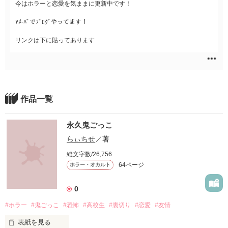
今はホラーと恋愛を気ままに更新中です！
ｱﾒ-ﾊﾞでﾌﾞﾛｸﾞやってます！
リンクは下に貼ってあります
作品一覧
永久鬼ごっこ
らぃちせ
／著
総文字数/26,756
64ページ
ホラー・オカルト
0
#ホラー
#鬼ごっこ
#恐怖
#高校生
#裏切り
#恋愛
#友情
表紙を見る