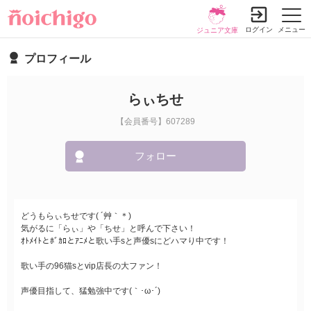
ログイン
メニュー
ジュニア文庫
プロフィール
らぃちせ
【会員番号】607289
フォロー
どうもらぃちせです( ´艸｀＊)
気がるに「らぃ」や「ちせ」と呼んで下さい！
ｵﾄﾒｲﾄとﾎﾞｶﾛとｱﾆﾒと歌い手sと声優sにどハマり中です！
歌い手の96猫sとvip店長の大ファン！
声優目指して、猛勉強中です(｀･ω･´)