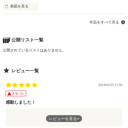
です。

表紙を見る
高校1年生の2人が出会い

範囲はこの町内、全体です。

一方の片想いから始まった恋物語。

もちろんショッピングセンターの

中への逃げ込みも可とします。

作品をすべて見る
「俺は、内海海斗。海斗って呼んでくれ。今度は覚えてくれよ
「好きだから...

もしもこの町内から出た場合、

な？」

その分ツライいんだっつーの...」

処分とします。

明るくって優しいけどドSな生徒会長

鬼に捕まった人も罰として処分

─内海　海斗(ｳﾁｳﾐｶｲﾄ)─

公開リスト一覧
「本気になんなきゃよかった！

します。

あんたなんて大嫌い！」

死んだ人の名前

×

公開されているリストはありません。
または鬼の現在地を

メールでお知らせします。

「お前意外に誰がいんだよ。今そこを通ったのはお前しかいね
2人の恋の行方は？
なお、この“永久鬼ごっこ”を

ぇ。」

止めるには、<呪い>を

レビュー一覧
俺様で喧嘩腰な問題児

解かなければなりません。

─金山　準哉(ｶﾅﾔﾏｼﾞｭﾝﾔ)─

作品を読む
2014/01/23 17:34
解く方法は、この参加者の中に

×

<裏切り者>がいます。

ネタバレ
その<裏切り者>を殺せば全て

「ねぇねぇ、篠月ちゃん…篠月ちゃんってば！」

終わります。

感動しました！
ずる賢い甘えん坊キャラ

_____________________________________

─藤崎　夕李(ﾌｼﾞｻｷﾕｳﾘ)─

さぁ、恐怖の“永久鬼ごっこ”の始まりだ。

はじめまして。
レビューを見る
×

らぃちせといいます！