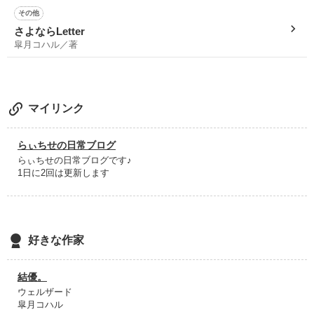
「うちの海斗、なんか変なことしたかなー。ごめんねぇ本
その他
※千沙sideを亮介sideに変えました。

当。」

この作品読ませていただきました！
さよならLetter
モテモテで変態ナルシスト

皐月コハル／著
─黒谷　光流(ｸﾛﾔﾋｶﾙ)─

もうずっと泣いてました。
病気ということがわかったときらへんからずっと号泣です。
×

今でも泣いてます(笑)
「その壺は藤崎家の大事な壺なんだよ。」

マイリンク
特に最後の手紙は泣く以外有り得ない内容でした！
成績優秀な腹黒無口メガネ

こんな感動をありがとうございます！
─山西　和樹(ﾔﾏﾆｼｶｽﾞｷ)─

らぃちせの日常ブログ
×

作品を読む
らぃちせの日常ブログです♪
1日に2回は更新します
「分かりました。副会長、やらせて頂きます。」

クールな印象の人見知りで空好き

─篠月　麗(ｼﾉﾂﾞｷﾚｲ)─

イケメン5と言われる人気者の男子5人…

好きな作家
そんな生徒会メンバーと繰り広げられる

ハチャメチャ学園生徒会ストーリー！

結優。
ウェルザード
皐月コハル
執筆開始日　2014年8月10日