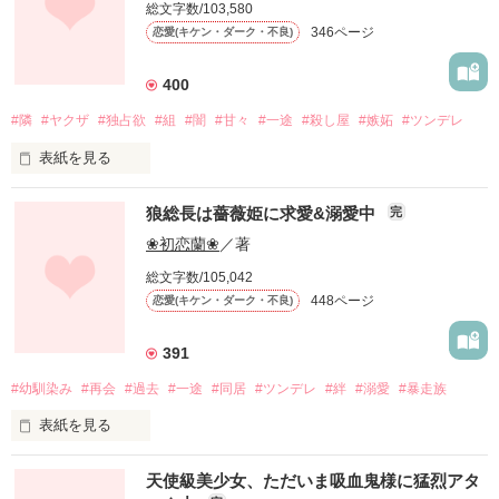
総文字数/103,580
また、ただいまが聞けるように。

346ページ
恋愛(キケン・ダーク・不良)
また、ただいまを言えるように。

400
離れ離れになってそれぞれが頑張る中

#隣
#ヤクザ
#独占欲
#組
#闇
#甘々
#一途
#殺し屋
#嫉妬
#ツンデレ
次々と波乱が待っていた───。

表紙を見る
「久しぶりだなぁ、叶恋」

ヤクザ、不良、ヤンキー、チンピラ。

狼総長は薔薇姫に求愛&溺愛中
完
「っ……集也」

どれも私がこの世で一番大嫌いなもの。

❀初恋蘭❀
／著
かつての恋人との再会。

総文字数/105,042
それによって蘇るトラウマ。

448ページ
恋愛(キケン・ダーク・不良)
「俺はお前の嫌うヤクザじゃねぇーの。わかって」

391
「……羅虎？」

#幼馴染み
#再会
#過去
#一途
#同居
#ツンデレ
#絆
#溺愛
#暴走族
「どこにいたって俺が見つける」

「え……親、父？」

表紙を見る
「今日も可愛いね〜俺の女になる？」

約11年ぶりの父との再会。

だけど父の現状は変わり果てていて……。

◇“薔薇姫”

天使級美少女、ただいま吸血鬼様に猛烈アタ