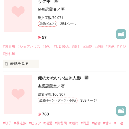
ック中
完
薔薇のように美しく、棘のある姫。

❀初恋蘭❀
／著
「あの子は何度も何度も

それが、私だった。

お隣に住むヤクザは毎日絡んでくる。

自分の手で人生を終わらせようとした」

総文字数/79,071
354ページ
恋愛(ピュア)
「早く好きになって。俺のこと」

「……え？」

◆“狼総長”

「っ絶対好きになんかなんないんだから！！」

57
明かされる叶恋の悲しい過去。

次々と巻き起こる波乱は止まることを知らない。

黒狼の総長で、大の女嫌い。

#吸血鬼
#シェアハウス
#呪い
#幼馴染み
#癒し
#溺愛
#純粋
#天然
#ドジ
#照れ屋
「助けて……っ羅虎」

それが、俺だった。

「待ってろ。俺が楽にしてやる」

表紙を見る
ヤクザと恋に落ちるなんて

ある日、叔父様の家に住むことになった私。

絶対にありえないもん……！
俺のかわいい生き人形
完
「紅魅、同じ部屋だし一緒に寝るぞ」

そこにいたのは

❀初恋蘭❀
／著
「はぁっ!？」

作品を読む
総文字数/106,307
作品を読む
──世に恐れられてる、“吸血鬼”だった。

358ページ
恋愛(キケン・ダーク・不良)
突然始まった、ふたりの同居生活。

「チッ……転ぶな。邪魔くせぇ」

783
「紅魅は俺のことが好きだろ？」

#双子
#暴走族
#ピュア
#溺愛
#御曹司
#婚約
#同居
#秘密
#甘々
#一途
そう言う彼の瞳は冷たくて、恐ろしくて。
