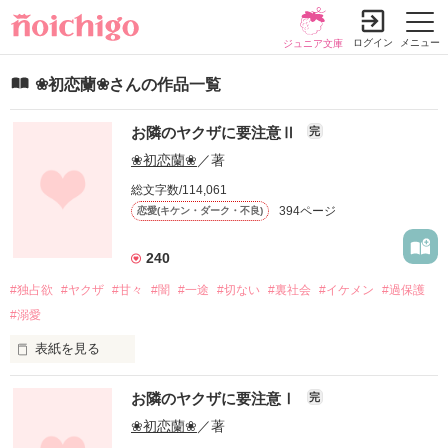
ログイン
メニュー
ジュニア文庫
❀初恋蘭❀さんの作品一覧
お隣のヤクザに要注意Ⅱ
完
❀初恋蘭❀
／著
総文字数/114,061
394ページ
恋愛(キケン・ダーク・不良)
240
#独占欲
#ヤクザ
#甘々
#闇
#一途
#切ない
#裏社会
#イケメン
#過保護
#溺愛
表紙を見る
お隣のヤクザに要注意Ⅰ
完
「行ってきます」

❀初恋蘭❀
／著