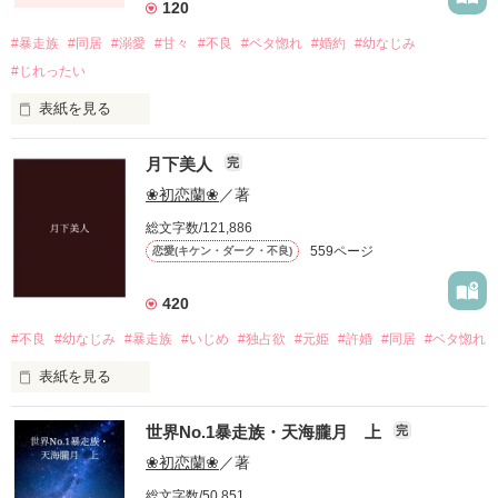
ツンデレ鈍感お姫様、月城紅魅(つきしろくみ)

120
「私っ、京夜くんが好きなんです！」

✤「七聖、おかしくなってる……」✤

「……はぁっ!？」

#暴走族
#同居
#溺愛
#甘々
#不良
#ベタ惚れ
#婚約
#幼なじみ
そんな時……出会ってしまった

×

#じれったい
「京夜くん、大好きだよ！」

完全に心を閉ざし、無理をし始めた七聖。

一途な総長、一条龍牙(いちじょうりゅうが)

「あー……はいはい。わかったっつーの」

多くの顔を持ってて、愛を知らないお前に

表紙を見る
彼女の心を開けるのは、誰なのか……。

♡♡♡♡♡♡♡♡♡♡♡♡♡♡♡♡

これは、天真爛漫なドジと照れ屋な吸血鬼。

同棲をついに始めた私たち。

心から優しくて、そばにいてくれるあなたに

月下美人
完
✿「もう……助けて………」✿

そんなふたりの、甘い甘い恋のバトル。
全部問題も解決して、みんな再スタート！

❀初恋蘭❀
／著
「やっと思い出した……もう離さねぇから」

すべてが解決しその糸が解かれた時。

“初めての恋をしたんだ”

総文字数/121,886
「全然翠が足りない」

「っ……うん！」

559ページ
作品を読む
恋愛(キケン・ダーク・不良)
新しく、運命の紅い糸が結ばれる。

「なっ……ここ学校だし！」

これは、甘い甘い恋物語。
420
彼氏モードの夏希は甘々全開で。

#不良
#幼なじみ
#暴走族
#いじめ
#独占欲
#元姫
#許婚
#同居
#ベタ惚れ
もう、絡まないように────。
❀総合ランキング２位❀

作品を読む
私の心臓、持ちそうにないよ……っ！！

ありがとうございます！

表紙を見る
愛生＆碧　苺＆怜央カップルのその後も♡

日々皆様の感想やレビュー、いいねを活力にさせていただいて
作品を読む
ある日突然、信じてた絆が切れた。

おります！

世界No.1暴走族・天海朧月 上
完
本編では恋のスタートをしていた

「ちょ、待ってよ！私なんもしてない！！」

❀初恋蘭❀
／著
「嘘つくなよ気持ち悪い！お前なんかいらねぇ」

陽菜＆聖七　彩葉＆瑠架の恋模様もたっぷり♡

総文字数/50,851