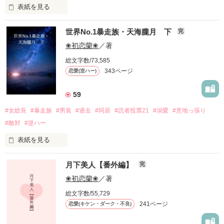
表紙を見る
◇俺様で強引な男なんて、嫌なのに。

でも……どこか寂しそうで。

16年間、すべてを家のために捧げてきたあたし

◆素直に好きって、言えばいいのに。

「お前、バカか！死にてぇのかよ!？」

世界No.1暴走族・天海朧月 下
完
「……うるせぇから来ただけだ」

普段は欠落品扱い

❀初恋蘭❀
／著
「よかった。紅魅が無事で」

「おら来い。手当てしてやるから」

総文字数/73,585
都合のいい時だけ双子の身代わりさせられて

◇見せる優しさも、笑顔も、全部初めて。

人間不信で女嫌いなはずなのに、優しくて。

343ページ
恋愛(逆ハー)
誰も本当のあたしなんか見なかった

初めてなはずなのに……。

59
「俺は、紅魅の王子様にもなるしヒーローにもなるしなんにで
#女総長
#暴走族
#男装
#過去
#同居
#読者投票21
#溺愛
#意地っ張り
もなる。いつだって、俺が紅魅を守るから」

†††††††††††††††††††

でも……初めて本当のあたしを見ようとしてくれた

#敵対
#逆ハー
◇この感覚は、初めてじゃない。

心優しくどこまでも真っ直ぐなドジ

表紙を見る
“望月千桜(もちづき ちお)”

私は、何を忘れているの……？

さらに絡まった紅い糸。

16年間、誰かに夢中になるなんてことはなかった

×

月下美人【番外編】
完
◆早く思い出せよ、俺のこと……。

✿「私は……誰のことも好きにならない！」✿

普段は国のトップの御曹司

❀初恋蘭❀
／著
人間不信だけど照れ屋で優しい吸血鬼

狼総長と薔薇姫の想いは通じるのか。

“有馬京夜(ありま きょうや)”

総文字数/55,729
✶「七聖が好きでたまんねぇんだって！」✶

裏では全国トップの暴走族の総長

241ページ
恋愛(キケン・ダーク・不良)
♡♡♡♡♡♡♡♡♡♡♡♡♡♡♡♡

†††††††††††††††††††

✵「小さい頃から、好きだよ。守らせて」✵

何不自由ない暮らしだけど何か足りなかったんだ
