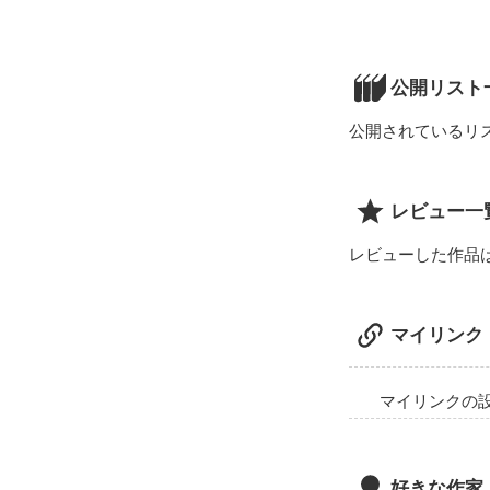
～私には昔から
・花木　辰徳×
烏天狗妖怪・相
誰かからよく「
（はなぎ　たつ
　　　　　（そ
公開リスト
・桃子に拾われ
・普段は人間界
話してはいけな
公開されているリ
「こんなひ弱な
　ある集落に行
「はぁ～っ…し
だから私は“普通
　花木家の武士
レビュー一
「てめぇら…覚
するように努力
レビューした作品
螭妖怪・能登　
・ひょんな所か
マイリンク
　　　ーーーー
・探している“あ
～注意書き～

これはとある2
　るらしいが…
軽い暴力シーン
ご了承下さい

マイリンクの
「お前のそうい
主人公：橋ノ瀬
「どうやら早く
　　　　（はし
元気が取り柄の
好きな作家