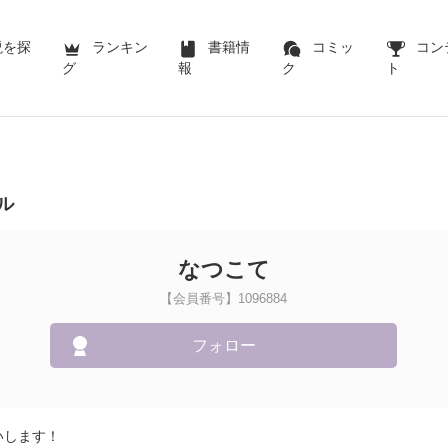
説を探
ランキン
書籍情
コミッ
コン
グ
報
ク
ト
ル
なつこて
【会員番号】1096884
フォロー
いします！