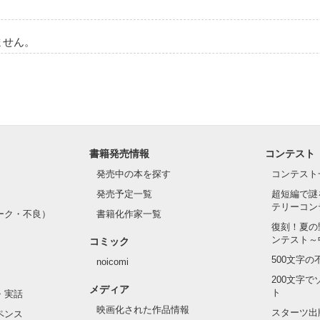
気味悪がられるので

トレンズを付けたり

作品を読む
している

ません。
作品を読む
作品を読む
書籍発売情報
コンテスト
発売中の本を探す
コンテスト
発売予定一覧
超短編で謎
テリーコン
ーク・不良）
書籍化作家一覧
復刻！夏の
ンテスト～
コミック
500文字
noicomi
200文字
メディア
ト
・実話
映画化された作品情報
スターツ出
ペンス