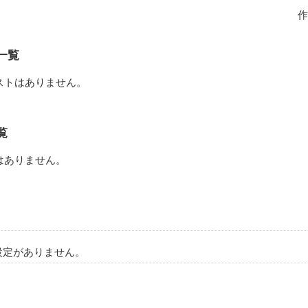
不思議な力があった

作
気弱な次男武家

馬　敬幸

そのことを他人に決して

のり）

うまとしゆき）

一覧
、助けて貰った

で生活しつつ、時々森に

いよ」と言われていた

ストはありません。
俺ですけど…

っている

っかりしろよホント…。」

”の人として生活

なるものです！」

覧
悟は出来てるだろうな？」

してきた………～

はありません。
瞭祐（のとりょうすけ）

ら桃子達と仲間になった

ーーーーーーーー

の方”の事をよく知ってい

人の冒険のお話…

謎多き人物である

・血の描写がありますので

設定がありません。
う所…好きだぜ？」

　桃子

死にたいらしいな。」

のせ　とうこ）

高校生、黒髪のロングヘア
