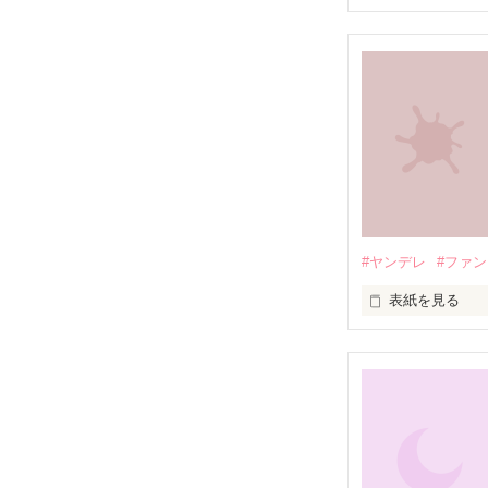
前作品「甘桃と
分かると思いま
そちらも読んで
～注意～

・軽いホラー表
　苦手な方はご
・前回より糖分
（ジャンルはフ
#ヤンデレ
#ファ
　恋愛小説になっ
表紙を見る
　　よくお参り
…………登場人
主人公・橋ノ瀬
　　そこに祀ら
・元気で明るい1
・術者であり、
　結んでいる

　　私はただ訪