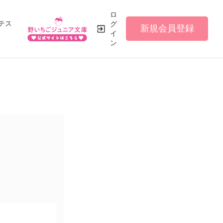
ロ
テス
グ
新規会員登録
イ
ン