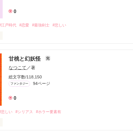
契約をして！」

0
お菓子？やったー！」

なつめ　るか）

#江戸時代
#恋愛
#最強剣士
#悲しい
主人公

であるがビビり

下）キョウヤ

く、人懐っこい

契約した妖怪

…注意書き……

器用な人だが、基本的には

、流血表現がありますので



主人公が奇妙な事に

注意下さい

甘桃と幻妖怪
完


葉などがありましたら、

せぇ～。」

ある

なつこて
／著
訂正いたします

るとでも思ってる訳？」

総文字数/118,150
94ページ


ファンタジー
　勇吾（しのはらゆうご）

苦手な方はご注意下さい

最強剣士

0
転入生である

た目をしているが、話すと

吐く子

#悲しい
#シリアス
#ホラー要素有
むものではないぞ…。

きだから仕方ないな…。」

作品を読む
ばな？」

許してやるよ。」
