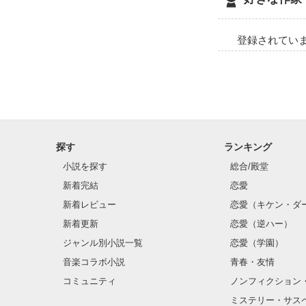
瞳が灰色なため
普段はコンタク
眼鏡をかけたり
登録されてい
探す
ランキング
小説を探す
総合/殿堂
新着完結
恋愛
新着レビュー
恋愛（キケン・ダ
新着更新
恋愛（逆ハー）
ジャンル別小説一覧
恋愛（学園）
音楽コラボ小説
青春・友情
コミュニティ
ノンフィクション
ミステリー・サス