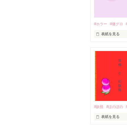
「お願い！私と
「えっ？新作の
　　夏目瑠香（
#ホラー
#微グロ
　　この物語の
　　好奇心旺盛
表紙を見る
九狐妖怪・（橋
　　普段は明る
・桃子と最初に
　　　　　　…
・何でも出来る
・暴力シーンや
　面倒くさがり屋
　　これはこの
　苦手な方はご
　　巻き込まれる
・もし誤った言
「あー？面倒く
　　そんな話で
　見つけ次第ご
「この俺に勝て
　　…注意事項…
登場人物

鎌鼬妖怪・篠原
　　・怖いのが
・あゆめ×孤高の
・桃子の学校の
・可愛らしい見
　もの凄く毒を
#妖怪
#ほのぼの
「あまり踏み込
「顔は生まれつ
表紙を見る
　命が惜しけれ
「その首だけで