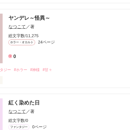
幻妖怪」を読まなくても

すが、詳しく知りたい方は

頂くと幸いです

ヤンデレ～怪異～
なつこて
／著
総文字数/11,275
24ページ
ホラー・オカルト
現が含まれていますので、

注意下さい

0
甘めです

ァンタジーとなっていますが、

ンタジー
#ホラー
#神様
#甘々
てるかもしれない…。(-_-;)）

していたあの祠

物…………

紅く染めた日
　桃子（はしのせとうこ）

れているモノが何かも知らず

7歳の女の子

なつこて
／著
4匹の妖怪達と契約を

総文字数/0
れていたのだ

0ページ
ファンタジー