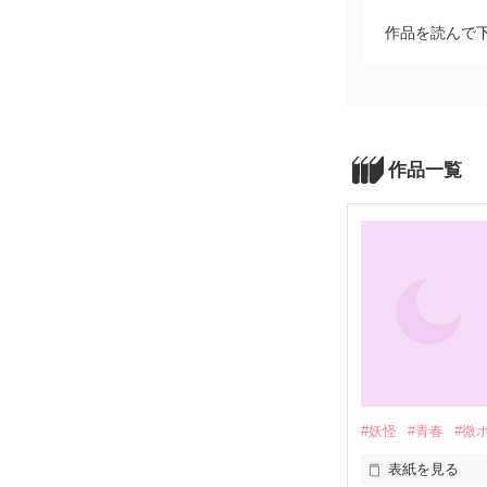
作品を読んで
作品一覧
#妖怪
#青春
#微
表紙を見る