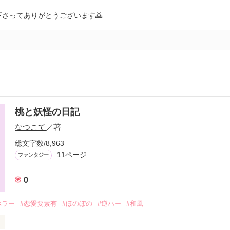
下さってありがとうございます🙇
桃と妖怪の日記
なつこて
／著
総文字数/8,963
11ページ
ファンタジー
0
ホラー
#恋愛要素有
#ほのぼの
#逆ハー
#和風