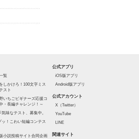
公式アプリ
一覧
iOS版アプリ
をしかけろ！100文字ミス
Android版アプリ
テスト
公式アカウント
野いちごビギナーズ応援コ
中・長編チャレンジ！～
X（Twitter）
の不気味なテスト、募集中。
YouTube
でゾッ！こわい短編コンテス
LINE
関連サイト
版小説投稿サイト合同企画