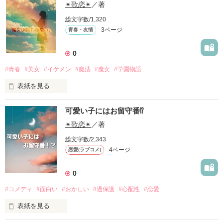
✴︎歌恋✴︎
／著
総文字数/1,320
3ページ
青春・友情
0
#青春
#美女
#イケメン
#魔法
#魔女
#学園物語
表紙を見る
とある魔法学校…。

可愛い子にはお留守番⁉︎
そこに転校してきたあの子は…。

✴︎歌恋✴︎
／著
総文字数/2,343
※この内容は全てフィクションとなっております。

4ページ
恋愛(ラブコメ)
小説内に出てくる団体、及び学校名や人物名は

0
同姓同名はあったとしても、この話は全て偽物

#コメディ
#面白い
#おかしい
#過保護
#心配性
#恋愛
であります。ご了承ください。
表紙を見る