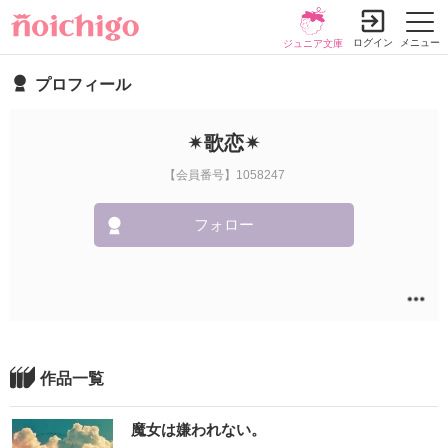
ログイン
メニュー
ジュニア文庫
プロフィール
✴︎歌恋✴︎
【会員番号】1058247
フォロー
作品一覧
魔女は嫌われない。