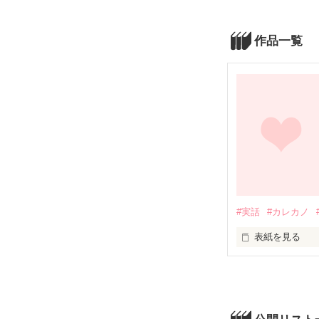
作品一覧
#実話
#カレカノ
表紙を見る
数学で学年でビ
とってしまい茉
入れさせられて
そこで出会った
なのに性格は女