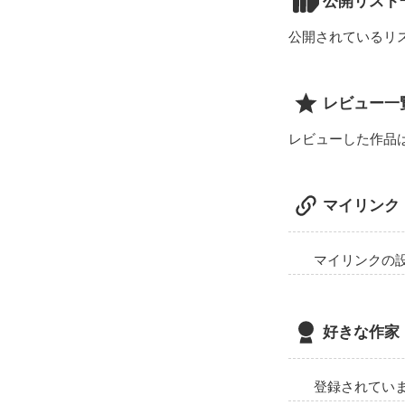
公開リスト
している康とい
公開されているリ
茉奈と康は何度
果たして2人は
ぜひ読んでみて
レビュー一
レビューした作品
マイリンク
マイリンクの
好きな作家
登録されてい