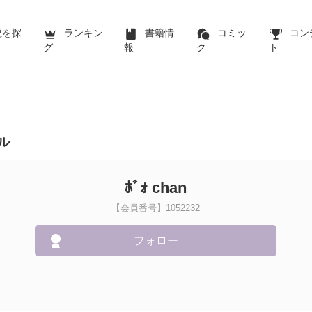
説を探
ランキン
書籍情
コミッ
コン
グ
報
ク
ト
ル
ﾎﾞｫ chan
【会員番号】1052232
フォロー