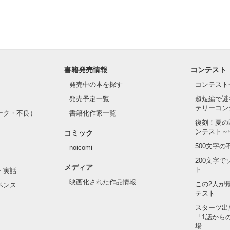
書籍発売情報
コンテスト
発売中の本を探す
コンテスト
発売予定一覧
超短編で謎
テリーコン
ーク・不良）
書籍化作家一覧
復刻！夏の
ンテスト～
コミック
500文字
noicomi
200文字
メディア
ト
・実話
映画化された作品情報
この2人が
ペンス
テスト
スターツ出
「1話から
場