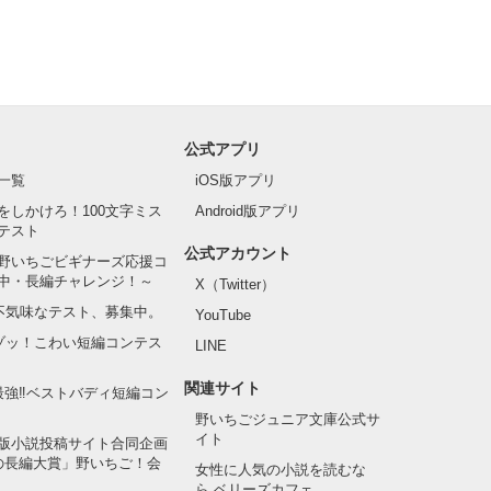
公式アプリ
一覧
iOS版アプリ
をしかけろ！100文字ミス
Android版アプリ
テスト
公式アカウント
野いちごビギナーズ応援コ
中・長編チャレンジ！～
X（Twitter）
の不気味なテスト、募集中。
YouTube
でゾッ！こわい短編コンテス
LINE
関連サイト
最強‼ベストバディ短編コン
野いちごジュニア文庫公式サ
イト
版小説投稿サイト合同企画
の長編大賞」野いちご！会
女性に人気の小説を読むな
ら ベリーズカフェ