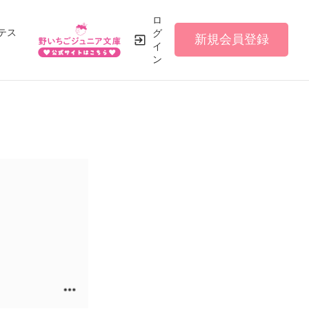
ロ
テス
グ
新規会員登録
イ
ン