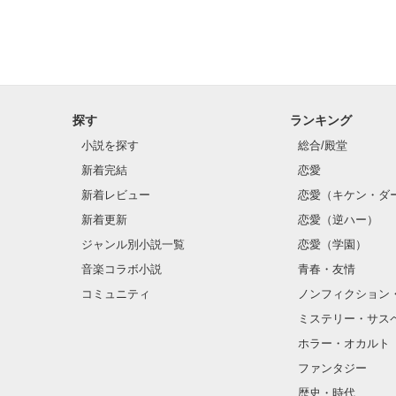
探す
ランキング
小説を探す
総合/殿堂
新着完結
恋愛
新着レビュー
恋愛（キケン・ダ
新着更新
恋愛（逆ハー）
ジャンル別小説一覧
恋愛（学園）
音楽コラボ小説
青春・友情
コミュニティ
ノンフィクション
ミステリー・サス
ホラー・オカルト
ファンタジー
歴史・時代