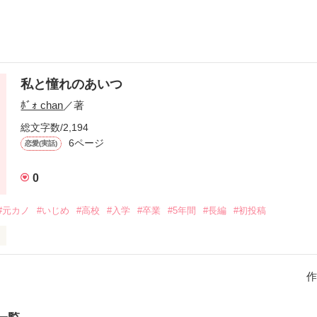
私と憧れのあいつ
ﾎﾞｫ chan
／著
総文字数/2,194
6ページ
恋愛(実話)
0
#元カノ
#いじめ
#高校
#入学
#卒業
#5年間
#長編
#初投稿
リから2番目という成績を

奈は親に強制的に塾に

作
しまった。

のは外見はかなりのイケメン

好き？！チャラチャラ？！
